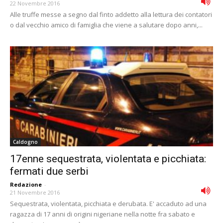
22 Novembre 2016
Alle truffe messe a segno dal finto addetto alla lettura dei contatori
o dal vecchio amico di famiglia che viene a salutare dopo anni,...
Caldogno
17enne sequestrata, violentata e picchiata:
fermati due serbi
Redazione
-
21 Novembre 2016
Sequestrata, violentata, picchiata e derubata. E' accaduto ad una
ragazza di 17 anni di origini nigeriane nella notte fra sabato e