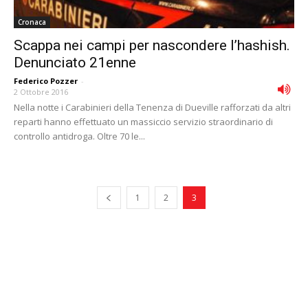
Cronaca
Scappa nei campi per nascondere l’hashish.
Denunciato 21enne
Federico Pozzer
-
2 Ottobre 2016
Nella notte i Carabinieri della Tenenza di Dueville rafforzati da altri
reparti hanno effettuato un massiccio servizio straordinario di
controllo antidroga. Oltre 70 le...
1
2
3