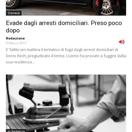
Cronaca
Evade dagli arresti domiciliari. Preso poco
dopo
Redazione
-
6 Marzo 2017
E’ fallito ieri mattina il tentativo di fuga dagli arresti domiciliari di
Denis Rech, pregiudicato 41enne. L’uomo ha provato a fuggire dalla
sua residenza...
In Evidenza