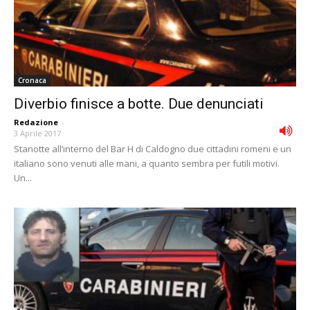
Cronaca
Diverbio finisce a botte. Due denunciati
Redazione
-
3 Aprile 2017
Stanotte all’interno del Bar H di Caldogno due cittadini romeni e un
italiano sono venuti alle mani, a quanto sembra per futili motivi.
Un...