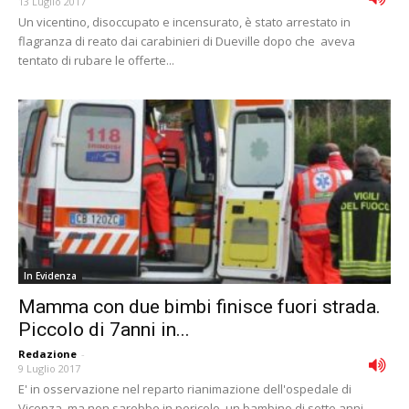
13 Luglio 2017
Un vicentino, disoccupato e incensurato, è stato arrestato in
flagranza di reato dai carabinieri di Dueville dopo che aveva
tentato di rubare le offerte...
In Evidenza
Mamma con due bimbi finisce fuori strada.
Piccolo di 7anni in...
Redazione
-
9 Luglio 2017
E' in osservazione nel reparto rianimazione dell'ospedale di
Vicenza, ma non sarebbe in pericolo, un bambino di sette anni