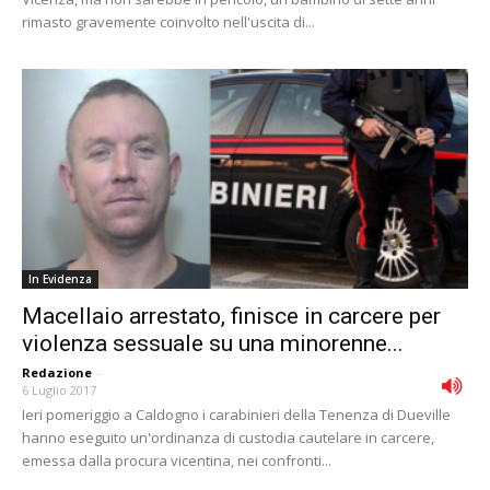
rimasto gravemente coinvolto nell'uscita di...
In Evidenza
Macellaio arrestato, finisce in carcere per
violenza sessuale su una minorenne...
Redazione
-
6 Luglio 2017
Ieri pomeriggio a Caldogno i carabinieri della Tenenza di Dueville
hanno eseguito un'ordinanza di custodia cautelare in carcere,
emessa dalla procura vicentina, nei confronti...