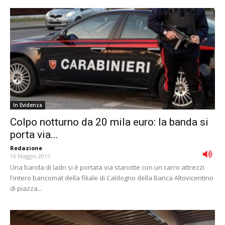
In Evidenza
Colpo notturno da 20 mila euro: la banda si
porta via...
Redazione
-
16 Maggio 2017
Una banda di ladri si è portata via stanotte con un carro attrezzi
l'intero bancomat della filiale di Caldogno della Banca Altovicentino
di piazza...