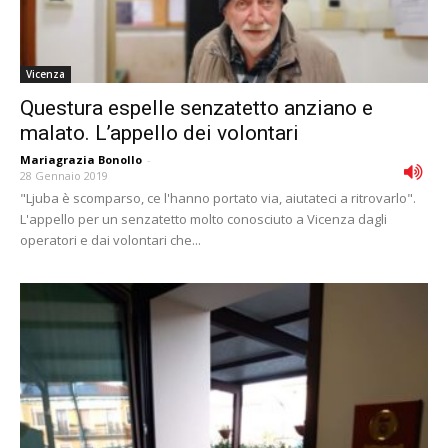
Vicenza
Questura espelle senzatetto anziano e
malato. L’appello dei volontari
Mariagrazia Bonollo
-
28 Gennaio 2019
"Ljuba è scomparso, ce l'hanno portato via, aiutateci a ritrovarlo".
L'appello per un senzatetto molto conosciuto a Vicenza dagli
operatori e dai volontari che...