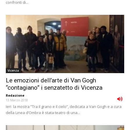
confronti di...
Vicenza
Le emozioni dell’arte di Van Gogh
“contagiano” i senzatetto di Vicenza
Redazione
-
13 Marzo 2018
Ieri la mostra “Tra il grano e il cielo”, dedicata a Van Gogh e a cura
della Linea d’Ombra è stata teatro di una...