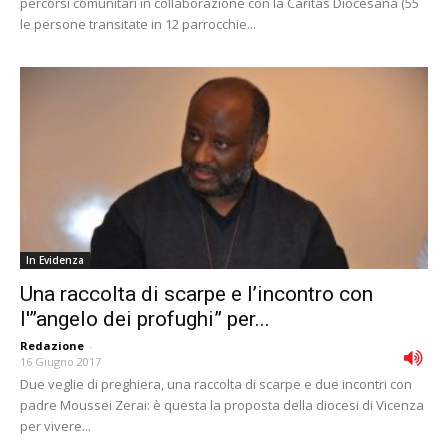
percorsi comunitari in collaborazione con la Caritas Diocesana (55
le persone transitate in 12 parrocchie...
In Evidenza
Una raccolta di scarpe e l’incontro con
l'”angelo dei profughi” per...
Redazione
-
16 Giugno 2017
Due veglie di preghiera, una raccolta di scarpe e due incontri con
padre Moussei Zerai: è questa la proposta della diocesi di Vicenza
per vivere...