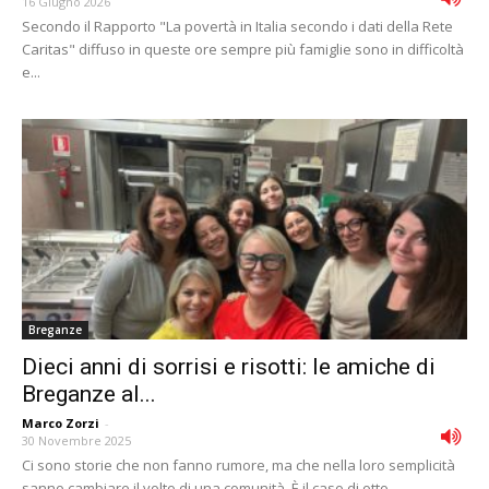
16 Giugno 2026
Secondo il Rapporto "La povertà in Italia secondo i dati della Rete
Caritas" diffuso in queste ore sempre più famiglie sono in difficoltà
e...
Breganze
Dieci anni di sorrisi e risotti: le amiche di
Breganze al...
Marco Zorzi
-
30 Novembre 2025
Ci sono storie che non fanno rumore, ma che nella loro semplicità
sanno cambiare il volto di una comunità. È il caso di otto...