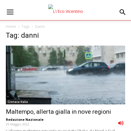
Home
Tags
Danni
Tag: danni
Cronaca Italia
Maltempo, allerta gialla in nove regioni
Redazione Nazionale
-
29 Maggio 2022
L'allarme maltempo riguarda quasi tutta l'Italia, da Nord a Sud.