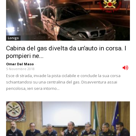
Lonigo
Cabina del gas divelta da un’auto in corsa. I
pompieri ne...
Omar Dal Maso
-
5 Novembre 2018
Esce di strada, invade la pista ciclabile e conclude la sua corsa
schiantandosi su una centralina del gas. Disavventura assai
pericolosa, ieri sera intorno...