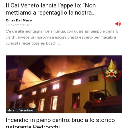
Il Cai Veneto lancia l’appello: “Non
mettiamo a repentaglio la nostra...
Omar Dal Maso
-
1 Novembre 2018
C'è chi alla montagna non rinuncia, con qualsiasi tempo e clima. E
c'è chi, invece, si improvvisa escursionista esperto per macabra
curiosità recandosi nei boschi...
Marano Vicentino
Incendio in pieno centro: brucia lo storico
ristorante Pedrocchi