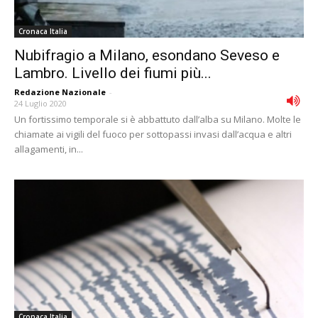
Cronaca Italia
Nubifragio a Milano, esondano Seveso e
Lambro. Livello dei fiumi più...
Redazione Nazionale
-
24 Luglio 2020
Un fortissimo temporale si è abbattuto dall’alba su Milano. Molte le
chiamate ai vigili del fuoco per sottopassi invasi dall’acqua e altri
allagamenti, in...
Cronaca Italia