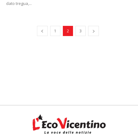
dato tregua,...
1
2
3