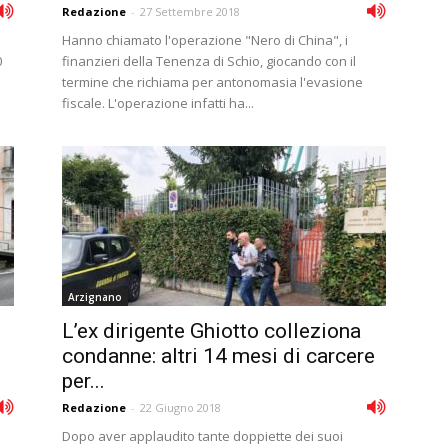
Redazione
-
27 Settembre 2018
Hanno chiamato l'operazione "Nero di China", i
0
finanzieri della Tenenza di Schio, giocando con il
termine che richiama per antonomasia l'evasione
fiscale. L'operazione infatti ha...
Arzignano
L’ex dirigente Ghiotto colleziona
condanne: altri 14 mesi di carcere
per...
Redazione
-
22 Giugno 2018
Dopo aver applaudito tante doppiette dei suoi