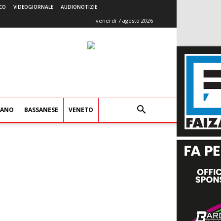
CO
VIDEOGIORNALE
AUDIONOTIZIE
venerdì 7 agosto 2026
IANO
BASSANESE
VENETO