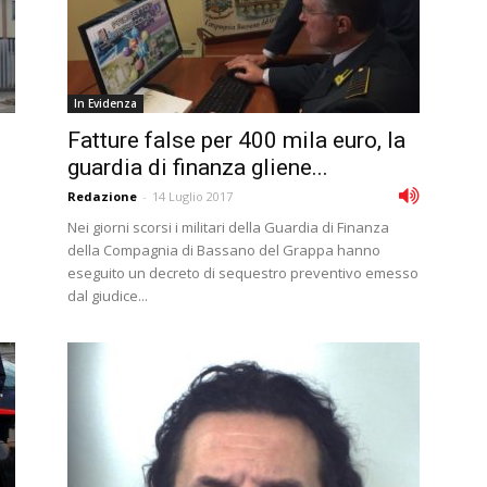
In Evidenza
Fatture false per 400 mila euro, la
guardia di finanza gliene...
Redazione
-
14 Luglio 2017
Nei giorni scorsi i militari della Guardia di Finanza
della Compagnia di Bassano del Grappa hanno
eseguito un decreto di sequestro preventivo emesso
dal giudice...