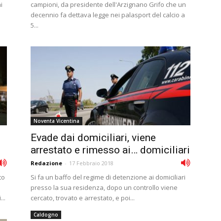
i
campioni, da presidente dell'Arzignano Grifo che un
decennio fa dettava legge nei palasport del calcio a
5...
Noventa Vicentina
Evade dai domiciliari, viene
arrestato e rimesso ai… domiciliari
Redazione
-
17 Febbraio 2018
to
Si fa un baffo del regime di detenzione ai domiciliari
presso la sua residenza, dopo un controllo viene
..
cercato, trovato e arrestato, e poi...
Caldogno