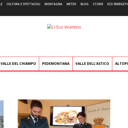
LE
CULTURA E SPETTACOLI
MONTAGNA
METEO
BLOG
STORIE
ECO ENERGETI
L'Eco
Vicentino
VALLE DEL CHIAMPO
PEDEMONTANA
VALLE DELL’ASTICO
ALTOP