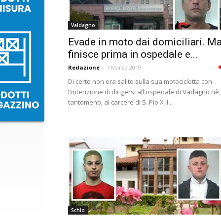
Valdagno
Evade in moto dai domiciliari. M
finisce prima in ospedale e...
Redazione
-
7 Marzo 2019
Di certo non era salito sulla sua motocicletta con
l'intenzione di dirigersi all'ospedale di Vadagno nè,
tantomeno, al carcere di S. Pio X il...
Schio