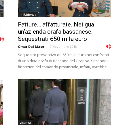
In Evidenza
a
Fatture… affatturate. Nei guai
un’azienda orafa bassanese.
Sequestrati 650 mila euro
Omar Dal Maso
-
12 Novembre 2018
Sequestro preventivo da 650 mila euro nei confronti
di una ditta orafa di Bassano del Grappa. Secondo i
finanzieri del comando provinciale, infatti, avrebbe...
Vicenza