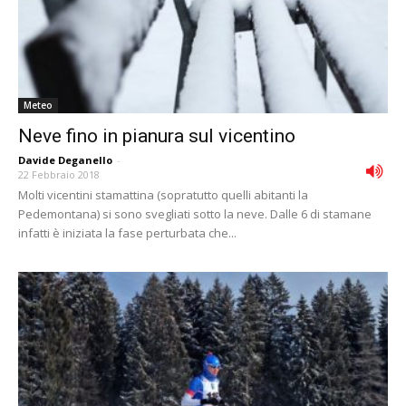
Meteo
Neve fino in pianura sul vicentino
Davide Deganello
-
22 Febbraio 2018
Molti vicentini stamattina (sopratutto quelli abitanti la
Pedemontana) si sono svegliati sotto la neve. Dalle 6 di stamane
infatti è iniziata la fase perturbata che...