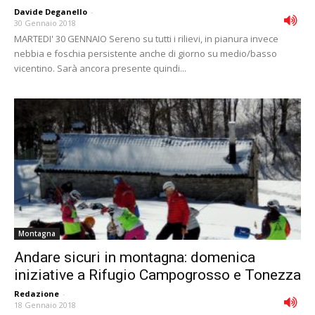
Davide Deganello
-
30 Gennaio 2018
MARTEDI' 30 GENNAIO Sereno su tutti i rilievi, in pianura invece
nebbia e foschia persistente anche di giorno su medio/basso
vicentino. Sarà ancora presente quindi...
Montagna
Andare sicuri in montagna: domenica
iniziative a Rifugio Campogrosso e Tonezza
Redazione
-
18 Gennaio 2018