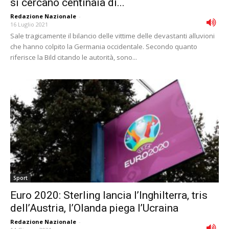
si cercano centinaia di...
Redazione Nazionale
-
16 Luglio 2021
Sale tragicamente il bilancio delle vittime delle devastanti alluvioni
che hanno colpito la Germania occidentale. Secondo quanto
riferisce la Bild citando le autorità, sono...
Sport
Euro 2020: Sterling lancia l’Inghilterra, tris
dell’Austria, l’Olanda piega l’Ucraina
Redazione Nazionale
-