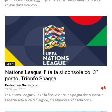
chiave classifica, con...
Sport
Nations League: l’Italia si consola col 3°
posto. Trionfo Spagna
Redazione Nazionale
-
19 Giugno 2023
La Nations League 2023 alla fine la vince la Spagna che supera la
Croazia solo ai calci di rigore, l’ItalMancini si consola con il...