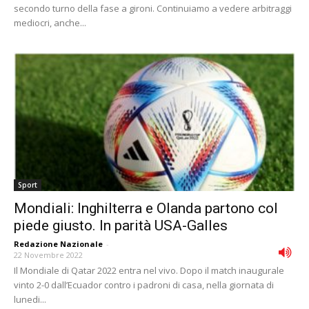
secondo turno della fase a gironi. Continuiamo a vedere arbitraggi
mediocri, anche...
Sport
Mondiali: Inghilterra e Olanda partono col
piede giusto. In parità USA-Galles
Redazione Nazionale
-
22 Novembre 2022
Il Mondiale di Qatar 2022 entra nel vivo. Dopo il match inaugurale
vinto 2-0 dall’Ecuador contro i padroni di casa, nella giornata di
lunedi...