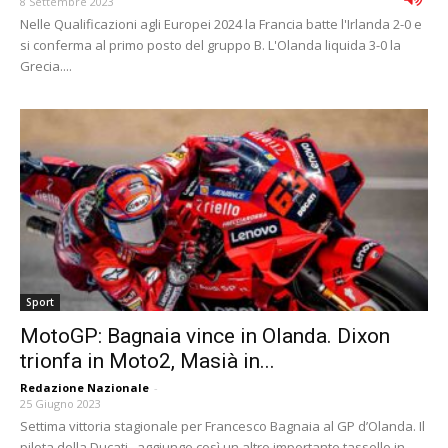
8 Settembre 2023
Nelle Qualificazioni agli Europei 2024 la Francia batte l'Irlanda 2-0 e
si conferma al primo posto del gruppo B. L'Olanda liquida 3-0 la
Grecia....
Sport
MotoGP: Bagnaia vince in Olanda. Dixon
trionfa in Moto2, Masià in...
Redazione Nazionale
-
25 Giugno 2023
Settima vittoria stagionale per Francesco Bagnaia al GP d’Olanda. Il
pilota della Ducati , aggiunge così un altro importante tassello in