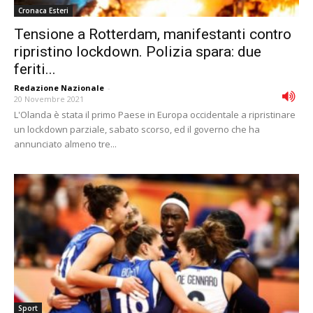
Cronaca Esteri
Tensione a Rotterdam, manifestanti contro
ripristino lockdown. Polizia spara: due
feriti...
Redazione Nazionale
-
20 Novembre 2021
L'Olanda è stata il primo Paese in Europa occidentale a ripristinare
un lockdown parziale, sabato scorso, ed il governo che ha
annunciato almeno tre...
Sport