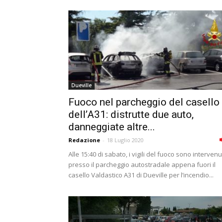
Dueville
Fuoco nel parcheggio del casello
dell’A31: distrutte due auto,
danneggiate altre...
Redazione
-
18 Luglio 2020
Alle 15:40 di sabato, i vigili del fuoco sono intervenu
presso il parcheggio autostradale appena fuori il
casello Valdastico A31 di Dueville per l’incendio...