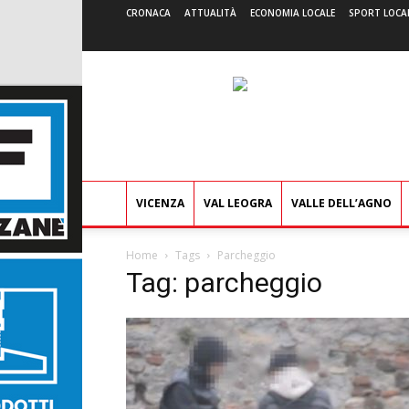
CRONACA
ATTUALITÀ
ECONOMIA LOCALE
SPORT LOCA
VICENZA
VAL LEOGRA
VALLE DELL’AGNO
Home
Tags
Parcheggio
Tag: parcheggio