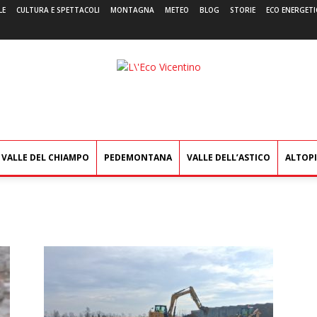
LE
CULTURA E SPETTACOLI
MONTAGNA
METEO
BLOG
STORIE
ECO ENERGETI
L'Eco
Vicentino
VALLE DEL CHIAMPO
PEDEMONTANA
VALLE DELL’ASTICO
ALTOP