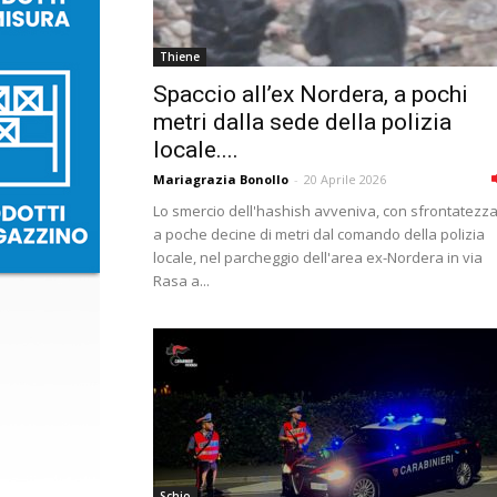
Thiene
Spaccio all’ex Nordera, a pochi
metri dalla sede della polizia
locale....
Mariagrazia Bonollo
-
20 Aprile 2026
Lo smercio dell'hashish avveniva, con sfrontatezza
a poche decine di metri dal comando della polizia
locale, nel parcheggio dell'area ex-Nordera in via
Rasa a...
Schio