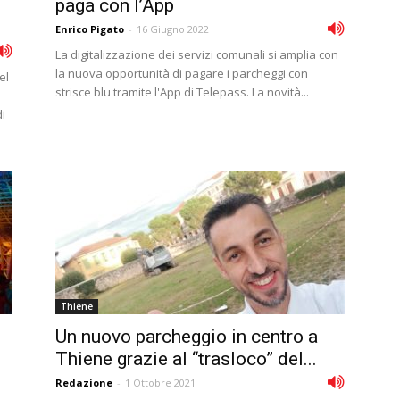
paga con l’App
Enrico Pigato
-
16 Giugno 2022
La digitalizzazione dei servizi comunali si amplia con
la nuova opportunità di pagare i parcheggi con
el
strisce blu tramite l'App di Telepass. La novità...
o
di
Thiene
Un nuovo parcheggio in centro a
Thiene grazie al “trasloco” del...
Redazione
-
1 Ottobre 2021