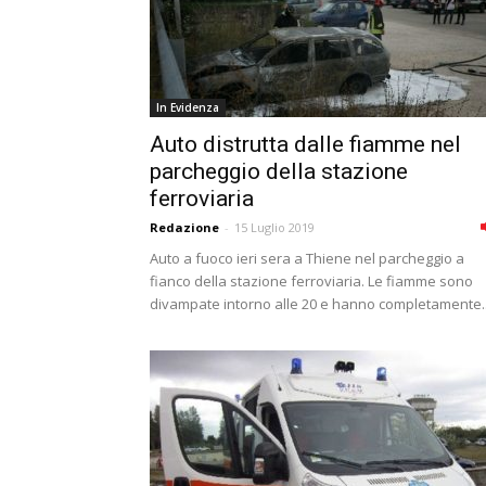
In Evidenza
Auto distrutta dalle fiamme nel
parcheggio della stazione
ferroviaria
Redazione
-
15 Luglio 2019
Auto a fuoco ieri sera a Thiene nel parcheggio a
fianco della stazione ferroviaria. Le fiamme sono
divampate intorno alle 20 e hanno completamente..