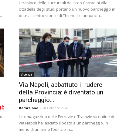
Il trasloco delle succursali del liceo Corradini alla
cittadella degli studi portano un nuovo parcheggio in
..
dote al centro storico di Thiene. Lo annuncia...
Vicenza
Via Napoli, abbattuto il rudere
della Provincia: è diventato un
parcheggio...
Redazione
-
28 Ottobre 2020
di
L’ex magazzino delle Ferrovie e Tramvie vicentine di
via Napoli ha lasciato il posto a un parcheggio. In
meno di un anno l’edificio in...