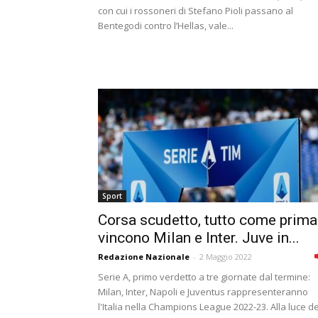
con cui i rossoneri di Stefano Pioli passano al
Bentegodi contro l’Hellas, vale...
Sport
Corsa scudetto, tutto come prima
vincono Milan e Inter. Juve in...
Redazione Nazionale
-
2 Maggio 2022
Serie A, primo verdetto a tre giornate dal termine:
Milan, Inter, Napoli e Juventus rappresenteranno
l'Italia nella Champions League 2022-23. Alla luce de