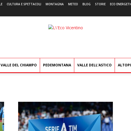
LE
CULTURA E SPETTACOLI
MONTAGNA
METEO
BLOG
STORIE
ECO ENERGETI
L'Eco
Vicentino
VALLE DEL CHIAMPO
PEDEMONTANA
VALLE DELL’ASTICO
ALTOP