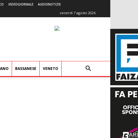
CO
VIDEOGIORNALE
AUDIONOTIZIE
venerdì 7 agosto 2026
IANO
BASSANESE
VENETO