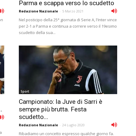
Parma e scappa verso lo scudetto
Redazione Nazionale
-
5 Marzo 2021
on
Nel posticipo della 25° giornata di Serie A, l'Inter vince
per 2-1 a Parma e continua a correre verso il 19esimo
scudetto della sua...
Sport
Campionato: la Juve di Sarri è
.
sempre più brutta. Festa
scudetto...
Redazione Nazionale
-
24 Luglio 2020
na
Ribadiamo un concetto espresso qualche giorno fa.