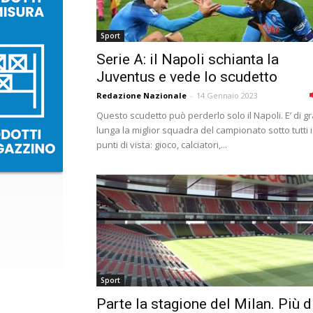
Sport
Serie A: il Napoli schianta la
Juventus e vede lo scudetto
Redazione Nazionale
-
14 Gennaio 2023
Questo scudetto può perderlo solo il Napoli. E’ di g
lunga la miglior squadra del campionato sotto tutti i
punti di vista: gioco, calciatori,...
Sport
Parte la stagione del Milan. Più d