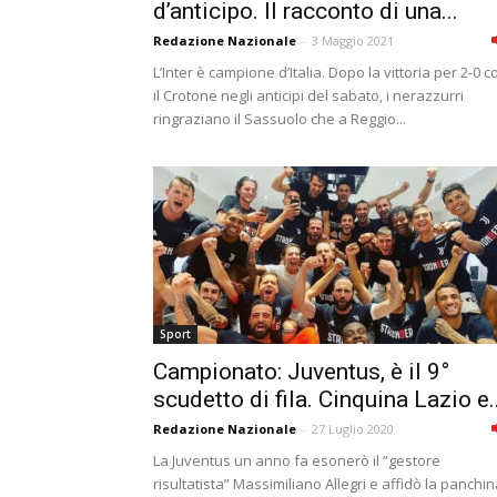
d’anticipo. Il racconto di una...
Redazione Nazionale
-
3 Maggio 2021
L’Inter è campione d’Italia. Dopo la vittoria per 2-0 c
il Crotone negli anticipi del sabato, i nerazzurri
ringraziano il Sassuolo che a Reggio...
Sport
Campionato: Juventus, è il 9°
scudetto di fila. Cinquina Lazio e..
Redazione Nazionale
-
27 Luglio 2020
La Juventus un anno fa esonerò il “gestore
risultatista” Massimiliano Allegri e affidò la panchi