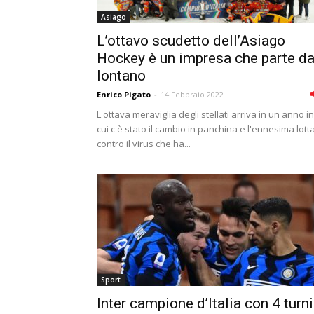
Asiago
L’ottavo scudetto dell’Asiago
Hockey è un impresa che parte d
lontano
Enrico Pigato
-
14 Febbraio 2022
L'ottava meraviglia degli stellati arriva in un anno in
cui c'è stato il cambio in panchina e l'ennesima lott
contro il virus che ha...
Sport
Inter campione d’Italia con 4 turni