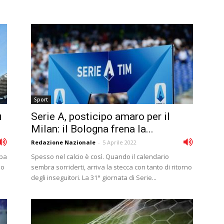
Sport
ù
Serie A, posticipo amaro per il
Milan: il Bologna frena la...
Redazione Nazionale
-
5 Aprile 2022
apa
Spesso nel calcio è così. Quando il calendario
no
sembra sorriderti, arriva la stecca con tanto di ritorno
degli inseguitori. La 31° giornata di Serie...