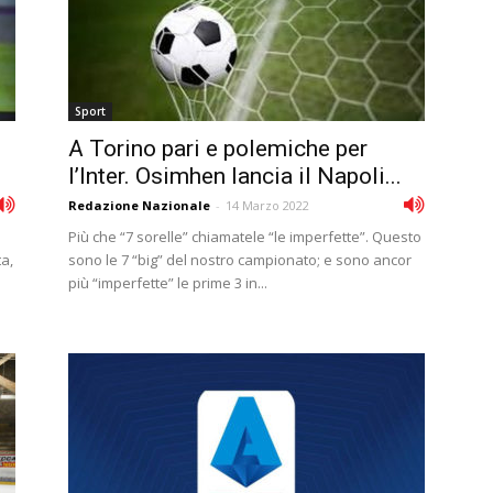
Sport
A Torino pari e polemiche per
l’Inter. Osimhen lancia il Napoli...
Redazione Nazionale
-
14 Marzo 2022
Più che “7 sorelle” chiamatele “le imperfette”. Questo
a,
sono le 7 “big” del nostro campionato; e sono ancor
più “imperfette” le prime 3 in...