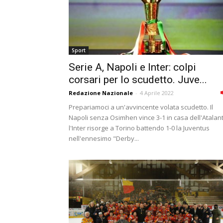
Sport
Serie A, Napoli e Inter: colpi
corsari per lo scudetto. Juve...
Redazione Nazionale
-
4 Aprile 2022
Prepariamoci a un'avvincente volata scudetto. Il
Napoli senza Osimhen vince 3-1 in casa dell'Atalant
l'Inter risorge a Torino battendo 1-0 la Juventus
nell'ennesimo "Derby...