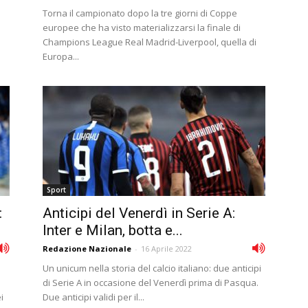
Torna il campionato dopo la tre giorni di Coppe
europee che ha visto materializzarsi la finale di
Champions League Real Madrid-Liverpool, quella di
Europa...
Sport
:
Anticipi del Venerdì in Serie A:
Inter e Milan, botta e...
Redazione Nazionale
-
16 Aprile 2022
Un unicum nella storia del calcio italiano: due anticipi
di Serie A in occasione del Venerdì prima di Pasqua.
i
Due anticipi validi per il...