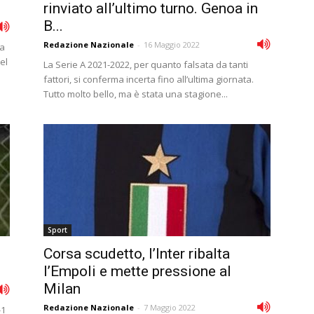
rinviato all’ultimo turno. Genoa in
B...
Redazione Nazionale
-
16 Maggio 2022
ma
el
La Serie A 2021-2022, per quanto falsata da tanti
fattori, si conferma incerta fino all’ultima giornata.
Tutto molto bello, ma è stata una stagione...
Sport
Corsa scudetto, l’Inter ribalta
l’Empoli e mette pressione al
Milan
Redazione Nazionale
-
7 Maggio 2022
-1