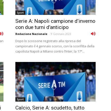
Sport
Serie A: Napoli campione d’inverno
con due turni d’anticipo
Redazione Nazionale
-
9 Gennaio 2023
ran
Dopo lo scossone registrato alla ripresa del
campionato il 4 gennaio scorso, con la sconfitta della
capolista Napoli a Milano contro l’Inter, la 17°...
Sport
i
Calcio, Serie A: scudetto, tutto