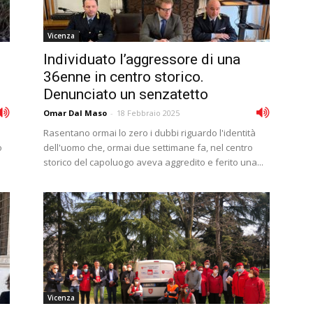
Vicenza
Individuato l’aggressore di una
36enne in centro storico.
Denunciato un senzatetto
Omar Dal Maso
-
18 Febbraio 2025
Rasentano ormai lo zero i dubbi riguardo l'identità
o
dell'uomo che, ormai due settimane fa, nel centro
storico del capoluogo aveva aggredito e ferito una...
Vicenza