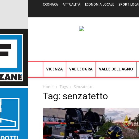
CRONACA
ATTUALITÀ
ECONOMIA LOCALE
SPORT LOCA
VICENZA
VAL LEOGRA
VALLE DELL’AGNO
Home
Tags
Senzatetto
Tag: senzatetto