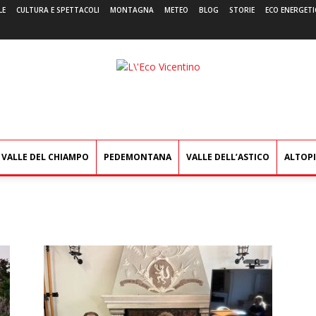
LE
CULTURA E SPETTACOLI
MONTAGNA
METEO
BLOG
STORIE
ECO ENERGETI
L'Eco
Vicentino
VALLE DEL CHIAMPO
PEDEMONTANA
VALLE DELL’ASTICO
ALTOP