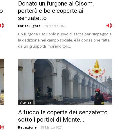
Donato un furgone al Cisom,
to
porterà cibo e coperte ai
senzatetto
Enrico Pigato
-
28 Marzo 2022
,
Un furgone Fiat Doblò nuovo di zecca per l'impegno e
la dedizione nel campo sociale, è la donazione fatta
da un gruppo di imprenditori...
Vicenza
A fuoco le coperte dei senzatetto
.
sotto i portici di Monte...
Redazione
-
28 Marzo 2021