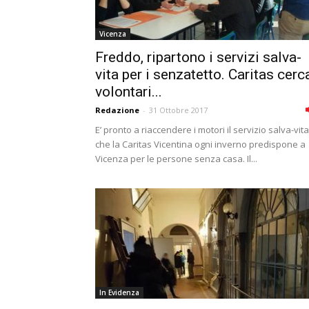
Vicenza
Freddo, ripartono i servizi salva-
vita per i senzatetto. Caritas cerc
volontari...
Redazione
-
31 Ottobre 2017
E’ pronto a riaccendere i motori il servizio salva-vita
che la Caritas Vicentina ogni inverno predispone a
Vicenza per le persone senza casa. Il...
In Evidenza