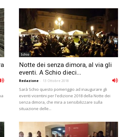
Schio
ra
Notte dei senza dimora, al via gli
eventi. A Schio dieci...
Redazione
-
13 Ottobre 2018
Sarà Schio questo pomeriggio ad inaugurare gli
na
eventi vicentini per l'edizione 2018 della Notte dei
senza dimora, che mira a sensibilizzare sulla
situazione delle...