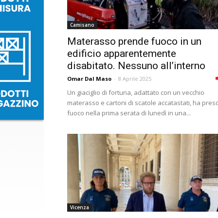
Camisano
Materasso prende fuoco in un
edificio apparentemente
disabitato. Nessuno all’interno
Omar Dal Maso
-
8 Aprile 2025
Un giaciglio di fortuna, adattato con un vecchio
materasso e cartoni di scatole accatastati, ha pres
fuoco nella prima serata di lunedì in una...
Vicenza