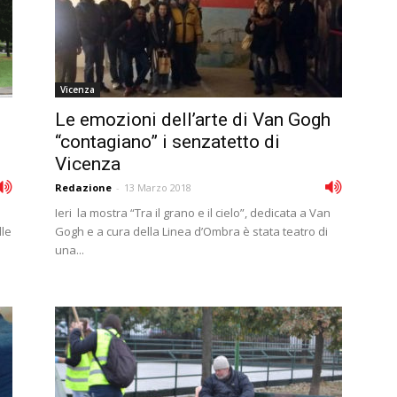
Vicenza
Le emozioni dell’arte di Van Gogh
“contagiano” i senzatetto di
Vicenza
Redazione
-
13 Marzo 2018
Ieri la mostra “Tra il grano e il cielo”, dedicata a Van
lle
Gogh e a cura della Linea d’Ombra è stata teatro di
una...