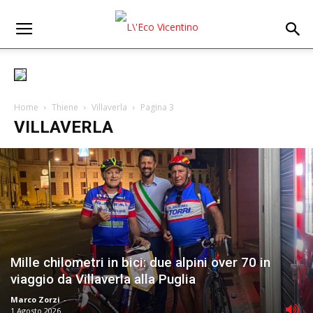
Home
Thiene
Villaverla
Pagina 3
VILLAVERLA
Mille chilometri in bici: due alpini over 70 in
viaggio da Villaverla alla Puglia
Marco Zorzi
-
1 Agosto 2026