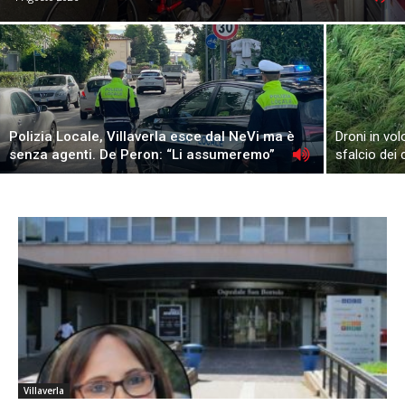
Polizia Locale, Villaverla esce dal NeVi ma è
Droni in vol
senza agenti. De Peron: “Li assumeremo”
sfalcio dei
Villaverla