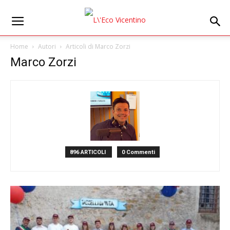
Home
Autori
Articoli di Marco Zorzi
Marco Zorzi
896 ARTICOLI
0 Commenti