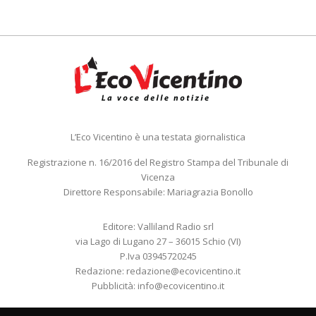
L’Eco Vicentino è una testata giornalistica
Registrazione n. 16/2016 del Registro Stampa del Tribunale di
Vicenza
Direttore Responsabile: Mariagrazia Bonollo
Editore: Valliland Radio srl
via Lago di Lugano 27 – 36015 Schio (VI)
P.Iva 03945720245
Redazione:
redazione@ecovicentino.it
Pubblicità:
info@ecovicentino.it