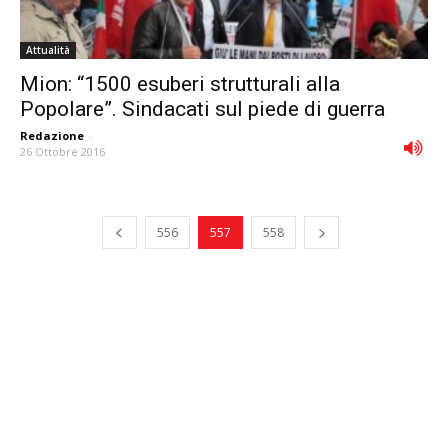
Attualità
Mion: “1500 esuberi strutturali alla
Popolare”. Sindacati sul piede di guerra
Redazione
-
26 Ottobre 2016
556
557
558