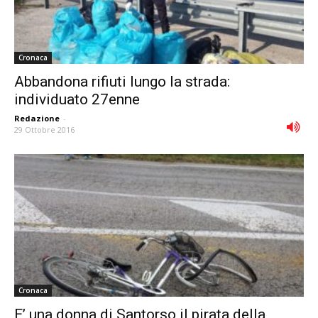
Cronaca
Abbandona rifiuti lungo la strada:
individuato 27enne
Redazione
-
29 Ottobre 2016
Cronaca
E’ una donna di Santorso il pirata della