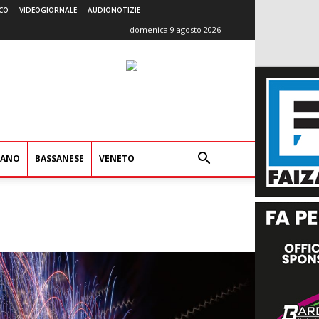
CO
VIDEOGIORNALE
AUDIONOTIZIE
domenica 9 agosto 2026
IANO
BASSANESE
VENETO