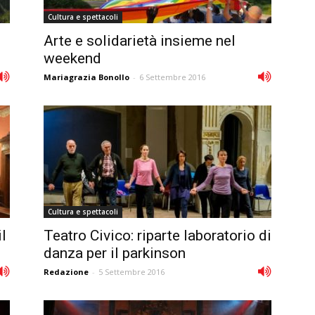
Cultura e spettacoli
Arte e solidarietà insieme nel
weekend
Mariagrazia Bonollo
-
6 Settembre 2016
Cultura e spettacoli
l
Teatro Civico: riparte laboratorio di
danza per il parkinson
Redazione
-
5 Settembre 2016