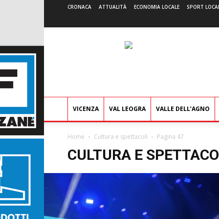
CRONACA
ATTUALITÀ
ECONOMIA LOCALE
SPORT LOCA
VICENZA
VAL LEOGRA
VALLE DELL’AGNO
Home
Cultura e spettacoli
Pagina 47
CULTURA E SPETTACO