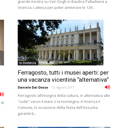
grande mostra su Van Gogh in Basilica Palladiana a
Vicenza. L’attesa per poter ammirare le 129...
In Evidenza
Ferragosto, tutti i musei aperti: per
una vacanza vicentina “alternativa”
Daniele Dal Dosso
-
12 Agosto 2017
Ferragosto all’insegna della cultura, in alternativa alle
"code" verso il mare o la montagna. A Vicenza il
 di
Comune, in occasione della festa dell'Assunta,
garantirà...