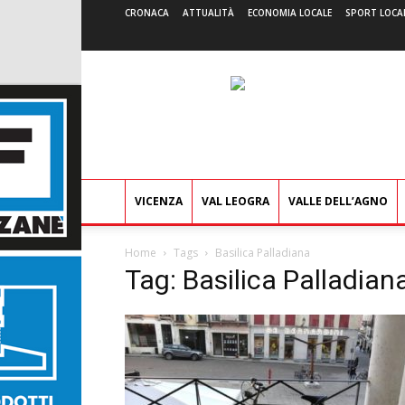
CRONACA
ATTUALITÀ
ECONOMIA LOCALE
SPORT LOCA
VICENZA
VAL LEOGRA
VALLE DELL’AGNO
Home
Tags
Basilica Palladiana
Tag: Basilica Palladian