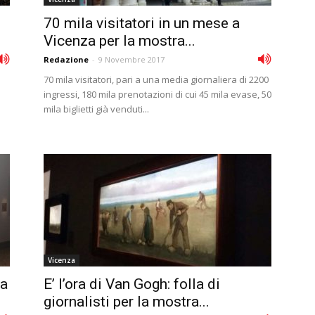
70 mila visitatori in un mese a
Vicenza per la mostra...
Redazione
-
9 Novembre 2017
70 mila visitatori, pari a una media giornaliera di 2200
ingressi, 180 mila prenotazioni di cui 45 mila evase, 50
mila biglietti già venduti...
Vicenza
ta
E’ l’ora di Van Gogh: folla di
giornalisti per la mostra...