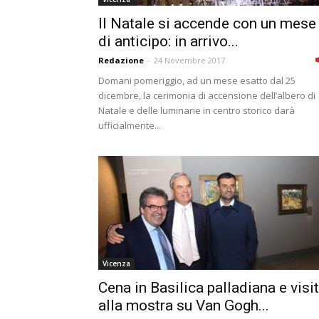
Il Natale si accende con un mese
di anticipo: in arrivo...
Redazione
-
24 Novembre 2017
Domani pomeriggio, ad un mese esatto dal 25
dicembre, la cerimonia di accensione dell’albero di
Natale e delle luminarie in centro storico darà
ufficialmente...
Vicenza
Cena in Basilica palladiana e visi
alla mostra su Van Gogh...