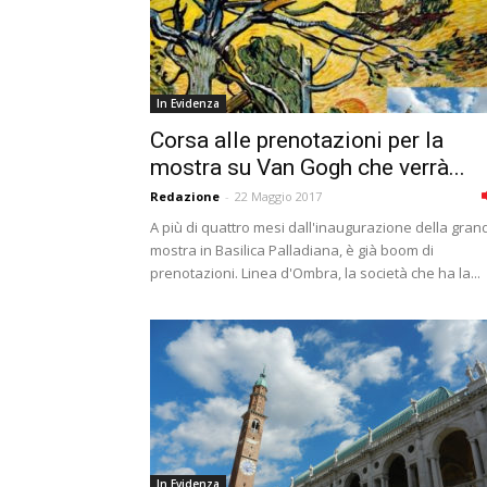
In Evidenza
Corsa alle prenotazioni per la
mostra su Van Gogh che verrà...
Redazione
-
22 Maggio 2017
A più di quattro mesi dall'inaugurazione della gran
mostra in Basilica Palladiana, è già boom di
prenotazioni. Linea d'Ombra, la società che ha la...
In Evidenza