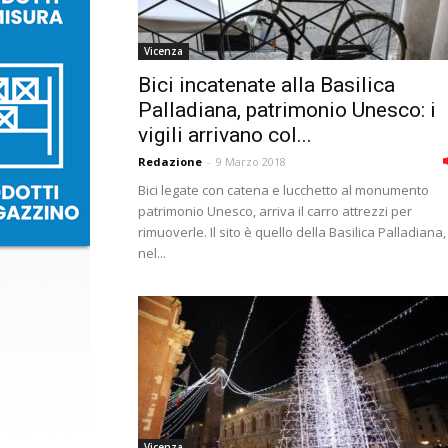
Vicenza
Bici incatenate alla Basilica
Palladiana, patrimonio Unesco: i
vigili arrivano col...
Redazione
-
9 Marzo 2018
Bici legate con catena e lucchetto al monumento
patrimonio Unesco, arriva il carro attrezzi per
rimuoverle. Il sito è quello della Basilica Palladiana,
nel...
Vicenza