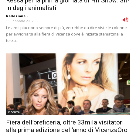
Ressa per la prima giornata di Hit Show. Sit-
in degli animalisti
Redazione
-
11 Febbraio 2017
Le armi piacciono sempre di più, verrebbe da dire viste le colonne
per avvicinarsi alla fiera di Vicenza dove è iniziata stamattina la
terza...
Vicenza
Fiera dell’oreficeria, oltre 33mila visitatori
alla prima edizione dell’anno di VicenzaOro