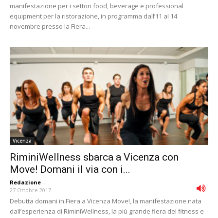
manifestazione per i settori food, beverage e professional
equipment per la ristorazione, in programma dall’11 al 14
novembre presso la Fiera...
Vicenza
RiminiWellness sbarca a Vicenza con
Move! Domani il via con i...
Redazione
-
27 Ottobre 2017
Debutta domani in Fiera a Vicenza Move!, la manifestazione nata
dall’esperienza di RiminiWellness, la più grande fiera del fitness e