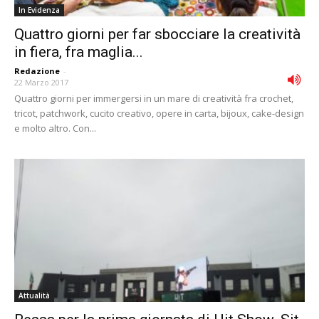
In Evidenza
Quattro giorni per far sbocciare la creatività
in fiera, fra maglia...
Redazione
-
22 Marzo 2017
Quattro giorni per immergersi in un mare di creatività fra crochet,
tricot, patchwork, cucito creativo, opere in carta, bijoux, cake-design
e molto altro. Con...
Attualità