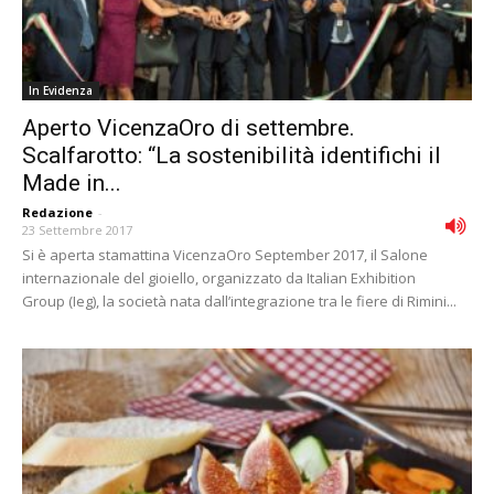
In Evidenza
Aperto VicenzaOro di settembre.
Scalfarotto: “La sostenibilità identifichi il
Made in...
Redazione
-
23 Settembre 2017
Si è aperta stamattina VicenzaOro September 2017, il Salone
internazionale del gioiello, organizzato da Italian Exhibition
Group (Ieg), la società nata dall’integrazione tra le fiere di Rimini...