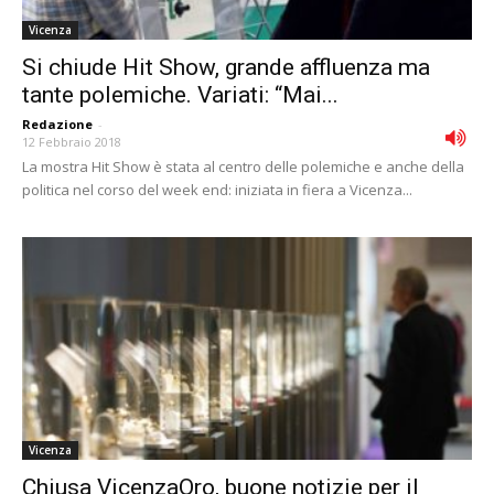
Vicenza
Si chiude Hit Show, grande affluenza ma
tante polemiche. Variati: “Mai...
Redazione
-
12 Febbraio 2018
La mostra Hit Show è stata al centro delle polemiche e anche della
politica nel corso del week end: iniziata in fiera a Vicenza...
Vicenza
Chiusa VicenzaOro, buone notizie per il