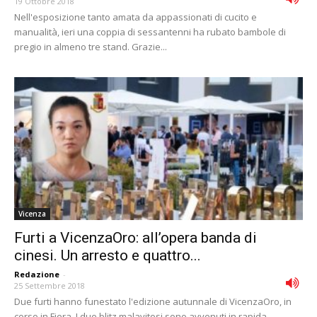
19 Ottobre 2018
Nell'esposizione tanto amata da appassionati di cucito e
manualità, ieri una coppia di sessantenni ha rubato bambole di
pregio in almeno tre stand. Grazie...
Vicenza
Furti a VicenzaOro: all’opera banda di
cinesi. Un arresto e quattro...
Redazione
-
25 Settembre 2018
Due furti hanno funestato l'edizione autunnale di VicenzaOro, in
corso in Fiera. I due blitz malavitosi sono avvenuti in rapida