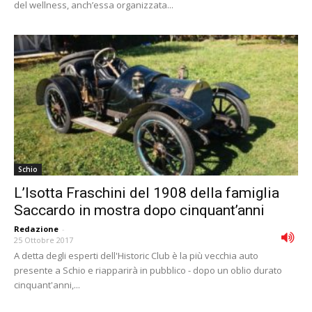
del wellness, anch’essa organizzata...
Schio
L’Isotta Fraschini del 1908 della famiglia
Saccardo in mostra dopo cinquant’anni
Redazione
-
25 Ottobre 2017
A detta degli esperti dell'Historic Club è la più vecchia auto
presente a Schio e riapparirà in pubblico - dopo un oblio durato
cinquant'anni,...