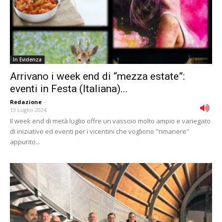
In Evidenza
Arrivano i week end di “mezza estate”:
eventi in Festa (Italiana)...
Redazione
-
13 Luglio 2024
Il week end di metà luglio offre un vassoio molto ampio e variegato
di iniziative ed eventi per i vicentini che vogliono "rimanere"
appunto...