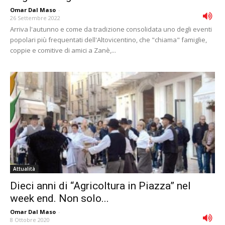
Omar Dal Maso
-
26 Settembre 2022
Arriva l'autunno e come da tradizione consolidata uno degli eventi
popolari più frequentati dell'Altovicentino, che "chiama" famiglie,
coppie e comitive di amici a Zanè,...
Attualità
Dieci anni di “Agricoltura in Piazza” nel
week end. Non solo...
Omar Dal Maso
-
8 Ottobre 2020