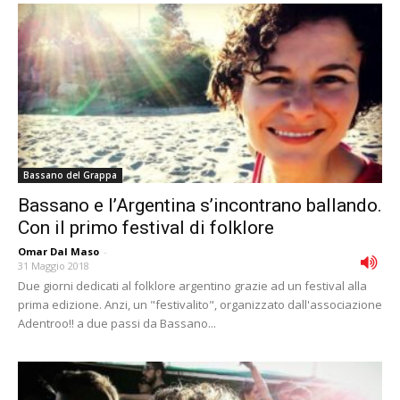
Bassano del Grappa
Bassano e l’Argentina s’incontrano ballando.
Con il primo festival di folklore
Omar Dal Maso
-
31 Maggio 2018
Due giorni dedicati al folklore argentino grazie ad un festival alla
prima edizione. Anzi, un "festivalito", organizzato dall'associazione
Adentroo!! a due passi da Bassano...