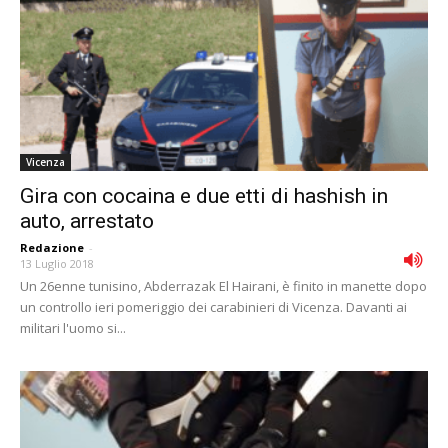
Vicenza
Gira con cocaina e due etti di hashish in
auto, arrestato
Redazione
-
13 Luglio 2018
Un 26enne tunisino, Abderrazak El Hairani, è finito in manette dopo
un controllo ieri pomeriggio dei carabinieri di Vicenza. Davanti ai
militari l'uomo si...