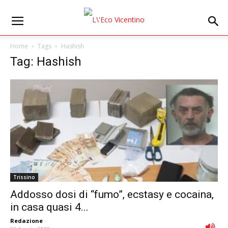
Home
Tags
Hashish
Tag: Hashish
Trissino
Addosso dosi di “fumo”, ecstasy e cocaina,
in casa quasi 4...
Redazione
-