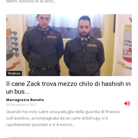
Nemri, tunisino di 30 anni,...
Vicenza
Il cane Zack trova mezzo chilo di hashish in
un bus...
Mariagrazia Bonollo
-
24 Novembre 2017
Quando ha visto salire una pattuglia della guardia di finanza
sull'autobus, accompagnata da un cane antidroga, si è
rapidamente spostato e si è messo...