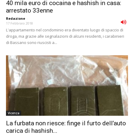
40 mila euro di cocaina e hashish in casa:
arrestato 33enne
Redazione
-
17 Febbraio 2018
L'appartamento nel condominio era diventato luogo di spaccio di
droga, ma grazie alle segnalazioni di alcuni residenti, i carabinieri
di Bassano sono riuscisti a...
Vicenza
La furbata non riesce: finge il furto dell’auto
carica di hashish...