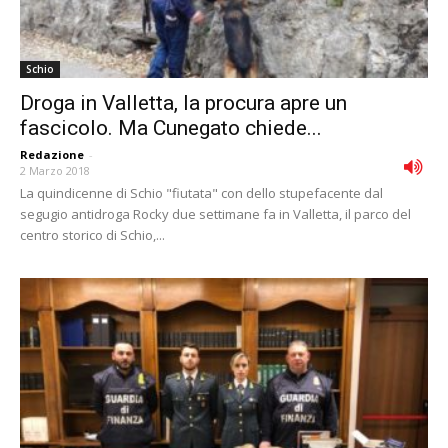
Schio
Droga in Valletta, la procura apre un
fascicolo. Ma Cunegato chiede...
Redazione
-
2 Marzo 2018
La quindicenne di Schio "fiutata" con dello stupefacente dal
segugio antidroga Rocky due settimane fa in Valletta, il parco del
centro storico di Schio,...