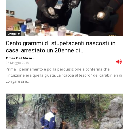
Longare
Cento grammi di stupefacenti nascosti in
casa: arrestato un 20enne di...
Omar Dal Maso
-
26 Maggio 2018
Prima il pedinamento e poi la perquisizione a conferma che
l'intuizione era quella giusta. La "caccia al tesoro" dei carabinieri di
Longare si è...