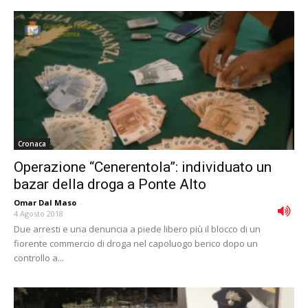
Cronaca
Operazione “Cenerentola”: individuato un
bazar della droga a Ponte Alto
Omar Dal Maso
-
4 Agosto 2018
Due arresti e una denuncia a piede libero più il blocco di un
fiorente commercio di droga nel capoluogo berico dopo un
controllo a...