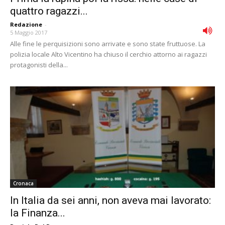
quattro ragazzi...
Redazione
-
5 Maggio 2017
Alle fine le perquisizioni sono arrivate e sono state fruttuose. La
polizia locale Alto Vicentino ha chiuso il cerchio attorno ai ragazzi
protagonisti della...
Cronaca
In Italia da sei anni, non aveva mai lavorato:
la Finanza...