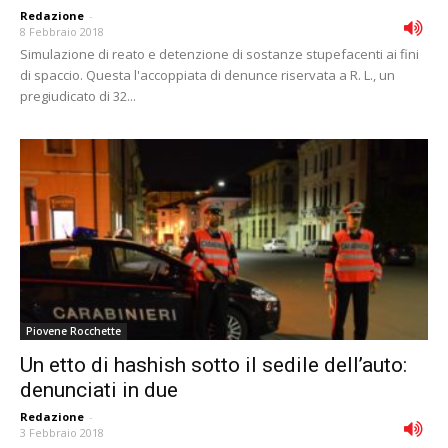
Redazione
-
8 Febbraio 2018
Simulazione di reato e detenzione di sostanze stupefacenti ai fini
di spaccio. Questa l'accoppiata di denunce riservata a R. L., un
pregiudicato di 32...
Piovene Rocchette
Un etto di hashish sotto il sedile dell’auto:
denunciati in due
Redazione
-
3 Febbraio 2018