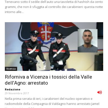
Tenevano sotto il sedile dell'auto una tavoletta di hashish da cento
grammi, che non è sfuggita al controllo dei carabinieri: questa notte
intorno alle...
Vicenza
Riforniva a Vicenza i tossici della Valle
dell’Agno: arrestato
Redazione
-
29 Novembre 2017
Nella prima serata di ieri, i carabinieri del nucleo operativo e
radiomobile della Compagnia di Valdagno hanno arrestato Jamel