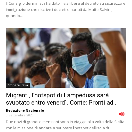
Il Consiglio dei ministri ha dato il via libera al decreto su sicurezza e
immigrazione che riscrive i decreti emanati da Matto Salvini,
quando...
Cronaca Italia
Migranti, l’hotspot di Lampedusa sarà
svuotato entro venerdì. Conte: Pronti ad...
Redazione Nazionale
-
3 Settembre 2020
Due navi di grandi dimensioni sono in viaggio alla volta della Sicilia
con la missione di andare a svuotare l’hotspot dell’isola di