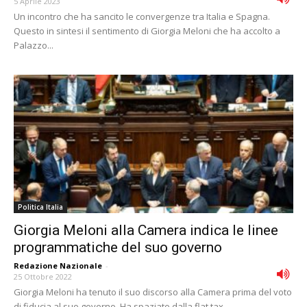
5 Aprile 2023
Un incontro che ha sancito le convergenze tra Italia e Spagna.
Questo in sintesi il sentimento di Giorgia Meloni che ha accolto a
Palazzo...
Politica Italia
Giorgia Meloni alla Camera indica le linee
programmatiche del suo governo
Redazione Nazionale
-
25 Ottobre 2022
Giorgia Meloni ha tenuto il suo discorso alla Camera prima del voto
di fiducia al suo governo. Ha spaziato dalla flat tax