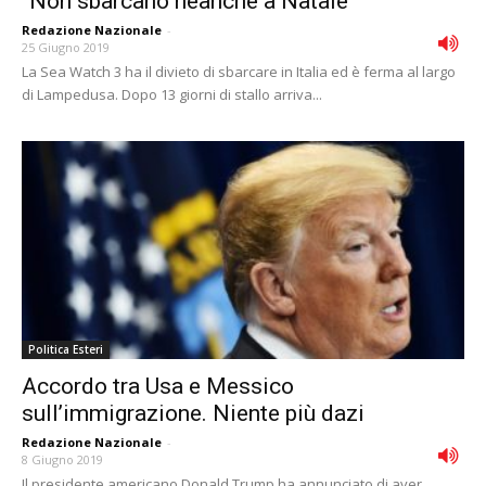
“Non sbarcano neanche a Natale”
Redazione Nazionale
-
25 Giugno 2019
La Sea Watch 3 ha il divieto di sbarcare in Italia ed è ferma al largo
di Lampedusa. Dopo 13 giorni di stallo arriva...
Politica Esteri
Accordo tra Usa e Messico
sull’immigrazione. Niente più dazi
Redazione Nazionale
-
8 Giugno 2019
Il presidente americano Donald Trump ha annunciato di aver