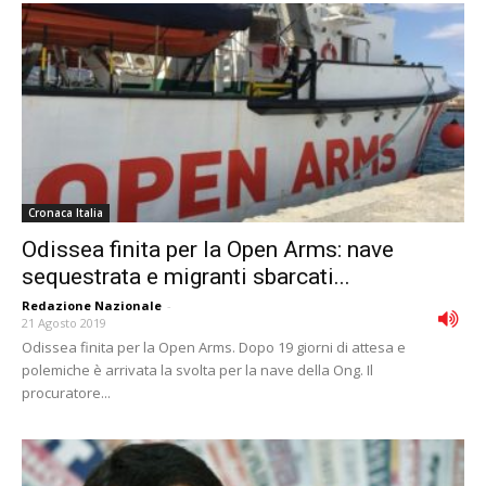
Cronaca Italia
Odissea finita per la Open Arms: nave
sequestrata e migranti sbarcati...
Redazione Nazionale
-
21 Agosto 2019
Odissea finita per la Open Arms. Dopo 19 giorni di attesa e
polemiche è arrivata la svolta per la nave della Ong. Il
procuratore...