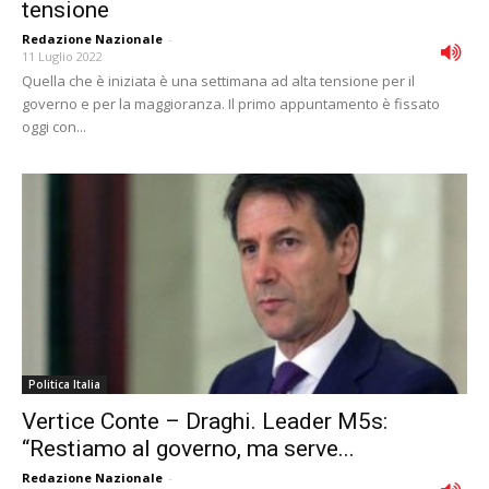
tensione
Redazione Nazionale
-
11 Luglio 2022
Quella che è iniziata è una settimana ad alta tensione per il
governo e per la maggioranza. Il primo appuntamento è fissato
oggi con...
Politica Italia
Vertice Conte – Draghi. Leader M5s:
“Restiamo al governo, ma serve...
Redazione Nazionale
-