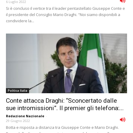
6 Luglio 2022
Si è concluso il vertice tra il leader pentastellato Giuseppe Conte e
il presidente del Consiglio Mario Draghi. "Noi siamo disponibili a
condividere la...
Politica Italia
Conte attacca Draghi: “Sconcertato dalle
sue intromissioni”. Il premier gli telefona:...
Redazione Nazionale
-
29 Giugno 2022
Botta e risposta a distanza tra Giuseppe Conte e Mario Draghi.