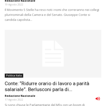
Redazione Nazionale
-
19 Agosto 2022
Il Movimento 5 Stelle ha reso noti i nomi che correranno nei collegi
plurinominali della Camera e del Senato. Giuseppe Conte si
candida capolista...
Politica Italia
Conte: “Ridurre orario di lavoro a parità
salariale”. Berlusconi parla di...
Redazione Nazionale
-
17 Agosto 2022
Si sono chiuse le Parlamentarie del M5s con un boom di