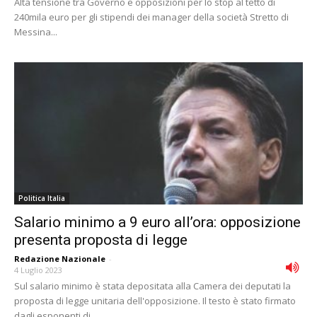
Alta tensione tra Governo e opposizioni per lo stop al tetto di
240mila euro per gli stipendi dei manager della società Stretto di
Messina...
Politica Italia
Salario minimo a 9 euro all’ora: opposizione
presenta proposta di legge
Redazione Nazionale
-
4 Luglio 2023
Sul salario minimo è stata depositata alla Camera dei deputati la
proposta di legge unitaria dell'opposizione. Il testo è stato firmato
dagli esponenti di...