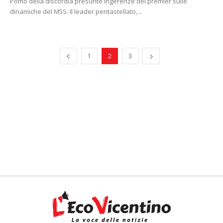
Pomo della discordia presunte ingerenze del premier sulle
dinamiche del M5S. Il leader pentastellato,...
1
2
3