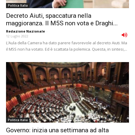
Politica Italia
Decreto Aiuti, spaccatura nella
maggioranza. Il M5S non vota e Draghi...
Redazione Nazionale
-
12 Luglio 2022
L’Aula della Camera ha dato parere favorevole al decreto Aiuti. Ma
il M5S non ha votato. Ed è scattata la polemica. Questa, in sintesi,...
Politica Italia
Governo: inizia una settimana ad alta