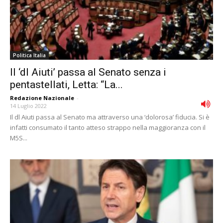
Politica Italia
Il ‘dl Aiuti’ passa al Senato senza i
pentastellati, Letta: “La...
Redazione Nazionale
-
14 Luglio 2022
Il dl Aiuti passa al Senato ma attraverso una ‘dolorosa’ fiducia. Si è
infatti consumato il tanto atteso strappo nella maggioranza con il
M5S...