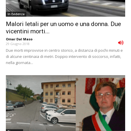
In Evidenza
Malori letali per un uomo e una donna. Due
vicentini morti...
Omar Dal Maso
-
29 Giugno 2018
Due morti improvvise in centro storico, a distanza di pochi minuti e
di alcune centinaia di metri. Doppio intervento di soccorso, infatti,
nella giornata...