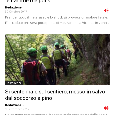
le fiamme ma poi si...
Redazione
-
30 Ottobre 2017
Prende fuoco il materasso e lo shock gli provoca un malore fatale.
E' accaduto ieri sera poco prima di mezzanotte a Vicenza in zona...
In Evidenza
Si sente male sul sentiero, messo in salvo
dal soccorso alpino
Redazione
-
9 Settembre 2017
Un anziano escursionista si è sentito male poco prima delle 13 sul