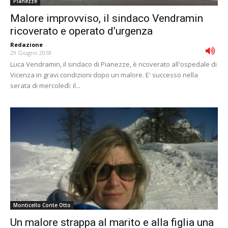
Pianezze
Malore improvviso, il sindaco Vendramin
ricoverato e operato d’urgenza
Redazione
-
29 Giugno 2018
Luca Vendramin, il sindaco di Pianezze, è ricoverato all'ospedale di
Vicenza in gravi condizioni dopo un malore. E' successo nella
serata di mercoledì: il...
Monticello Conte Otto
Un malore strappa al marito e alla figlia una