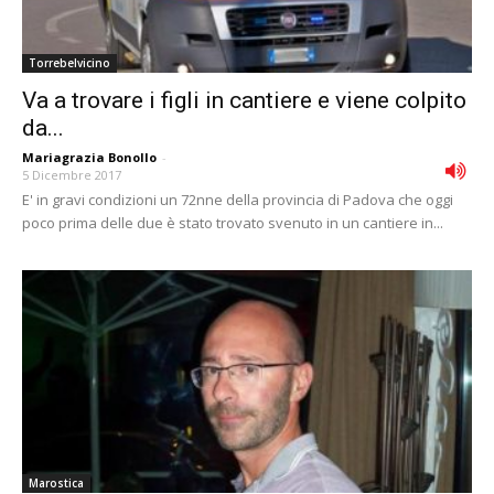
Torrebelvicino
Va a trovare i figli in cantiere e viene colpito
da...
Mariagrazia Bonollo
-
5 Dicembre 2017
E' in gravi condizioni un 72nne della provincia di Padova che oggi
poco prima delle due è stato trovato svenuto in un cantiere in...
Marostica