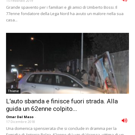
15 Febbraio 2019
Grande spavento per i familiari e gli amici di Umberto Bossi. Il
77enne fondatore della Lega Nord ha avuto un malore nella sua
casa...
Thiene
L’auto sbanda e finisce fuori strada. Alla
guida un 62enne colpito...
Omar Dal Maso
-
17 Dicembre 2018
Una domenica spensierata che si conclude in dramma per la
famiglia di Antonio Polga, 62enne di Lugo di Vicenza, vittima di un