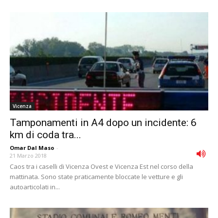
Vicenza
Tamponamenti in A4 dopo un incidente: 6
km di coda tra...
Omar Dal Maso
-
21 Marzo 2018
Caos tra i caselli di Vicenza Ovest e Vicenza Est nel corso della
mattinata. Sono state praticamente bloccate le vetture e gli
autoarticolati in...