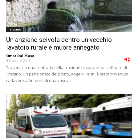
Trissino
Un anziano scivola dentro un vecchio
lavatoio rurale e muore annegato
Omar Dal Maso
-
4 Ottobre 2018
Tragedia in una contrada della frazione Lovara, zona collinare di
Trissino. Un pensionato del posto, Angelo Perin, è stato rinvenuto
cadavere all'interno di una vasca...