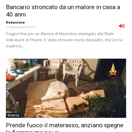
Bancario stroncato da un malore in casa a
40 anni
Redazione
-
11 Novembre 2017
Tragica fine per un 40enne di Marostica, impiegato alla filiale
Volksbank di Thiene. E' stato ritrovato morto dal padre, che con la
madre lo...
Vicenza
Prende fuoco il materasso, anziano spegne