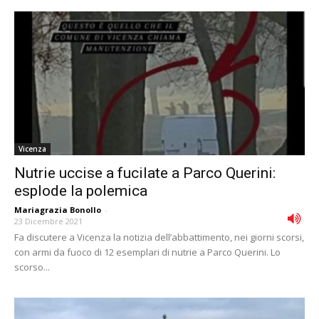
Vicenza
Nutrie uccise a fucilate a Parco Querini:
esplode la polemica
Mariagrazia Bonollo
-
23 Dicembre 2021
Fa discutere a Vicenza la notizia dell’abbattimento, nei giorni scorsi,
con armi da fuoco di 12 esemplari di nutrie a Parco Querini. Lo
scorso...