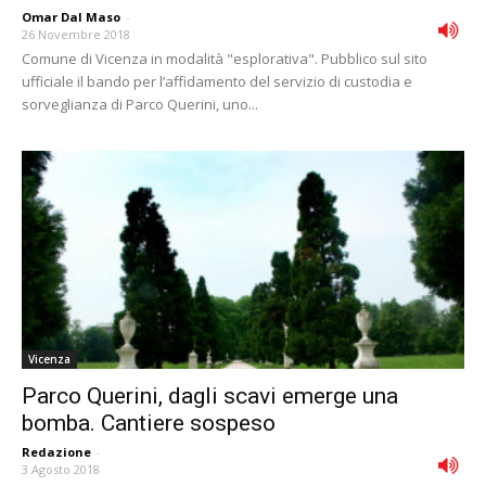
Omar Dal Maso
-
26 Novembre 2018
Comune di Vicenza in modalità "esplorativa". Pubblico sul sito
ufficiale il bando per l’affidamento del servizio di custodia e
sorveglianza di Parco Querini, uno...
Vicenza
Parco Querini, dagli scavi emerge una
bomba. Cantiere sospeso
Redazione
-
3 Agosto 2018