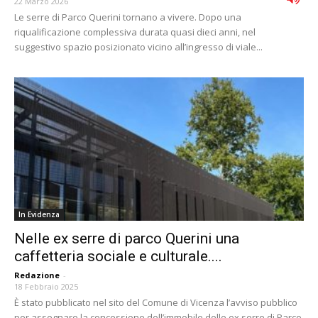
22 Marzo 2026
Le serre di Parco Querini tornano a vivere. Dopo una
riqualificazione complessiva durata quasi dieci anni, nel
suggestivo spazio posizionato vicino all’ingresso di viale...
In Evidenza
Nelle ex serre di parco Querini una
caffetteria sociale e culturale....
Redazione
-
18 Febbraio 2025
È stato pubblicato nel sito del Comune di Vicenza l’avviso pubblico
per assegnare la concessione dell’immobile delle ex serre di Parco