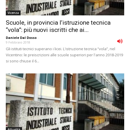
Vicenza
Scuole, in provincia l’istruzione tecnica
“vola”: più nuovi iscritti che ai...
Daniele Dal Dosso
-
9 Febbraio 2018
Gli istituti tecnici superano i licei. L'istruzione tecnica “vola”, nel
Vicentino: le preiscrizioni alle scuole superiori per l'anno 2018-2019
si sono chiuse il 6...
Attualità