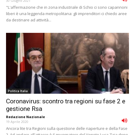
30 Giugno 2021
"L'affermazione che in zona industriale di Schio ci sono capannoni
liberi è una leggenda metropolitana: gli imprenditori ci chiedo aree
da destinare ad attività...
Politica Italia
Coronavirus: scontro tra regioni su fase 2 e
gestione Rsa
Redazione Nazionale
-
19 Aprile 2020
Ancora lite tra Regioni sulla questione delle riaperture e della Fase
2. Ad andare all'attacco è il governatore del Veneto Luca Zaia dopo