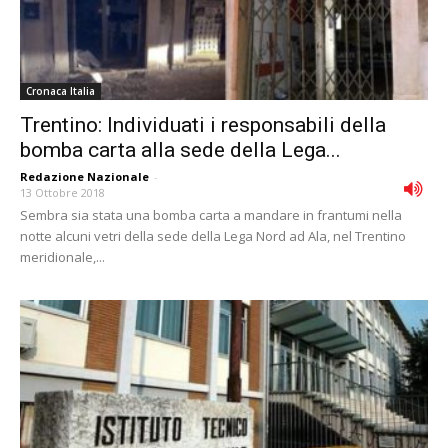
Cronaca Italia
Trentino: Individuati i responsabili della
bomba carta alla sede della Lega...
Redazione Nazionale
-
13 Ottobre 2018
Sembra sia stata una bomba carta a mandare in frantumi nella
notte alcuni vetri della sede della Lega Nord ad Ala, nel Trentino
meridionale,...