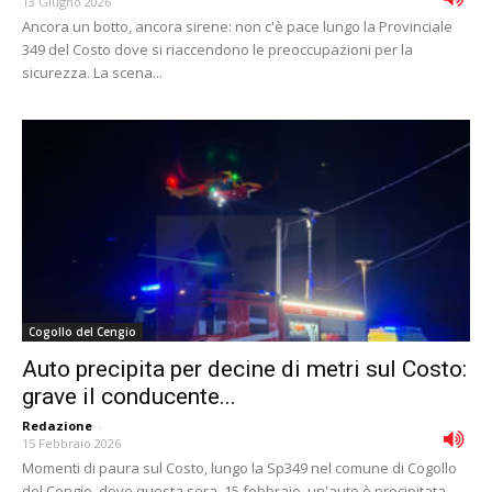
13 Giugno 2026
Ancora un botto, ancora sirene: non c'è pace lungo la Provinciale
349 del Costo dove si riaccendono le preoccupazioni per la
sicurezza. La scena...
Cogollo del Cengio
Auto precipita per decine di metri sul Costo:
grave il conducente...
Redazione
-
15 Febbraio 2026
Momenti di paura sul Costo, lungo la Sp349 nel comune di Cogollo
del Cengio, dove questa sera, 15 febbraio, un'auto è precipitata