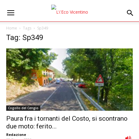
Home
Tags
Sp349
Tag: Sp349
Cogollo del Cengio
Paura fra i tornanti del Costo, si scontrano
due moto: ferito...
Redazione
-