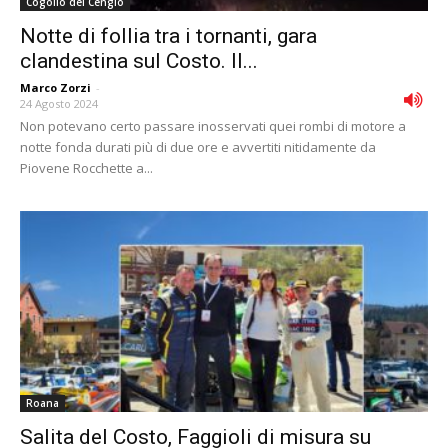
Cogollo del Cengio
Notte di follia tra i tornanti, gara
clandestina sul Costo. Il...
Marco Zorzi
-
24 Agosto 2024
Non potevano certo passare inosservati quei rombi di motore a
notte fonda durati più di due ore e avvertiti nitidamente da
Piovene Rocchette a...
Roana
Salita del Costo, Faggioli di misura su