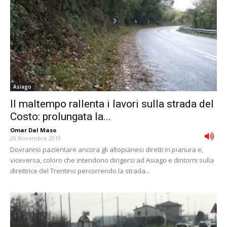
Asiago
Il maltempo rallenta i lavori sulla strada del
Costo: prolungata la...
Omar Dal Maso
-
20 Novembre 2019
Dovranno pazientare ancora gli altopianesi diretti in pianura e,
viceversa, coloro che intendono dirigersi ad Asiago e dintorni sulla
direttrice del Trentino percorrendo la strada...