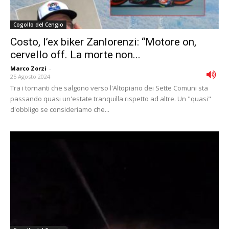
Cogollo del Cengio
Costo, l’ex biker Zanlorenzi: “Motore on,
cervello off. La morte non...
Marco Zorzi
-
25 Agosto 2024
Tra i tornanti che salgono verso l'Altopiano dei Sette Comuni sta
passando quasi un'estate tranquilla rispetto ad altre. Un "quasi"
d'obbligo se consideriamo che...