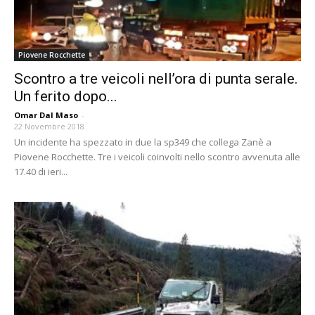
Piovene Rocchette
Scontro a tre veicoli nell’ora di punta serale.
Un ferito dopo...
Omar Dal Maso
-
22 Novembre 2018
Un incidente ha spezzato in due la sp349 che collega Zanè a
Piovene Rocchette. Tre i veicoli coinvolti nello scontro avvenuta alle
17.40 di ieri...