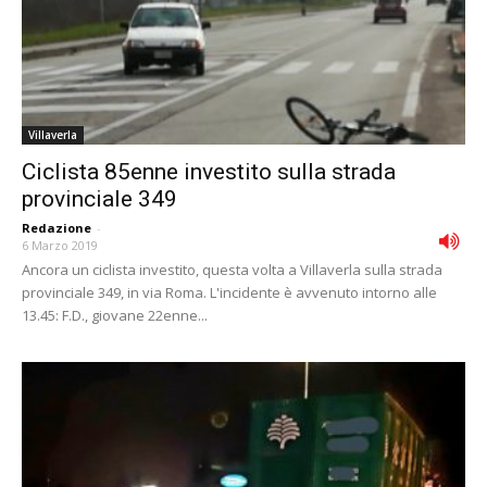
Villaverla
Ciclista 85enne investito sulla strada
provinciale 349
Redazione
-
6 Marzo 2019
Ancora un ciclista investito, questa volta a Villaverla sulla strada
provinciale 349, in via Roma. L'incidente è avvenuto intorno alle
13.45: F.D., giovane 22enne...