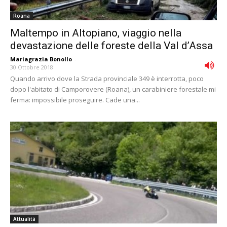
Roana
Maltempo in Altopiano, viaggio nella
devastazione delle foreste della Val d’Assa
Mariagrazia Bonollo
-
30 Ottobre 2018
Quando arrivo dove la Strada provinciale 349 è interrotta, poco
dopo l'abitato di Camporovere (Roana), un carabiniere forestale mi
ferma: impossibile proseguire. Cade una...
Attualità