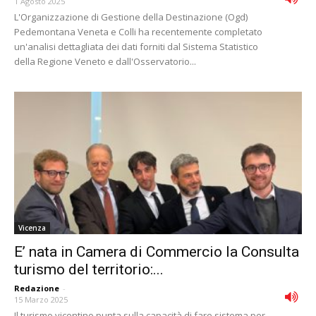
1 Agosto 2025
L'Organizzazione di Gestione della Destinazione (Ogd)
Pedemontana Veneta e Colli ha recentemente completato
un'analisi dettagliata dei dati forniti dal Sistema Statistico
della Regione Veneto e dall'Osservatorio...
Vicenza
E’ nata in Camera di Commercio la Consulta
turismo del territorio:...
Redazione
-
15 Marzo 2025
Il turismo vicentino punta sulla capacità di fare sistema per