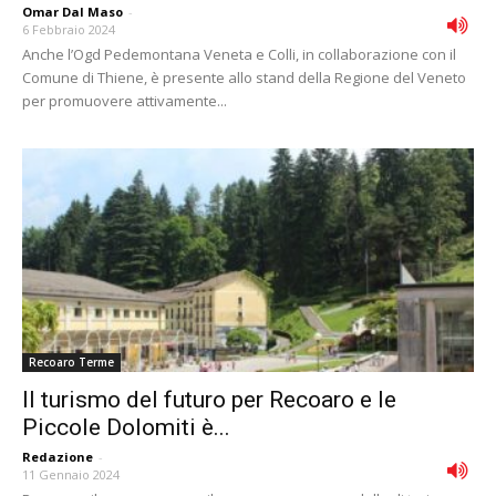
Omar Dal Maso
-
6 Febbraio 2024
Anche l’Ogd Pedemontana Veneta e Colli, in collaborazione con il
Comune di Thiene, è presente allo stand della Regione del Veneto
per promuovere attivamente...
Recoaro Terme
Il turismo del futuro per Recoaro e le
Piccole Dolomiti è...
Redazione
-
11 Gennaio 2024