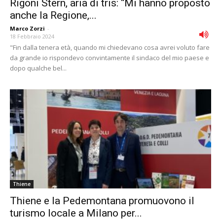
Rigoni Stern, aria di tris: “Mi hanno proposto
anche la Regione,...
Marco Zorzi
-
18 Febbraio 2024
"Fin dalla tenera età, quando mi chiedevano cosa avrei voluto fare
da grande io rispondevo convintamente il sindaco del mio paese e
dopo qualche bel...
Thiene
Thiene e la Pedemontana promuovono il
turismo locale a Milano per...