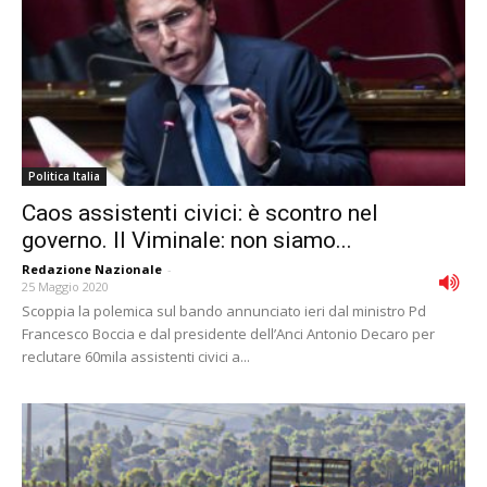
Politica Italia
Caos assistenti civici: è scontro nel
governo. Il Viminale: non siamo...
Redazione Nazionale
-
25 Maggio 2020
Scoppia la polemica sul bando annunciato ieri dal ministro Pd
Francesco Boccia e dal presidente dell’Anci Antonio Decaro per
reclutare 60mila assistenti civici a...