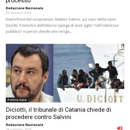
processo”
Redazione Nazionale
-
29 Gennaio 2019
Dietrofront del vicepremier, Matteo Salvini, sul caso della nave
Diciotti. Il ministro dell'Interno spiega di aver agito “nell'interesse
pubblico” e perciò chiede che venga...
Politica Italia
Diciotti, il tribunale di Catania chiede di
procedere contro Salvini
Redazione Nazionale
-
24 Gennaio 2019