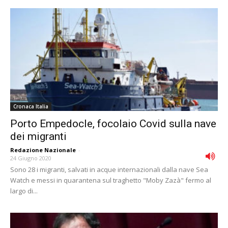
Cronaca Italia
Porto Empedocle, focolaio Covid sulla nave
dei migranti
Redazione Nazionale
-
24 Giugno 2020
Sono 28 i migranti, salvati in acque internazionali dalla nave Sea
Watch e messi in quarantena sul traghetto "Moby Zazà" fermo al
largo di...