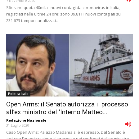
7 Novembre 2020
Sfiorano quota 40mila i nuovi contagi da coronavirus in Italia,
registrati nelle ultime 24 ore: sono 39.811 i nuovi contagiati su
231.673 tamponi analizzati....
Politica Italia
Open Arms: il Senato autorizza il processo
all’ex ministro dell’Interno Matteo...
Redazione Nazionale
-
31 Luglio 2020
Caso Open Arms: Palazzo Madama si è espresso. Dal Senato è
arrivata l’autorizzazione al processo nei confronti dell’ex ministro