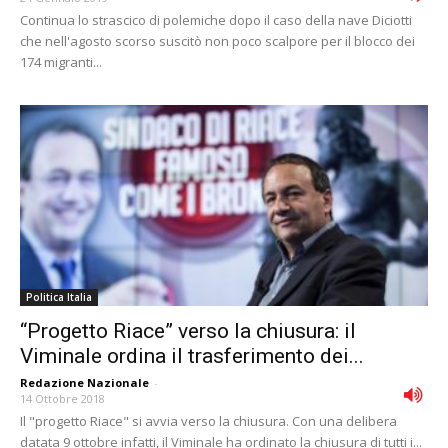
Continua lo strascico di polemiche dopo il caso della nave Diciotti
che nell'agosto scorso suscitò non poco scalpore per il blocco dei
174 migranti...
Politica Italia
“Progetto Riace” verso la chiusura: il
Viminale ordina il trasferimento dei...
Redazione Nazionale
-
14 Ottobre 2018
Il "progetto Riace" si avvia verso la chiusura. Con una delibera
datata 9 ottobre infatti, il Viminale ha ordinato la chiusura di tutti i...