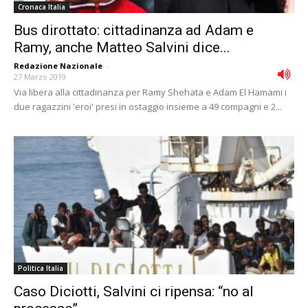
Cronaca Italia
Bus dirottato: cittadinanza ad Adam e
Ramy, anche Matteo Salvini dice...
Redazione Nazionale
-
27 Marzo 2019
Via libera alla cittadinanza per Ramy Shehata e Adam El Hamami i
due ragazzini 'eroi' presi in ostaggio insieme a 49 compagni e 2...
Politica Italia
Caso Diciotti, Salvini ci ripensa: “no al