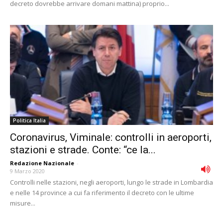
decreto dovrebbe arrivare domani mattina) proprio...
Politica Italia
Coronavirus, Viminale: controlli in aeroporti,
stazioni e strade. Conte: “ce la...
Redazione Nazionale
-
9 Marzo 2020
Controlli nelle stazioni, negli aeroporti, lungo le strade in Lombardia
e nelle 14 province a cui fa riferimento il decreto con le ultime
misure...