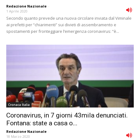
Redazione Nazionale
-
1 Aprile 2020
Secondo quanto prevede una nuova circolare inviata dal Viminale
ai prefetti per “chiarimenti” sui divieti di assembramento e
spostamenti per fronteggiare l’emergenza coronavirus: “è...
Cronaca Italia
Coronavirus, in 7 giorni 43mila denunciati.
Fontana: state a casa o...
Redazione Nazionale
-
18 Marzo 2020