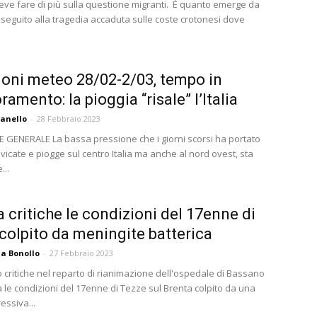
eve fare di più sulla questione migranti. È quanto emerge da
n seguito alla tragedia accaduta sulle coste crotonesi dove
ioni meteo 28/02-2/03, tempo in
amento: la pioggia “risale” l’Italia
anello
-
28 Febbraio 2023
 GENERALE La bassa pressione che i giorni scorsi ha portato
icate e piogge sul centro Italia ma anche al nord ovest, sta
...
 critiche le condizioni del 17enne di
colpito da meningite batterica
a Bonollo
-
27 Febbraio 2023
critiche nel reparto di rianimazione dell'ospedale di Bassano
 le condizioni del 17enne di Tezze sul Brenta colpito da una
essiva...