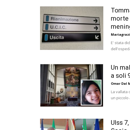
Tommas
morte 
mening
Mariagrazi
E' stata di
dell'ospeda
Un mal
a soli 
Omar Dal 
La vallata 
un piccolo 
Ulss 7