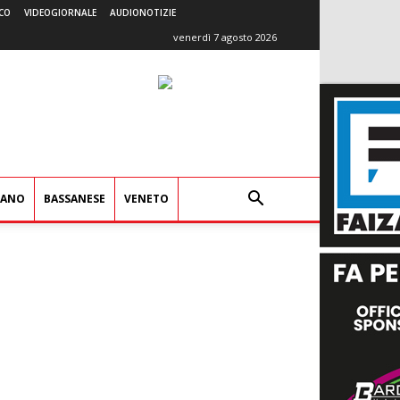
CO
VIDEOGIORNALE
AUDIONOTIZIE
venerdì 7 agosto 2026
IANO
BASSANESE
VENETO