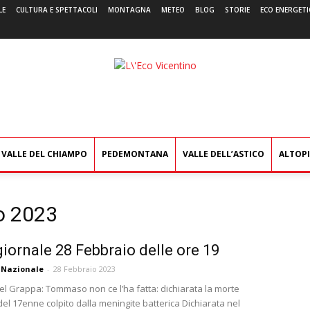
LE
CULTURA E SPETTACOLI
MONTAGNA
METEO
BLOG
STORIE
ECO ENERGETI
L'Eco
Vicentino
VALLE DEL CHIAMPO
PEDEMONTANA
VALLE DELL’ASTICO
ALTOP
io 2023
iornale 28 Febbraio delle ore 19
 Nazionale
-
28 Febbraio 2023
l Grappa: Tommaso non ce l’ha fatta: dichiarata la morte
el 17enne colpito dalla meningite batterica Dichiarata nel