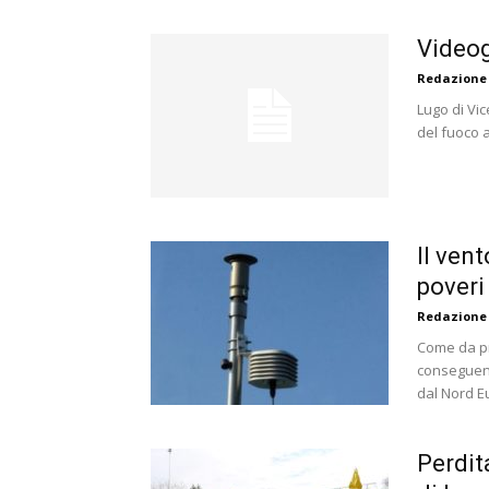
Videog
Redazione
Lugo di Vice
del fuoco al
Il ven
poveri 
Redazione
Come da pr
conseguent
dal Nord E
Perdita