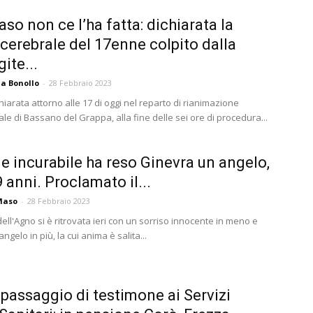
o non ce l’ha fatta: dichiarata la
cerebrale del 17enne colpito dalla
ite...
a Bonollo
-
28 Febbraio 2023
chiarata attorno alle 17 di oggi nel reparto di rianimazione
le di Bassano del Grappa, alla fine delle sei ore di procedura...
e incurabile ha reso Ginevra un angelo,
9 anni. Proclamato il...
Maso
-
28 Febbraio 2023
dell'Agno si è ritrovata ieri con un sorriso innocente in meno e
angelo in più, la cui anima è salita...
, passaggio di testimone ai Servizi