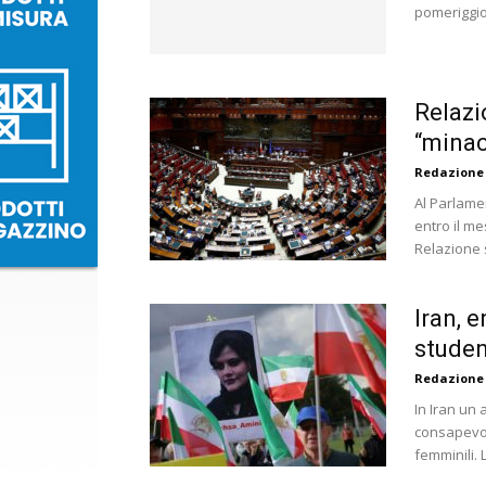
pomeriggio 
Relazi
“minac
Redazione
Al Parlamen
entro il me
Relazione s
Iran, 
studen
Redazione
In Iran un
consapevol
femminili. L