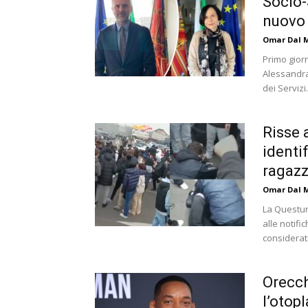
Socio-
nuovo 
Omar Dal 
Primo gior
Alessandra
dei Servizi.
Risse 
identi
ragaz
Omar Dal 
La Questura
alle notifi
considerati 
Orecch
l’otopl