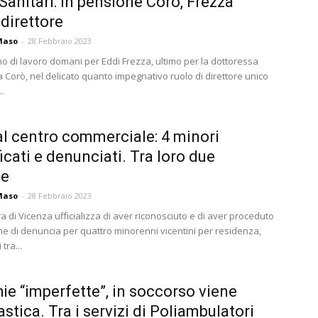
Sanitari: in pensione Corò, Frezza
direttore
Maso
-
28 Febbraio 2023
no di lavoro domani per Eddi Frezza, ultimo per la dottoressa
 Corò, nel delicato quanto impegnativo ruolo di direttore unico
..
al centro commerciale: 4 minori
ficati e denunciati. Tra loro due
ze
Maso
-
28 Febbraio 2023
 di Vicenza ufficializza di aver riconosciuto e di aver proceduto
che di denuncia per quattro minorenni vicentini per residenza,
tra...
ie “imperfette”, in soccorso viene
astica. Tra i servizi di Poliambulatori