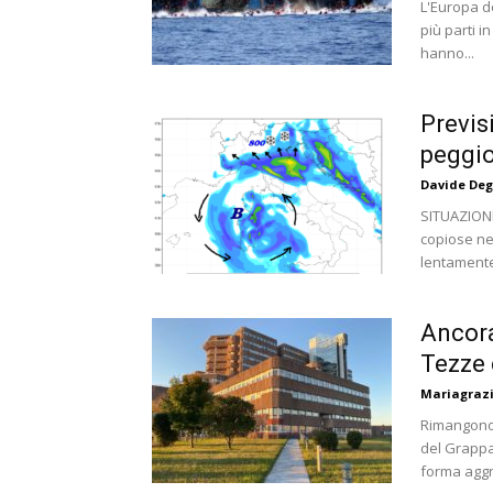
L'Europa d
più parti i
hanno...
Previs
peggior
Davide Deg
SITUAZIONE
copiose nev
lentamente
Ancora
Tezze 
Mariagrazi
Rimangono 
del Grappa
forma aggr