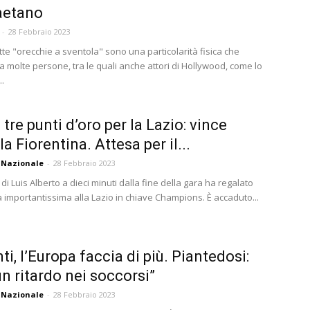
aetano
-
28 Febbraio 2023
te "orecchie a sventola" sono una particolarità fisica che
a molte persone, tra le quali anche attori di Hollywood, come lo
..
 tre punti d’oro per la Lazio: vince
a Fiorentina. Attesa per il...
 Nazionale
-
28 Febbraio 2023
i Luis Alberto a dieci minuti dalla fine della gara ha regalato
a importantissima alla Lazio in chiave Champions. È accaduto...
ti, l’Europa faccia di più. Piantedosi:
n ritardo nei soccorsi”
 Nazionale
-
28 Febbraio 2023