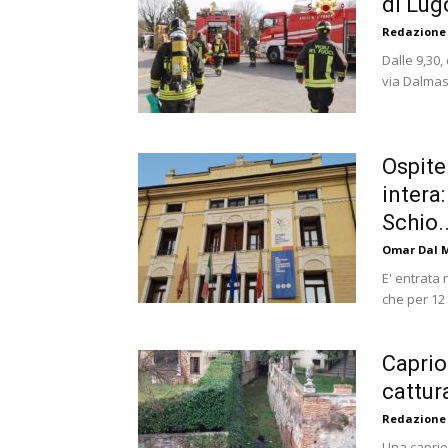
di Lugo
Redazione
Dalle 9,30,
via Dalmast
Ospite
intera
Schio..
Omar Dal 
E' entrata 
che per 12 
Caprio
cattur
Redazione
Una caprio