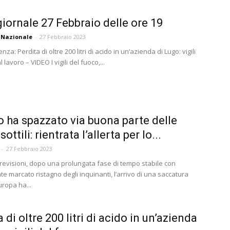
iornale 27 Febbraio delle ore 19
 Nazionale
-
27 Febbraio 2023
nza: Perdita di oltre 200 litri di acido in un’azienda di Lugo: vigili
 lavoro – VIDEO I vigili del fuoco,...
to ha spazzato via buona parte delle
sottili: rientrata l’allerta per lo...
-
27 Febbraio 2023
evisioni, dopo una prolungata fase di tempo stabile con
e marcato ristagno degli inquinanti, l’arrivo di una saccatura
uropa ha...
 di oltre 200 litri di acido in un’azienda