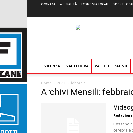
CRONACA
ATTUALITÀ
ECONOMIA LOCALE
SPORT LOCA
VICENZA
VAL LEOGRA
VALLE DELL’AGNO
Home
2023
febbraio
Archivi Mensili: febbra
Videog
Redazione
Bassano de
cerebrale d