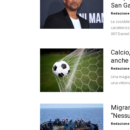
San G
Redazione
Le cosiddet
caratterizz
007 Daniel.
Calcio,
anche l
Redazione
Una magia d
una vittori
Migran
“Nessu
Redazione