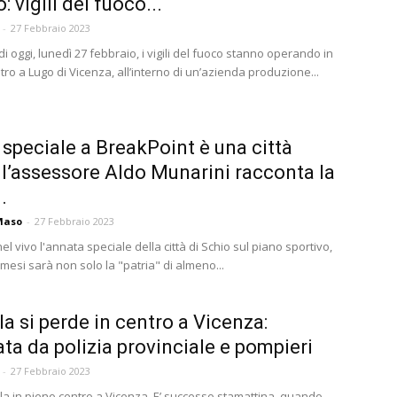
: vigili del fuoco...
-
27 Febbraio 2023
 di oggi, lunedì 27 febbraio, i vigili del fuoco stanno operando in
ro a Lugo di Vicenza, all’interno di un’azienda produzione...
 speciale a BreakPoint è una città
: l’assessore Aldo Munarini racconta la
.
Maso
-
27 Febbraio 2023
nel vivo l'annata speciale della città di Schio sul piano sportivo,
mesi sarà non solo la "patria" di almeno...
la si perde in centro a Vicenza:
ata da polizia provinciale e pompieri
-
27 Febbraio 2023
la in pieno centro a Vicenza. E’ successo stamattina, quando