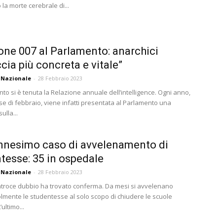
la morte cerebrale di...
one 007 al Parlamento: anarchici
cia più concreta e vitale”
 Nazionale
-
28 Febbraio 2023
to si è tenuta la Relazione annuale dell’intelligence. Ogni anno,
se di febbraio, viene infatti presentata al Parlamento una
ulla...
ennesimo caso di avvelenamento di
tesse: 35 in ospedale
 Nazionale
-
28 Febbraio 2023
 atroce dubbio ha trovato conferma. Da mesi si avvelenano
mente le studentesse al solo scopo di chiudere le scuole
’ultimo...