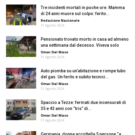
Tre incidenti mortali in poche ore. Mamma
di 24 anni muore sul colpo: ferito...
Redazione Nazionale
-
31 Agosto 2024
Pensionato trovato morto in casa ad almeno
una settimana dal decesso. Viveva solo
Omar Dal Maso
-
31 Agosto 2024
Auto piomba su un’abitazione e rompe tubo
del gas. Un ferito e subito tecnici...
Omar Dal Maso
-
31 Agosto 2024
Spaccio a Tezze: fermati due incensurati di
35 e 43 anni con “tris” di...
Omar Dal Maso
-
31 Agosto 2024
Germania, donna accoltella 5 persone “a