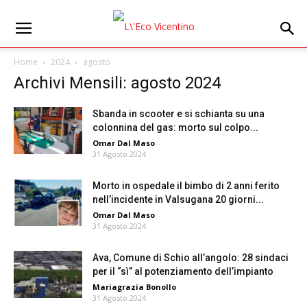
Home
2024
agosto
Archivi Mensili: agosto 2024
Sbanda in scooter e si schianta su una
colonnina del gas: morto sul colpo...
Omar Dal Maso
-
31 Agosto 2024
Morto in ospedale il bimbo di 2 anni ferito
nell’incidente in Valsugana 20 giorni...
Omar Dal Maso
-
31 Agosto 2024
Ava, Comune di Schio all’angolo: 28 sindaci
per il “sì” al potenziamento dell’impianto
Mariagrazia Bonollo
-
31 Agosto 2024