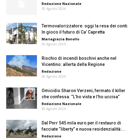
Redazione Nazionale
-
30 Agosto 2024
Termovalorizzatore: oggi la resa dei conti.
In gioco il futuro di Ca’ Capretta
Mariagrazia Bonollo
-
30 Agosto 2024
Rischio di incendi boschivi anche nel
Vicentino: allerta della Regione
Redazione
-
30 Agosto 2024
Omicidio Sharon Verzeni, fermato il killer
che confessa: “L’ho vista e l’ho uccisa”
Redazione Nazionale
-
30 Agosto 2024
Dal Pnrr 545 mila euro per il restauro di
facciate “liberty” e nuova residenzialità:...
Redazione
-