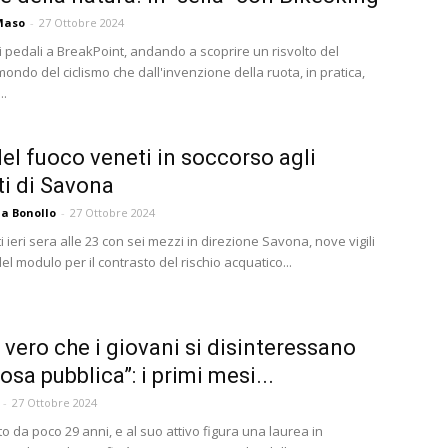
Maso
-
27 Ottobre 2024
i pedali a BreakPoint, andando a scoprire un risvolto del
ondo del ciclismo che dall'invenzione della ruota, in pratica,
..
 del fuoco veneti in soccorso agli
ti di Savona
a Bonollo
-
27 Ottobre 2024
i ieri sera alle 23 con sei mezzi in direzione Savona, nove vigili
el modulo per il contrasto del rischio acquatico...
 vero che i giovani si disinteressano
osa pubblica”: i primi mesi...
-
27 Ottobre 2024
 da poco 29 anni, e al suo attivo figura una laurea in