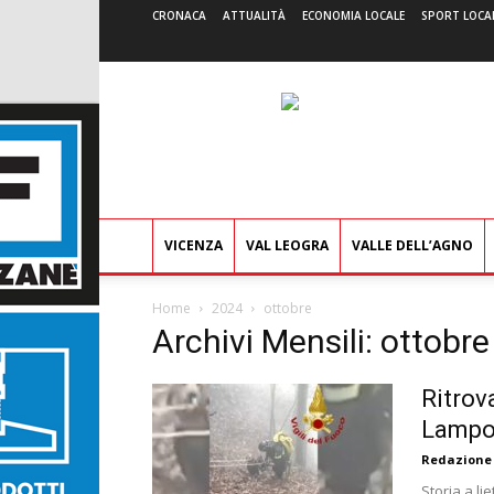
CRONACA
ATTUALITÀ
ECONOMIA LOCALE
SPORT LOCA
VICENZA
VAL LEOGRA
VALLE DELL’AGNO
Home
2024
ottobre
Archivi Mensili: ottobr
Ritrov
Lampo è
Redazione
Storia a li