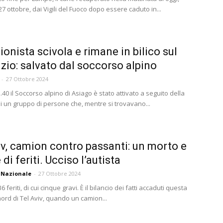
 ottobre, dai Vigili del Fuoco dopo essere caduto in...
ionista scivola e rimane in bilico sul
izio: salvato dal soccorso alpino
-
27 Ottobre 2024
.40 il Soccorso alpino di Asiago è stato attivato a seguito della
i un gruppo di persone che, mentre si trovavano...
iv, camion contro passanti: un morto e
di feriti. Ucciso l’autista
 Nazionale
-
27 Ottobre 2024
 feriti, di cui cinque gravi. È il bilancio dei fatti accaduti questa
ord di Tel Aviv, quando un camion...