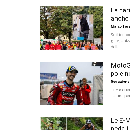
La car
anche 
Marco Zorz
Se il tempo
gli organiz
della...
MotoGP
pole n
Redazione
Due o quatt
Da una part
Le E-M
pedali