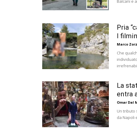
Balcani e a
Pria “
I filmi
Marco Zorz
Che qualch
individuat
irrefrenabi
La sta
entra 
Omar Dal 
Un tributo 
da Napoli 