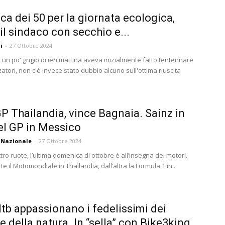
ica dei 50 per la giornata ecologica,
il sindaco con secchio e...
i
-
27 Ottobre 2024
 un po' grigio di ieri mattina aveva inizialmente fatto tentennare
zatori, non c'è invece stato dubbio alcuno sull'ottima riuscita
 Thailandia, vince Bagnaia. Sainz in
el GP in Messico
 Nazionale
-
27 Ottobre 2024
ro ruote, l’ultima domenica di ottobre è all’insegna dei motori.
e il Motomondiale in Thailandia, dall’altra la Formula 1 in...
tb appassionano i fedelissimi dei
 e della natura. In “sella” con Bike3king