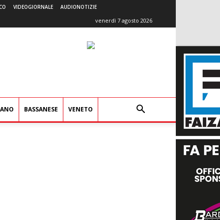
CO
VIDEOGIORNALE
AUDIONOTIZIE
venerdì 7 agosto 2026
IANO
BASSANESE
VENETO