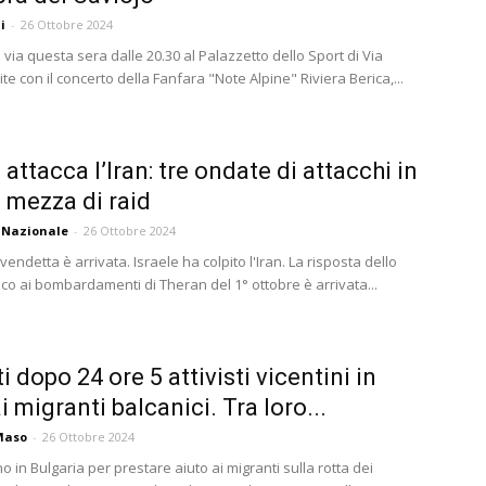
i
-
26 Ottobre 2024
 via questa sera dalle 20.30 al Palazzetto dello Sport di Via
te con il concerto della Fanfara "Note Alpine" Riviera Berica,...
 attacca l’Iran: tre ondate di attacchi in
e mezza di raid
 Nazionale
-
26 Ottobre 2024
a vendetta è arrivata. Israele ha colpito l'Iran. La risposta dello
ico ai bombardamenti di Theran del 1° ottobre è arrivata...
i dopo 24 ore 5 attivisti vicentini in
i migranti balcanici. Tra loro...
Maso
-
26 Ottobre 2024
o in Bulgaria per prestare aiuto ai migranti sulla rotta dei