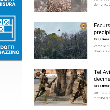
domenica 27
Escurs
precip
Redazione
Verso le 15
chiamata d
Tel Av
decine 
Redazione
Un morto, 36
mattina a n