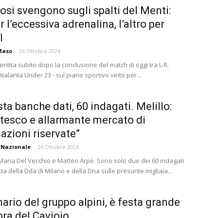
fosi svengono sugli spalti del Menti:
 l’eccessiva adrenalina, l’altro per
l
Maso
-
26 Ottobre 2024
entita subito dopo la conclusione del match di oggi tra L.R.
talanta Under 23 - sul piano sportivo vinto per...
sta banche dati, 60 indagati. Melillo:
tesco e allarmante mercato di
azioni riservate”
 Nazionale
-
26 Ottobre 2024
aria Del Vecchio e Matteo Arpe. Sono solo due dei 60 indagati
sta della Dda di Milano e della Dna sulle presunte migliaia...
ario del gruppo alpini, è festa grande
bra del Caviojo