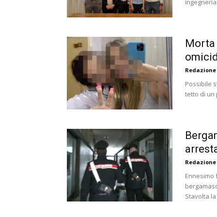
ingegneria.
Morta 
omicid
Redazione
Possibile s
tetto di un
Bergam
arrest
Redazione
Ennesimo f
bergamasca,
Stavolta la