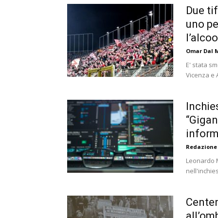
Due ti
uno per
l’alcoo
Omar Dal 
E' stata sm
Vicenza e A
Inchie
“Gigan
inform
Redazione
Leonardo M
nell'inchie
Centen
all’om