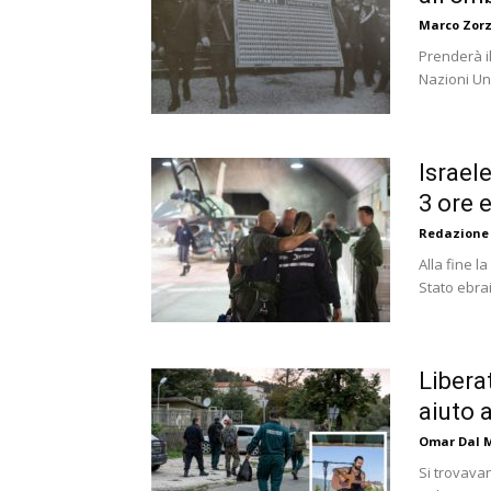
Marco Zorz
Prenderà il
Nazioni Uni
Israele
3 ore 
Redazione
Alla fine l
Stato ebra
Liberat
aiuto a
Omar Dal 
Si trovavan