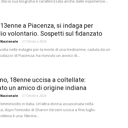
 Ma la sua biografia è caratterizzata anche dalle esperienze...
13enne a Piacenza, si indaga per
io volontario. Sospetti sul fidanzato
 Nazionale
-
27 Ottobre 2024
volta nelle indagini per la morte di una tredicenne, caduta da un
 palazzo di Piacenza: ha ricevuto un avviso di...
o, 18enne uccisa a coltellate:
ato un amico di origine indiana
 Nazionale
-
27 Ottobre 2024
emminicidio in Italia. Un’altra donna assassinata nella
 dopo l’omicidio di Sharon Verzeni uccisa a fine luglio.
 vittima è una 18enne...