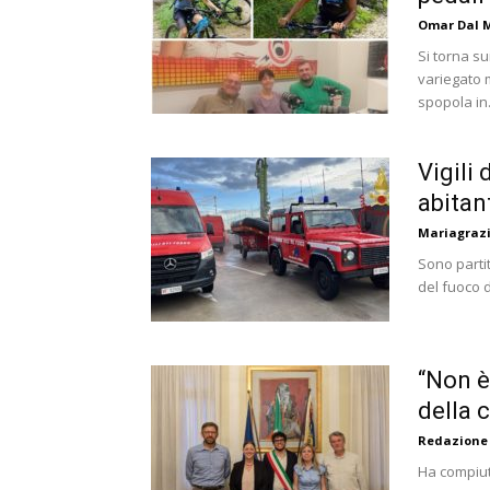
Omar Dal 
Si torna su
variegato m
spopola in.
Vigili
abitan
Mariagrazi
Sono partit
del fuoco d
“Non è
della c
Redazione
Ha compiuto