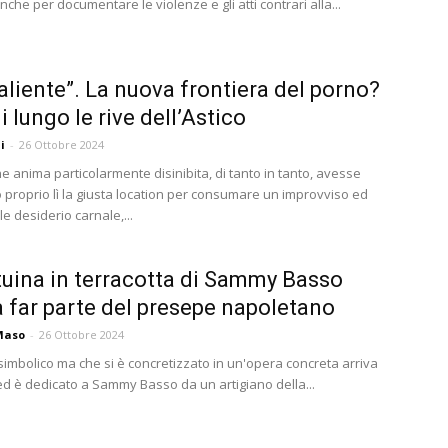
nche per documentare le violenze e gli atti contrari alla...
caliente”. La nuova frontiera del porno?
ni lungo le rive dell’Astico
i
-
26 Ottobre 2024
e anima particolarmente disinibita, di tanto in tanto, avesse
o proprio lì la giusta location per consumare un improvviso ed
le desiderio carnale,...
tuina in terracotta di Sammy Basso
a far parte del presepe napoletano
Maso
-
26 Ottobre 2024
simbolico ma che si è concretizzato in un'opera concreta arriva
ed è dedicato a Sammy Basso da un artigiano della...