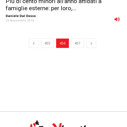
Più di cento minori all’anno affidati a
famiglie esterne: per loro,...
Daniele Dal Dosso
-
23 Novembre 2016
455
456
457