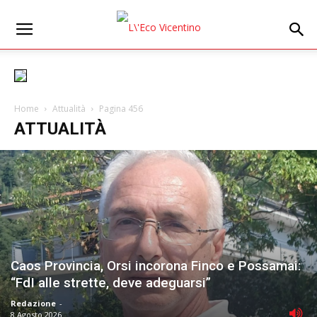
Home
Attualità
Pagina 456
ATTUALITÀ
Caos Provincia, Orsi incorona Finco e Possamai:
“FdI alle strette, deve adeguarsi”
Redazione
-
8 Agosto 2026