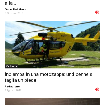
alla...
Omar Dal Maso
-
3 Ottobre 2018
Val Liona
Inciampa in una motozappa: undicenne si
taglia un piede
Redazione
-
9 Agosto 2018