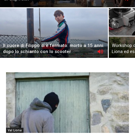
Il cuore di Filippo si è fermato: morto a 15 anni
Workshop di 
dopo lo schianto con lo scooter
Liona ed es
Val Liona