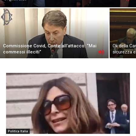
Commissione Covid, Conte all’attacco: “Mai
Ok della Cam
commessi illeciti”
sicurezza e
Politica Italia