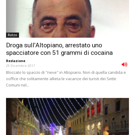
Rotzo
Droga sull’Altopiano, arrestato uno
spacciatore con 51 grammi di cocaina
Redazione
-
29 Dicembre 2017
Bloccato lo spaccio di "neve" in Altopiano. Non di quella candida e
soffice che solitamente allieta le vacanze dei turisti dei Sette
Comuni nel...