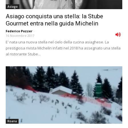
Asiago
Asiago conquista una stella: la Stube
Gourmet entra nella guida Michelin
Federico Pozzer
-
16 Novembre 2017
E' nata una nuova stella nel cielo della cucina asiaghese. La
prestigiosa rivista Michelin infatti nel 2018 ha assegnato una stella
al ristorante Stube...
Roana