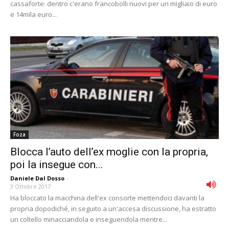
cassaforte: dentro c'erano francobolli nuovi per un migliaio di euro
e 14mila euro...
Foza
Blocca l’auto dell’ex moglie con la propria,
poi la insegue con...
Daniele Dal Dosso
-
3 Ottobre 2017
Ha bloccato la macchina dell'ex consorte mettendoci davanti la
propria dopodiché, in seguito a un'accesa discussione, ha estratto
un coltello minacciandola e inseguendola mentre...