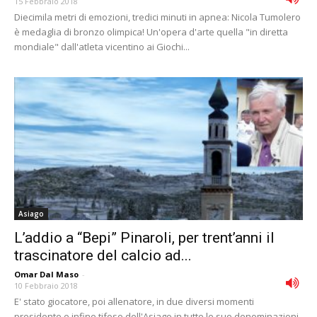
15 Febbraio 2018
Diecimila metri di emozioni, tredici minuti in apnea: Nicola Tumolero
è medaglia di bronzo olimpica! Un'opera d'arte quella "in diretta
mondiale" dall'atleta vicentino ai Giochi...
Asiago
L’addio a “Bepi” Pinaroli, per trent’anni il
trascinatore del calcio ad...
Omar Dal Maso
-
10 Febbraio 2018
E' stato giocatore, poi allenatore, in due diversi momenti
presidente e infine tifoso dell'Asiago in tutte le sue denominazioni