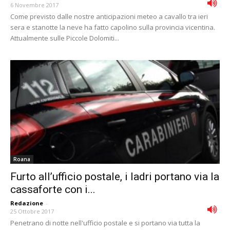
6 Novembre 2017
Come previsto dalle nostre anticipazioni meteo a cavallo tra ieri
sera e stanotte la neve ha fatto capolino sulla provincia vicentina.
Attualmente sulle Piccole Dolomiti...
Roana
Furto all’ufficio postale, i ladri portano via la
cassaforte con i...
Redazione
-
25 Ottobre 2017
Penetrano di notte nell'ufficio postale e si portano via tutta la