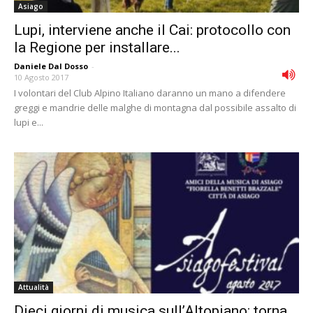
Asiago
Lupi, interviene anche il Cai: protocollo con
la Regione per installare...
Daniele Dal Dosso
-
10 Agosto 2017
I volontari del Club Alpino Italiano daranno un mano a difendere
greggi e mandrie delle malghe di montagna dal possibile assalto di
lupi e...
Attualità
Dieci giorni di musica sull’Altopiano: torna