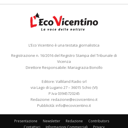
L’Eco Vicentino è una testata giornalistica
Registrazione n. 16/2016 del Registro Stampa del Tribunale di
Vicenza
Direttore Responsabile: Mariagrazia Bonollo
Editore: Valliland Radio srl
via Lago di Lugano 27 – 36015 Schio (VI)
P.Iva 03945720245
Redazione:
redazione@ecovicentino.it
Pubblicità:
info@ecovicentino.it
Presentazione
Newsletter
Redazione
Contributors
Contattaci
Informazioni Commerciali
Privacy