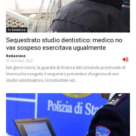
In Evidenza
Sequestrato studio dentistico: medico no
vax sospeso esercitava ugualmente
Redazione
-
31 Gennaio 2022
Nei giorni scorsi, la guardia di finanza del comando provinciale di
Vicenza ha eseguito il sequestro preventivo d’urgenza di uno
studio odontoiatrico, riconducibile ad...