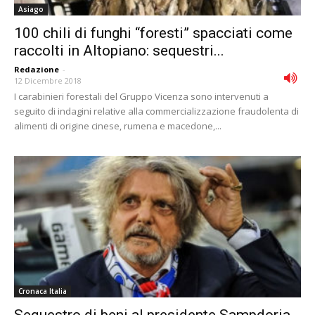
Asiago
100 chili di funghi “foresti” spacciati come
raccolti in Altopiano: sequestri...
Redazione
-
12 Dicembre 2018
I carabinieri forestali del Gruppo Vicenza sono intervenuti a
seguito di indagini relative alla commercializzazione fraudolenta di
alimenti di origine cinese, rumena e macedone,...
Cronaca Italia