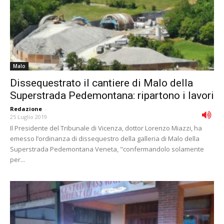
Malo
Dissequestrato il cantiere di Malo della
Superstrada Pedemontana: ripartono i lavori
Redazione
-
25 Luglio 2019
Il Presidente del Tribunale di Vicenza, dottor Lorenzo Miazzi, ha
emesso l’ordinanza di dissequestro della galleria di Malo della
Superstrada Pedemontana Veneta, "confermandolo solamente
per...