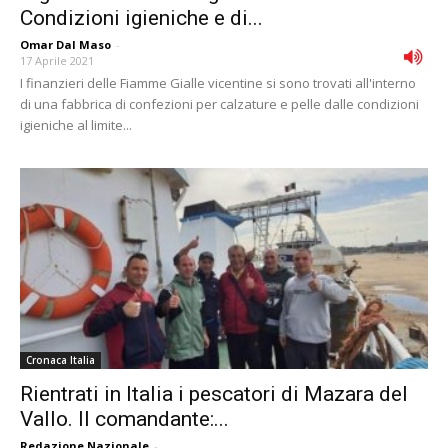
Condizioni igieniche e di...
Omar Dal Maso
-
17 Aprile 2021
I finanzieri delle Fiamme Gialle vicentine si sono trovati all'interno
di una fabbrica di confezioni per calzature e pelle dalle condizioni
igieniche al limite...
Cronaca Italia
Rientrati in Italia i pescatori di Mazara del
Vallo. Il comandante:...
Redazione Nazionale
-