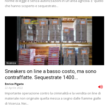
norme di legge e senza autorizzazioni in un'area agricola. E' quello
che hanno scoperto e sequestrato...
Vicenza
Sneakers on line a basso costo, ma sono
contraffatte. Sequestrate 1400...
Enrico Pigato
-
22 Aprile 2022
Importante operazione contro la criminalità e la vendita on line di
materiale non originale quella messa a segno dalle fiamme gialle
di Vicenza. Nei...