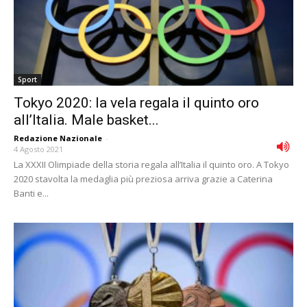
Sport
Tokyo 2020: la vela regala il quinto oro
all’Italia. Male basket...
Redazione Nazionale
-
4 Agosto 2021
La XXXII Olimpiade della storia regala all’Italia il quinto oro. A Tokyo
2020 stavolta la medaglia più preziosa arriva grazie a Caterina
Banti e...