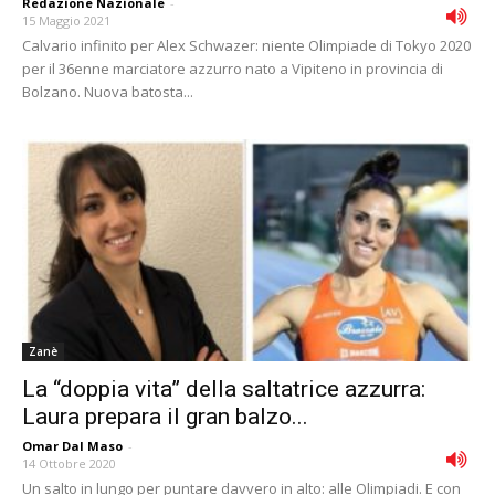
Redazione Nazionale
-
15 Maggio 2021
Calvario infinito per Alex Schwazer: niente Olimpiade di Tokyo 2020
per il 36enne marciatore azzurro nato a Vipiteno in provincia di
Bolzano. Nuova batosta...
Zanè
La “doppia vita” della saltatrice azzurra:
Laura prepara il gran balzo...
Omar Dal Maso
-
14 Ottobre 2020
Un salto in lungo per puntare davvero in alto: alle Olimpiadi. E con