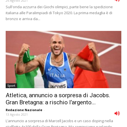
26 Agosto 2021
Sull'onda azzurra dei Giochi olimpici, parte bene la spedizione
italiana alle Paralimpiadi di Tokyo 2020. La prima medaglia è di
bronzo e arriva da...
Sport
Atletica, annuncio a sorpresa di Jacobs.
Gran Bretagna: a rischio l’argento...
Redazione Nazionale
-
13 Agosto 2021
L’annuncio a sorpresa di Marcell Jacobs e un caso doping nella
staffetta 4×100 della Gran Bretagna. Ma cominciamo parlando