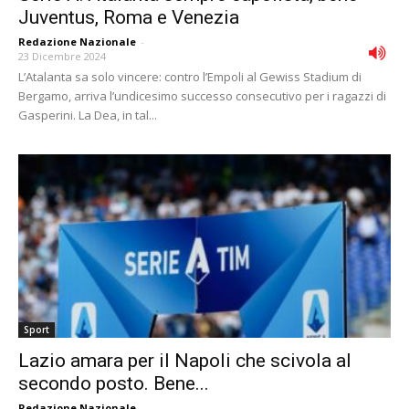
Juventus, Roma e Venezia
Redazione Nazionale
-
23 Dicembre 2024
L’Atalanta sa solo vincere: contro l’Empoli al Gewiss Stadium di
Bergamo, arriva l’undicesimo successo consecutivo per i ragazzi di
Gasperini. La Dea, in tal...
Sport
Lazio amara per il Napoli che scivola al
secondo posto. Bene...
Redazione Nazionale
-