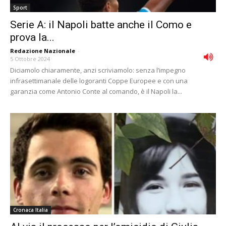
Sport
Serie A: il Napoli batte anche il Como e
prova la...
Redazione Nazionale
-
5 Ottobre 2024
Diciamolo chiaramente, anzi scriviamolo: senza l’impegno
infrasettimanale delle logoranti Coppe Europee e con una
garanzia come Antonio Conte al comando, è il Napoli la...
Cronaca Italia