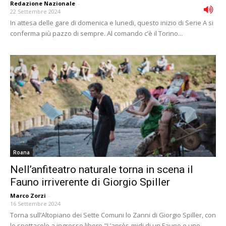
Redazione Nazionale
-
22 Settembre 2024
In attesa delle gare di domenica e lunedi, questo inizio di Serie A si
conferma più pazzo di sempre. Al comando c’è il Torino...
Roana
Nell’anfiteatro naturale torna in scena il
Fauno irriverente di Giorgio Spiller
Marco Zorzi
-
16 Settembre 2024
Torna sull’Altopiano dei Sette Comuni lo Zanni di Giorgio Spiller, con
lo spettacolo a ingresso libero "L’après-midi di un Fauno e uno