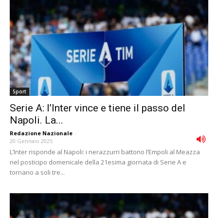
Sport
Serie A: l’Inter vince e tiene il passo del
Napoli. La...
Redazione Nazionale
-
20 Gennaio 2025
L’Inter risponde al Napoli: i nerazzurri battono l’Empoli al Meazza
nel posticipo domenicale della 21esima giornata di Serie A e
tornano a soli tre...