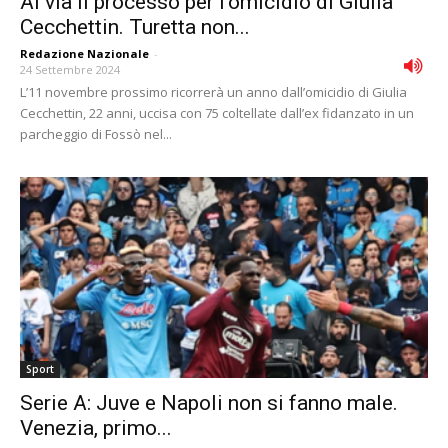
Al via il processo per l’omicidio di Giulia
Cecchettin. Turetta non...
Redazione Nazionale
-
24 Settembre 2024
L’11 novembre prossimo ricorrerà un anno dall’omicidio di Giulia
Cecchettin, 22 anni, uccisa con 75 coltellate dall’ex fidanzato in un
parcheggio di Fossò nel...
Sport
Serie A: Juve e Napoli non si fanno male.
Venezia, primo...