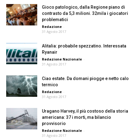
Gioco patologico, dalla Regione piano di
contrasto da 5,3 milioni. 32mila i giocatori
problematici
Redazione
-
31 Agosto 2017
Alitalia: probabile spezzatino. Interessata
Ryanair
Redazione Nazionale
-
31 Agosto 2017
Ciao estate. Da domani piogge e netto calo
termico
Redazione
-
31 Agosto 2017
Uragano Harvey, il più costoso della storia
americana: 37 i morti, ma bilancio
provvisorio
Redazione Nazionale
-
31 Agosto 2017