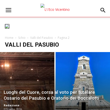
Home
Schio
Valli del Pasubio
Pagina 2
VALLI DEL PASUBIO
Luoghi del Cuore, corsa al voto per tutelare
Ossario del Pasubio e Oratorio dei Boccalotti
Redazione
-
27 Luglio 2026