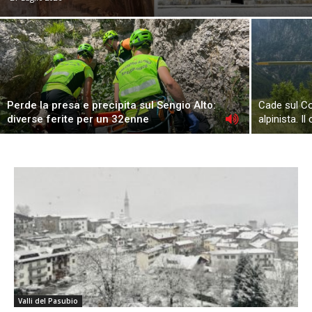
Perde la presa e precipita sul Sengio Alto:
Cade sul Co
diverse ferite per un 32enne
alpinista. 
Valli del Pasubio