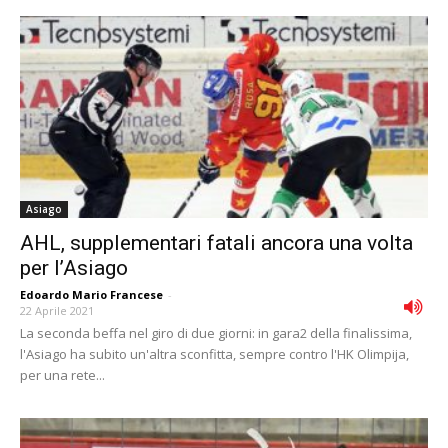
Asiago
AHL, supplementari fatali ancora una volta
per l’Asiago
Edoardo Mario Francese
-
22 Aprile 2021
La seconda beffa nel giro di due giorni: in gara2 della finalissima,
l'Asiago ha subito un'altra sconfitta, sempre contro l'HK Olimpija,
per una rete...