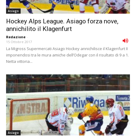
Asiago
Hockey Alps League. Asiago forza nove,
annichilito il Klagenfurt
Redazione
-
15 Ottobre 2017
La Migross Supermercati Asiago Hockey annichilisce il Klagenfurt II
imponendosi tra le mura amiche dell’Odegar con il risultato di 9 a 1.
Netta vittoria...
Asiago