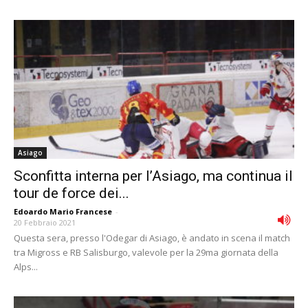
Asiago
Sconfitta interna per l’Asiago, ma continua il
tour de force dei...
Edoardo Mario Francese
-
20 Febbraio 2021
Questa sera, presso l'Odegar di Asiago, è andato in scena il match
tra Migross e RB Salisburgo, valevole per la 29ma giornata della
Alps...