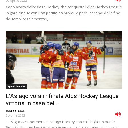
20 Aprile 2022
Capolavoro dell'Asiago Hockey che conquista l'Alps Hockey League
in gara cinque con una partita da brividi. A pochi secondi dalla fine
dei tempi regolamentari,...
Sport locale
L’Asiago vola in finale Alps Hockey League:
vittoria in casa del...
Redazione
-
3 Aprile 2022
La Migross Supermercati Asiago Hockey stacca il biglietto per le
finali di Alps Hockey League vincendo 2 a 3 all’overtime in Gara 4