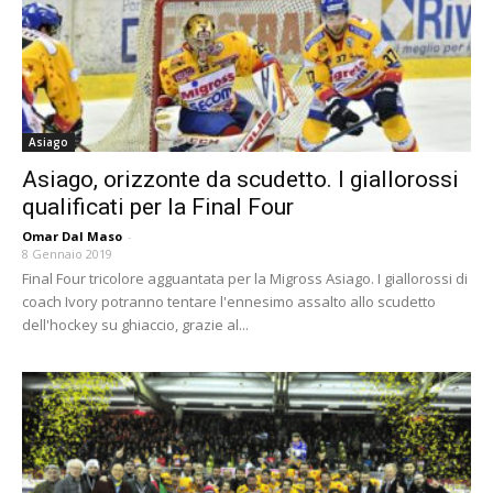
Asiago
Asiago, orizzonte da scudetto. I giallorossi
qualificati per la Final Four
Omar Dal Maso
-
8 Gennaio 2019
Final Four tricolore agguantata per la Migross Asiago. I giallorossi di
coach Ivory potranno tentare l'ennesimo assalto allo scudetto
dell'hockey su ghiaccio, grazie al...