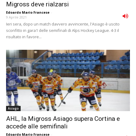
Migross deve rialzarsi
Edoardo Mario Francese
-
9 Aprile 2021
Ieri sera, dopo un match davvero avvincente, l'Asiago è uscito
sconfitto in gara1 delle semifinali di Alps Hockey League. 4-3 il
risultato in favore...
Asiago
AHL, la Migross Asiago supera Cortina e
accede alle semifinali
Edoardo Mario Francese
-