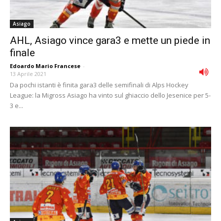
Asiago
AHL, Asiago vince gara3 e mette un piede in
finale
Edoardo Mario Francese
-
13 Aprile 2021
Da pochi istanti è finita gara3 delle semifinali di Alps Hockey
League: la Migross Asiago ha vinto sul ghiaccio dello Jesenice per 5-
3 e...