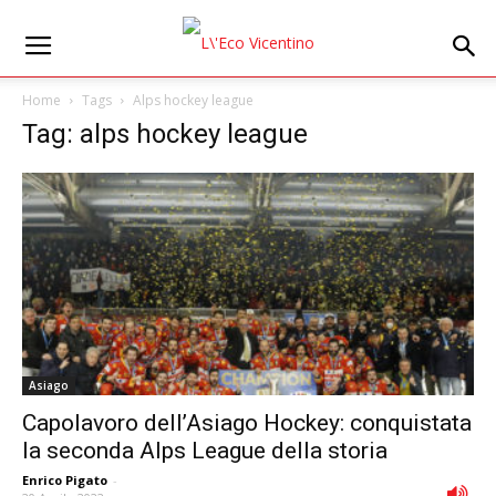
Home
Tags
Alps hockey league
Tag: alps hockey league
Asiago
Capolavoro dell’Asiago Hockey: conquistata
la seconda Alps League della storia
Enrico Pigato
-