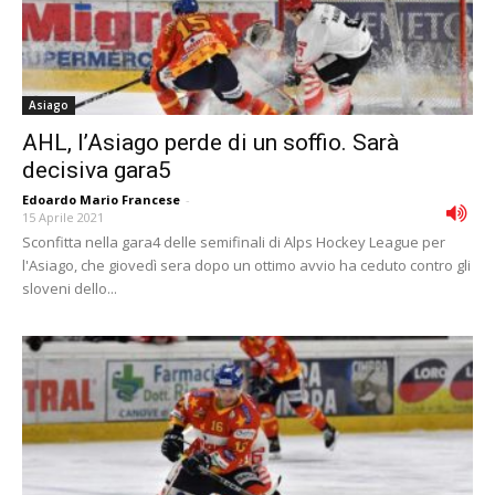
Asiago
AHL, l’Asiago perde di un soffio. Sarà
decisiva gara5
Edoardo Mario Francese
-
15 Aprile 2021
Sconfitta nella gara4 delle semifinali di Alps Hockey League per
l'Asiago, che giovedì sera dopo un ottimo avvio ha ceduto contro gli
sloveni dello...