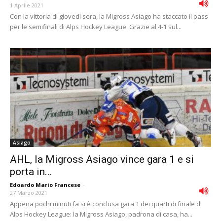
1 Aprile 2021
Con la vittoria di giovedì sera, la Migross Asiago ha staccato il pass
per le semifinali di Alps Hockey League. Grazie al 4-1 sul...
Asiago
AHL, la Migross Asiago vince gara 1 e si
porta in...
Edoardo Mario Francese
-
27 Marzo 2021
Appena pochi minuti fa si è conclusa gara 1 dei quarti di finale di
Alps Hockey League: la Migross Asiago, padrona di casa, ha...