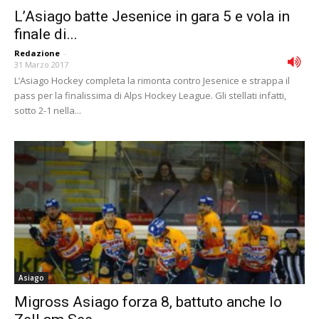
L’Asiago batte Jesenice in gara 5 e vola in
finale di...
Redazione
-
31 Marzo 2017
L’Asiago Hockey completa la rimonta contro Jesenice e strappa il
pass per la finalissima di Alps Hockey League. Gli stellati infatti,
sotto 2-1 nella...
Asiago
Migross Asiago forza 8, battuto anche lo