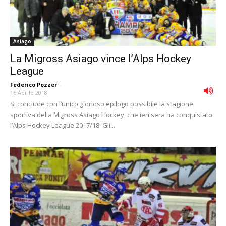
Asiago
La Migross Asiago vince l’Alps Hockey
League
Federico Pozzer
-
16 Aprile 2018
Si conclude con l’unico glorioso epilogo possibile la stagione
sportiva della Migross Asiago Hockey, che ieri sera ha conquistato
l’Alps Hockey League 2017/18. Gli...