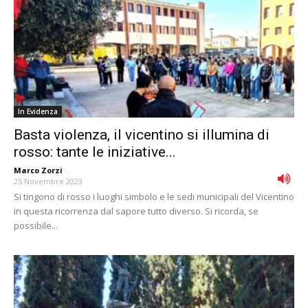
In Evidenza
Basta violenza, il vicentino si illumina di
rosso: tante le iniziative...
Marco Zorzi
-
25 Novembre 2023
Si tingono di rosso i luoghi simbolo e le sedi municipali del Vicentino
in questa ricorrenza dal sapore tutto diverso. Si ricorda, se
possibile...