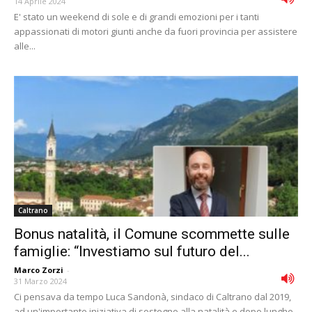
14 Aprile 2024
E' stato un weekend di sole e di grandi emozioni per i tanti
appassionati di motori giunti anche da fuori provincia per assistere
alle...
Caltrano
Bonus natalità, il Comune scommette sulle
famiglie: “Investiamo sul futuro del...
Marco Zorzi
-
31 Marzo 2024
Ci pensava da tempo Luca Sandonà, sindaco di Caltrano dal 2019,
ad un'importante iniziativa di sostegno alla natalità e dopo lunghe