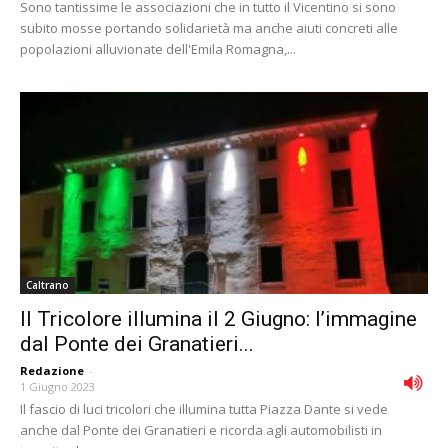
Sono tantissime le associazioni che in tutto il Vicentino si sono
subito mosse portando solidarietà ma anche aiuti concreti alle
popolazioni alluvionate dell'Emila Romagna,...
Caltrano
Il Tricolore illumina il 2 Giugno: l’immagine
dal Ponte dei Granatieri...
Redazione
-
1 Giugno 2023
Il fascio di luci tricolori che illumina tutta Piazza Dante si vede
anche dal Ponte dei Granatieri e ricorda agli automobilisti in