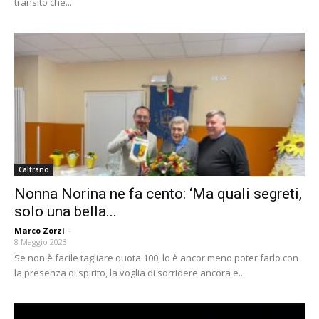
transito che...
Caltrano
Nonna Norina ne fa cento: ‘Ma quali segreti,
solo una bella...
Marco Zorzi
-
8 Maggio 2023
Se non è facile tagliare quota 100, lo è ancor meno poter farlo con
la presenza di spirito, la voglia di sorridere ancora e...