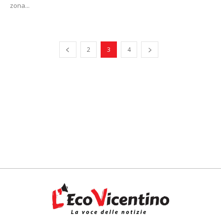
zona...
2
3
4