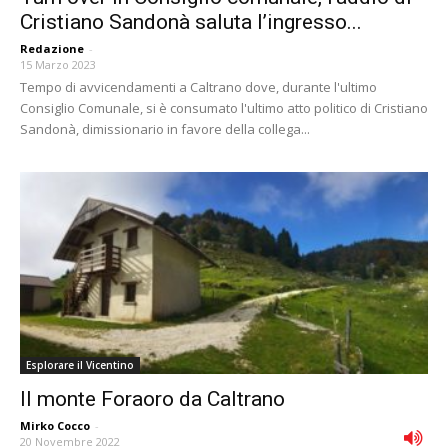
Cristiano Sandonà saluta l’ingresso...
Redazione
-
15 Marzo 2023
Tempo di avvicendamenti a Caltrano dove, durante l'ultimo
Consiglio Comunale, si è consumato l'ultimo atto politico di Cristiano
Sandonà, dimissionario in favore della collega...
Esplorare il Vicentino
Il monte Foraoro da Caltrano
Mirko Cocco
-
20 Novembre 2022