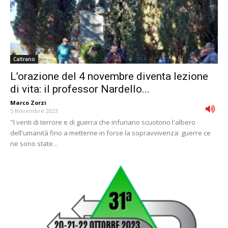
Caltrano
L’orazione del 4 novembre diventa lezione
di vita: il professor Nardello...
Marco Zorzi
-
5 Novembre 2023
"I venti di terrore e di guerra che infuriano scuotono l'albero
dell'umanità fino a metterne in forse la sopravvivenza: guerre ce
ne sono state...