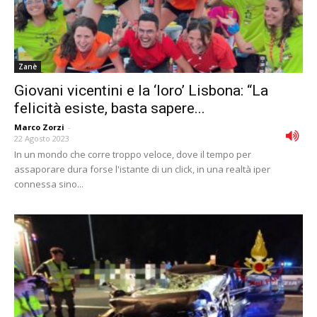
Zanè
Giovani vicentini e la ‘loro’ Lisbona: “La
felicità esiste, basta sapere...
Marco Zorzi
-
22 Agosto 2023
In un mondo che corre troppo veloce, dove il tempo per
assaporare dura forse l'istante di un click, in una realtà iper
connessa sino...