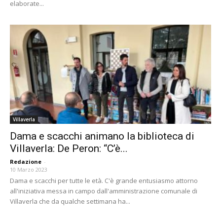
elaborate...
Villaverla
Dama e scacchi animano la biblioteca di
Villaverla: De Peron: “C’è...
Redazione
-
10 Marzo 2023
Dama e scacchi per tutte le età. C'è grande entusiasmo attorno
all'iniziativa messa in campo dall'amministrazione comunale di
Villaverla che da qualche settimana ha...