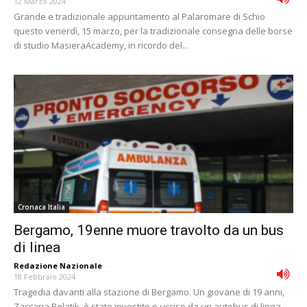
12 Marzo 2024
Grande e tradizionale appuntamento al Palaromare di Schio
questo venerdì, 15 marzo, per la tradizionale consegna delle borse
di studio MasieraAcademy, in ricordo del...
Cronaca Italia
Bergamo, 19enne muore travolto da un bus
di linea
Redazione Nazionale
-
18 Febbraio 2024
Tragedia davanti alla stazione di Bergamo. Un giovane di 19 anni,
Zaccaria Belatik, è stato investito e ucciso da un autobus di linea