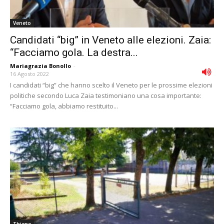
Veneto
Candidati “big” in Veneto alle elezioni. Zaia:
“Facciamo gola. La destra...
Mariagrazia Bonollo
-
16 Agosto 2022
I candidati “big” che hanno scelto il Veneto per le prossime elezioni
politiche secondo Luca Zaia testimoniano una cosa importante:
“Facciamo gola, abbiamo restituito...
Thiene