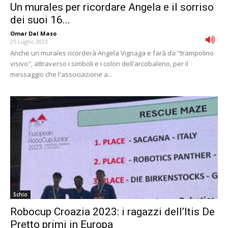
Un murales per ricordare Angela e il sorriso
dei suoi 16...
Omar Dal Maso
-
25 Luglio 2023
Anche un murales ricorderà Angela Vignaga e farà da "trampolino
visivo", attraverso i simboli e i colori dell'arcobaleno, per il
messaggio che l'associazione a...
Schio
Robocup Croazia 2023: i ragazzi dell’Itis De
Pretto primi in Europa