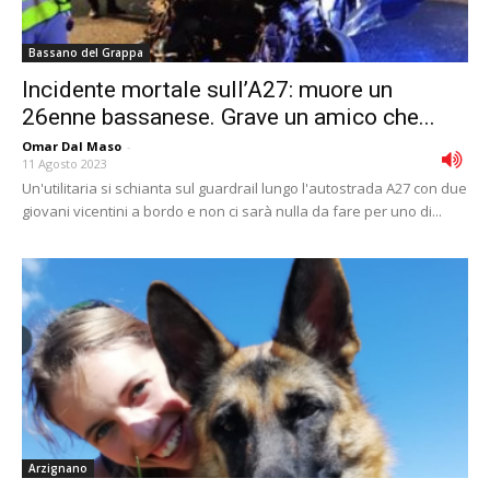
Bassano del Grappa
Incidente mortale sull’A27: muore un
26enne bassanese. Grave un amico che...
Omar Dal Maso
-
11 Agosto 2023
Un'utilitaria si schianta sul guardrail lungo l'autostrada A27 con due
giovani vicentini a bordo e non ci sarà nulla da fare per uno di...
Arzignano