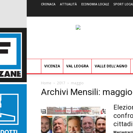
CRONACA
ATTUALITÀ
ECONOMIA LOCALE
SPORT LOCA
VICENZA
VAL LEOGRA
VALLE DELL’AGNO
Home
2017
maggio
Archivi Mensili: maggi
Elezio
confro
cittadi
Mariagrazi