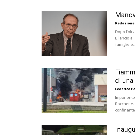
Manovr
Redazione
Dopo l'ok 
Bilancio al
famiglie e..
Fiamme
di una 
Federico P
Imponente 
Rocchette. 
confinante c
Inaugu