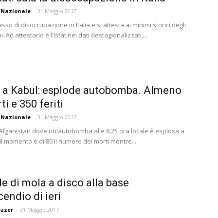
 Nazionale
-
31 Maggio 2017
asso di disoccupazione in Italia e si attesta ai minimi storici degli
i. Ad attestarlo è l'Istat nei dati destagionalizzati,...
 a Kabul: esplode autobomba. Almeno
i e 350 feriti
 Nazionale
-
31 Maggio 2017
 Afganistan dove un'autobomba alle 8,25 ora locale è esplosa a
il momento è di 80 il numero dei morti mentre...
lle di mola a disco alla base
cendio di ieri
ozzer
-
31 Maggio 2017