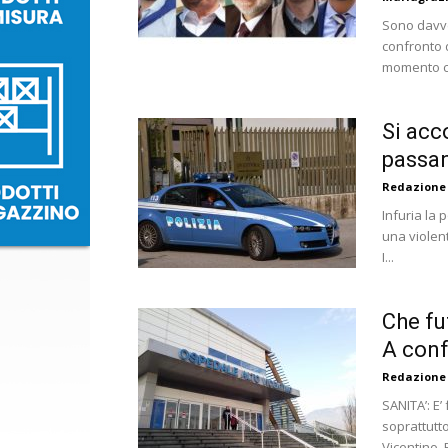
Sono davve
confronto d
momento ce
Si acc
passant
Redazione
Infuria la 
una violen
I...
Che fu
A confr
Redazione
SANITA’: E’
soprattutto
Vicentino. 