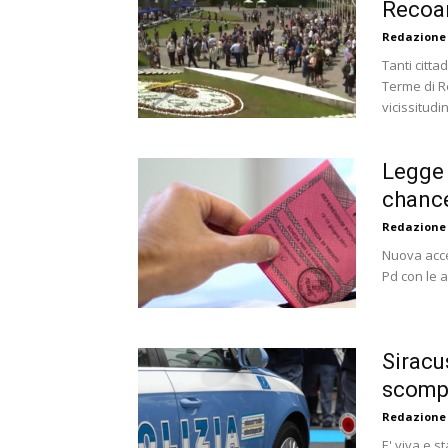
Recoar
Redazione
Tanti citta
Terme di R
vicissitudin
Legge 
chanc
Redazione
Nuova accel
Pd con le a
Siracu
scompa
Redazione
E' viva e s