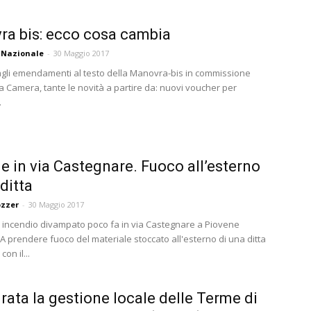
a bis: ecco cosa cambia
 Nazionale
-
30 Maggio 2017
agli emendamenti al testo della Manovra-bis in commissione
la Camera, tante le novità a partire da: nuovi voucher per
.
 in via Castegnare. Fuoco all’esterno
ditta
ozzer
-
30 Maggio 2017
incendio divampato poco fa in via Castegnare a Piovene
A prendere fuoco del materiale stoccato all'esterno di una ditta
on il...
rata la gestione locale delle Terme di