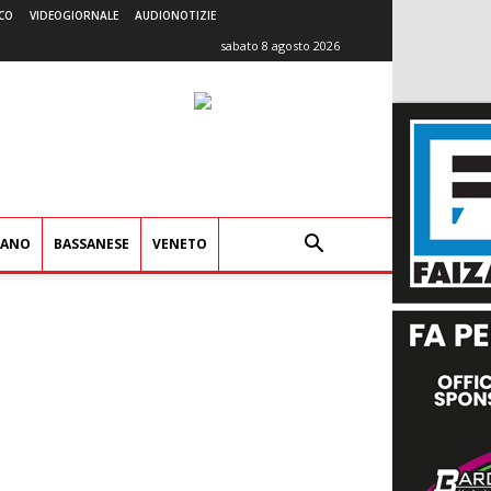
CO
VIDEOGIORNALE
AUDIONOTIZIE
sabato 8 agosto 2026
IANO
BASSANESE
VENETO