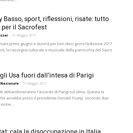
asso, sport, riflessioni, risate: tutto
 per il Sacrofest
ozzer
-
31 Maggio 2017
mani primo giugno e durerà per ben dieci giorni l’edizione 2017
st, la rassegna culturale e musicale della parrocchia del Sacro
gli Usa fuori dall’intesa di Parigi
 Nazionale
-
31 Maggio 2017
niti abbandoneranno l'accordo di Parigi sul clima. Questa la
che avrebbe preso il presidente Donald Trump, secondo due
vicine...
tat: cala la disoccupazione in Italia