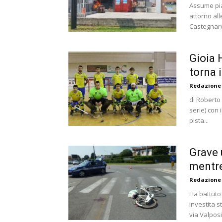
Assume pia
attorno all
Castegnare
Gioia 
torna 
Redazione
di Roberto 
serie) con
pista...
Grave 
mentre
Redazione
Ha battuto 
investita s
via Valposi