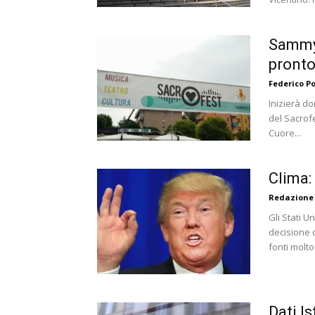
Sammy B
pronto
Federico P
Inizierà do
del Sacrofe
Cuore...
Clima: 
Redazione
Gli Stati U
decisione 
fonti molto 
Dati Is