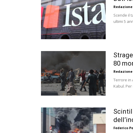
Redazione
Scende il t
ultimi 5 ann
Strage
80 mort
Redazione
Terrore in
Kabul. Per 
Scinti
dell’in
Federico P