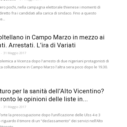
ro pochi, nella campagna elettorale thienese i momenti di
iretto fra i candidati alla carica di sindaco. Fino a questo
...
oltellano in Campo Marzo in mezzo ai
i. Arrestati. L’ira di Variati
-
31 Maggio 2017
polemica a Vicenza dopo l'arresto di due nigeriani protagonisti di
ta colluttazione in Campo Marzo l'altra sera poco dopo le 19.30.
turo per la sanità dell’Alto Vicentino?
onto le opinioni delle liste in...
-
31 Maggio 2017
 forte la preoccupazione dopo l’unificazione delle Ulss 4 e 3
 riguardo il timore di un “declassamento” dei servizi nell’Alto
Ritenete...