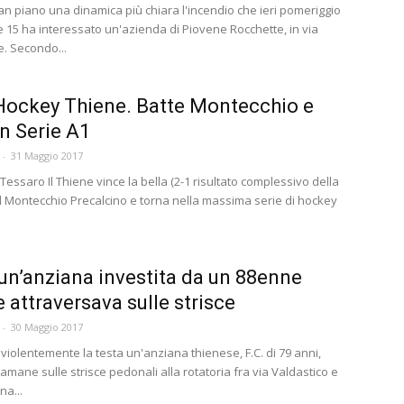
n piano una dinamica più chiara l'incendio che ieri pomeriggio
e 15 ha interessato un'azienda di Piovene Rocchette, in via
. Secondo...
Hockey Thiene. Batte Montecchio e
in Serie A1
-
31 Maggio 2017
Tessaro Il Thiene vince la bella (2-1 risultato complessivo della
 il Montecchio Precalcino e torna nella massima serie di hockey
un’anziana investita da un 88enne
 attraversava sulle strisce
-
30 Maggio 2017
violentemente la testa un'anziana thienese, F.C. di 79 anni,
tamane sulle strisce pedonali alla rotatoria fra via Valdastico e
na...