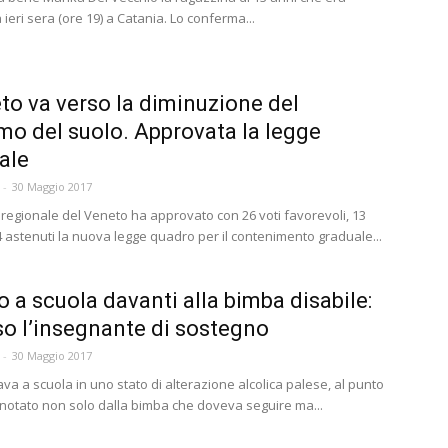
eri sera (ore 19) a Catania. Lo conferma...
eto va verso la diminuzione del
o del suolo. Approvata la legge
ale
-
30 Maggio 2017
o regionale del Veneto ha approvato con 26 voti favorevoli, 13
4 astenuti la nuova legge quadro per il contenimento graduale...
o a scuola davanti alla bimba disabile:
o l’insegnante di sostegno
-
30 Maggio 2017
va a scuola in uno stato di alterazione alcolica palese, al punto
notato non solo dalla bimba che doveva seguire ma...