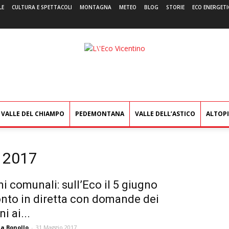
LE
CULTURA E SPETTACOLI
MONTAGNA
METEO
BLOG
STORIE
ECO ENERGETI
L'Eco
Vicentino
VALLE DEL CHIAMPO
PEDEMONTANA
VALLE DELL’ASTICO
ALTOP
o 2017
ni comunali: sull’Eco il 5 giugno
nto in diretta con domande dei
ni ai...
a Bonollo
-
31 Maggio 2017