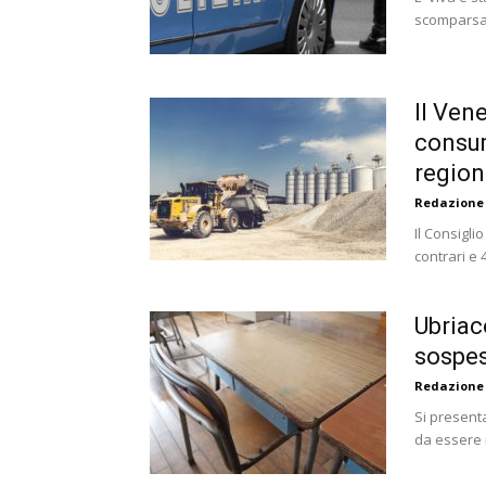
scomparsa i
Il Ven
consum
region
Redazione
Il Consigli
contrari e 
Ubriac
sospes
Redazione
Si presenta
da essere 