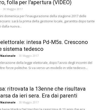
o, folla per l’apertura (VIDEO)
-
30 Maggio 2017
dini domenica per l'inaugurazione della stagione 2017 delle
ecoaro: sarà la prima della gestione locale, garantita dopo tante
i dalla nuova...
elettorale: intesa Pd-M5s. Crescono
e sistema tedesco
 Nazionale
-
30 Maggio 2017
erazione della legge elettorale, dopo l'avvio degli incontri del
ltre forze politiche. Si va verso un modello in stile tedesco...
sa: ritrovata la 13enne che risultava
rsa da ieri sera. Era dai parenti
 Nazionale
-
30 Maggio 2017
ta bene Marika Del Vecchio la ragazzina di 13 anni che era