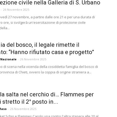
ezione civile nella Galleria di S. Urbano
-
26 Novembre 2025
vedì 27 novembre, a partire dalle ore 21 e per una durata di
ro ore, si svolgerà un'esercitazione di protezione civile
della...
a del bosco, il legale rimette il
o: “Hanno rifiutato casa e progetto”
 Nazionale
-
26 Novembre 2025
o di scena nella vicenda della cosiddetta famiglia del bosco di
 provincia di Chieti, ovvero la coppia di origine straniera a...
ila salta nel cerchio di… Flammes per
 stretto il 2° posto in...
Maso
-
26 Novembre 2025
et Schio e Flammes Carolo una contro l'altra stasera alle 20 al