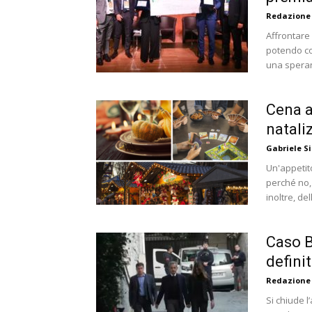
Redazione
Affrontare
potendo co
una speran
Cena a
natali
Gabriele Si
Un'appetito
perché no, 
inoltre, del
Caso B
defini
Redazione
Si chiude 