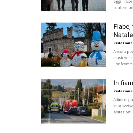
oggi il ric
confermando
Fiabe,
Natale
Redazione
Ancora poch
musiche e l
Confcommer
In fia
Redazione
Attimi di p
improvvisa
abitazioni. 