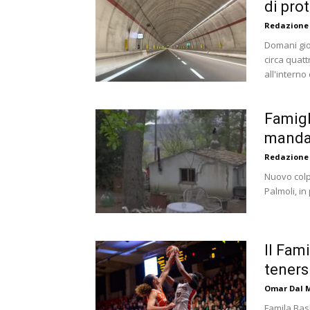
di prot
Redazione
Domani gio
circa quatt
all'interno 
Famigli
mandat
Redazione
Nuovo colp
Palmoli, in
Il Fam
tenersi
Omar Dal 
Famila Bask