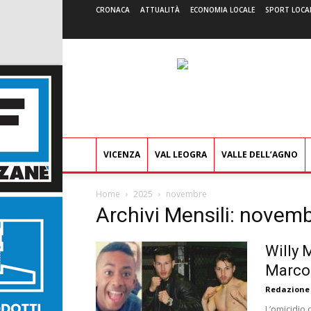
CRONACA
ATTUALITÀ
ECONOMIA LOCALE
SPORT LOCA
VICENZA
VAL LEOGRA
VALLE DELL’AGNO
Home
2025
novembre
Archivi Mensili: novem
Willy 
Marco
Redazione
L’omicidio 