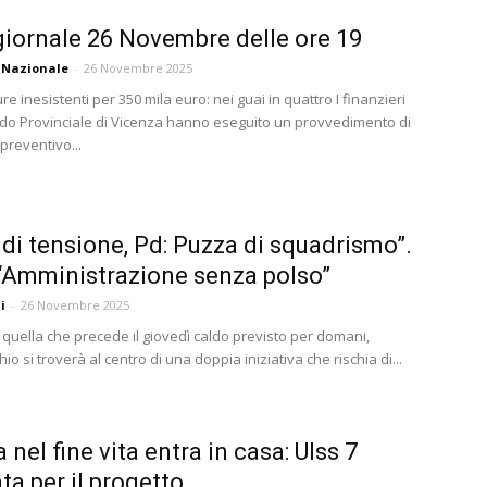
iornale 26 Novembre delle ore 19
 Nazionale
-
26 Novembre 2025
ure inesistenti per 350 mila euro: nei guai in quattro I finanzieri
o Provinciale di Vicenza hanno eseguito un provvedimento di
preventivo...
a di tensione, Pd: Puzza di squadrismo”.
 “Amministrazione senza polso”
i
-
26 Novembre 2025
a quella che precede il giovedì caldo previsto per domani,
o si troverà al centro di una doppia iniziativa che rischia di...
 nel fine vita entra in casa: Ulss 7
a per il progetto...