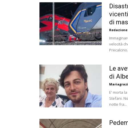
Disast
vicent
di ma
Redazione
Immaginare
velocità ch
Precalcino.
Le ave
di Albe
Mariagrazi
E' morta l
Stefani. N
notte fra...
Pedem