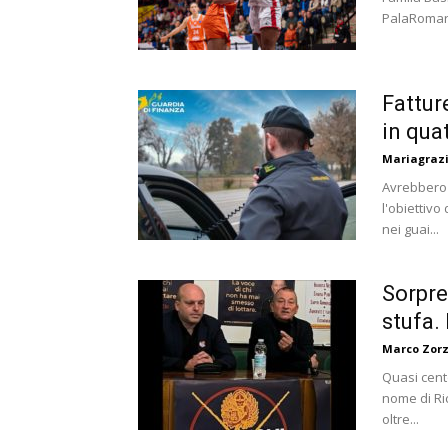
PalaRomare 
Fattur
in qua
Mariagrazi
Avrebbero f
l'obiettiv
nei guai...
Sorpre
stufa.
Marco Zorz
Quasi cento
nome di Ric
oltre...