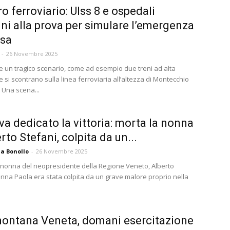
ro ferroviario: Ulss 8 e ospedali
ini alla prova per simulare l’emergenza
ssa
-
26 Novembre 2025
 un tragico scenario, come ad esempio due treni ad alta
e si scontrano sulla linea ferroviaria all’altezza di Montecchio
 Una scena...
va dedicato la vittoria: morta la nonna
rto Stefani, colpita da un...
a Bonollo
-
26 Novembre 2025
a nonna del neopresidente della Regione Veneto, Alberto
onna Paola era stata colpita da un grave malore proprio nella
ontana Veneta, domani esercitazione