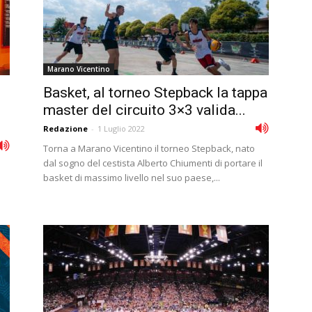
Marano Vicentino
i
Basket, al torneo Stepback la tappa
master del circuito 3×3 valida...
Redazione
-
1 Luglio 2022
Torna a Marano Vicentino il torneo Stepback, nato
dal sogno del cestista Alberto Chiumenti di portare il
basket di massimo livello nel suo paese,...