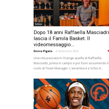
Schio
Dopo 18 anni Raffaella Masciadr
lascia il Famila Basket. Il
videomessaggio...
Enrico Pigato
-
6 Settembre 2022
Una vita passata in Orange quella di Raffaella
Masciadri, prima in campo e poi fuori assumendo il
ruolo di Team Manager. L'avventura a Schio è...