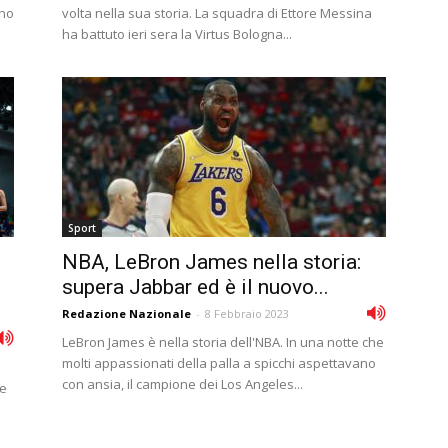
ono
volta nella sua storia. La squadra di Ettore Messina
ha battuto ieri sera la Virtus Bologna...
Sport
NBA, LeBron James nella storia:
supera Jabbar ed è il nuovo...
Redazione Nazionale
-
8 Febbraio 2023
LeBron James è nella storia dell'NBA. In una notte che
molti appassionati della palla a spicchi aspettavano
con ansia, il campione dei Los Angeles...
le