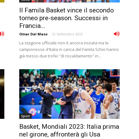
Il Famila Basket vince il secondo
torneo pre-season. Successi in
Francia...
Omar Dal Maso
-
12 Settembre 2023
La stagione ufficiale non è ancora iniziata ma le
campionesse d'Italia in carica del Famila Schio hanno
già messo due trofei "di riscaldamento" in...
Sport
Basket, Mondiali 2023: Italia prima
nel girone, affronterà gli Usa