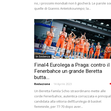
no, i prossimi mondiali non li giocherà. Le parole s
quelle di Giannis Antetokounmpo; la...
In Evidenza
Final4 Eurolega a Praga: contro il
Fenerbahce un grande Beretta
butta...
Redazione
-
14 Aprile 2023
Un Beretta Famila Schio straordinario mette alle
corde Fenerbahce, autentica corrazzata e principa
candidata alla vittoria dell’Eurolega di basket
femminile, per 77-70 dopo aver...