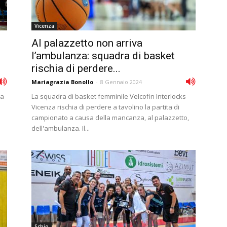
Vicenza
Al palazzetto non arriva
l’ambulanza: squadra di basket
rischia di perdere...
Mariagrazia Bonollo
-
8 Gennaio 2024
na
La squadra di basket femminile Velcofin Interlocks
Vicenza rischia di perdere a tavolino la partita di
campionato a causa della mancanza, al palazzetto,
dell'ambulanza. Il...
Schio