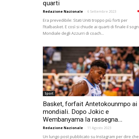
quarti
Redazione Nazionale
-
6 Settembre 2023
Era prevedibile: Stati Uniti troppo più forti per
l’Italbasket. E così si chiude ai quarti di finale il sog
Mondiale degli Azzurri di coach...
Sport
Basket, forfait Antetokounmpo ai
mondiali. Dopo Jokic e
Wembanyama la rassegna...
Redazione Nazionale
-
11 Agosto 2023
Un lungo post pubblicato su Instagram per dire che