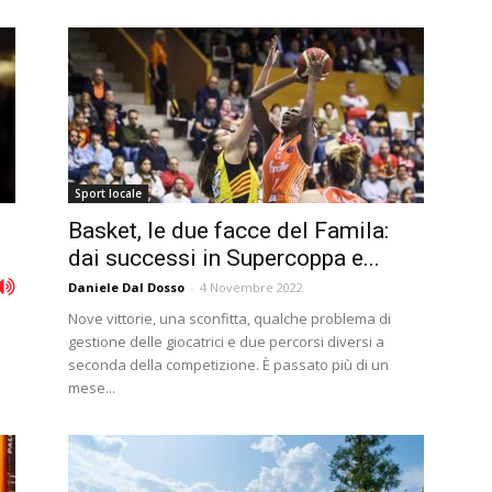
Sport locale
Basket, le due facce del Famila:
dai successi in Supercoppa e...
Daniele Dal Dosso
-
4 Novembre 2022
Nove vittorie, una sconfitta, qualche problema di
gestione delle giocatrici e due percorsi diversi a
seconda della competizione. È passato più di un
mese...