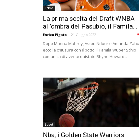
Schio
La prima scelta del Draft WNBA
all’ombra del Pasubio, il Famila...
Enrico Pigato
-
21 Giugno 2022
Dopo Marina Mabrey, Astou Ndour e Amanda Zahu
ecco la chiusura con il botto. Il Famila Wuber Schio
comunica di aver acquistato Rhyne Howard...
Sport
Nba, i Golden State Warriors