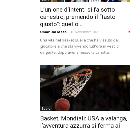
L’unione d’intenti si fa sotto
canestro, premendo il “tasto
giusto”: quello...
Omar Dal Maso
-
16 Novembre 2023
Una vita nel basket quella che ha vissuto da
giocatore e che sta vivendo tutt'ora in vesti di
dirigente, dopo aver smesso la canotta...
Sport
Basket, Mondiali: USA a valanga,
l’avventura azzurra si ferma ai