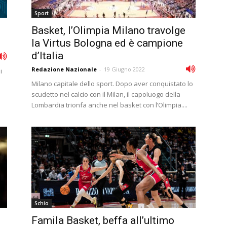
Sport
Basket, l’Olimpia Milano travolge
la Virtus Bologna ed è campione
d’Italia
Redazione Nazionale
-
19 Giugno 2022
i
Milano capitale dello sport. Dopo aver conquistato lo
scudetto nel calcio con il Milan, il capoluogo della
Lombardia trionfa anche nel basket con l’Olimpia....
Schio
Famila Basket, beffa all’ultimo