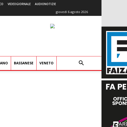
CO
VIDEOGIORNALE
AUDIONOTIZIE
giovedì 6 agosto 2026
IANO
BASSANESE
VENETO