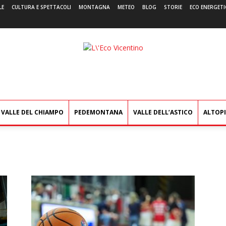
LE
CULTURA E SPETTACOLI
MONTAGNA
METEO
BLOG
STORIE
ECO ENERGETI
L'Eco
Vicentino
VALLE DEL CHIAMPO
PEDEMONTANA
VALLE DELL’ASTICO
ALTOP