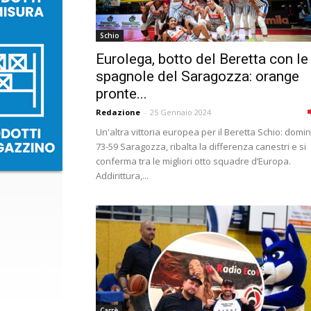
Schio
Eurolega, botto del Beretta con le
spagnole del Saragozza: orange
pronte...
Redazione
-
25 Gennaio 2024
Un'altra vittoria europea per il Beretta Schio: domi
73-59 Saragozza, ribalta la differenza canestri e si
conferma tra le migliori otto squadre d’Europa.
Addirittura,...
Carrè