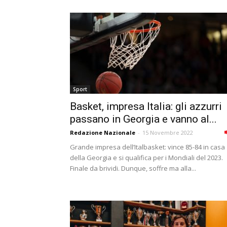
Sport
Basket, impresa Italia: gli azzurri
passano in Georgia e vanno al...
Redazione Nazionale
-
15 Novembre 2022
Grande impresa dell’Italbasket: vince 85-84 in casa
della Georgia e si qualifica per i Mondiali del 2023.
Finale da brividi. Dunque, soffre ma alla...