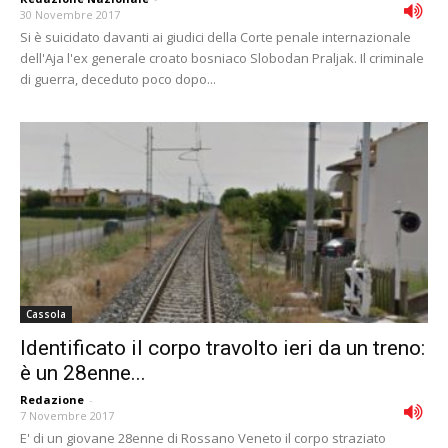
30 Novembre 2017
Si è suicidato davanti ai giudici della Corte penale internazionale
dell'Aja l'ex generale croato bosniaco Slobodan Praljak. Il criminale
di guerra, deceduto poco dopo...
Cassola
Identificato il corpo travolto ieri da un treno:
è un 28enne...
Redazione
-
7 Novembre 2017
E' di un giovane 28enne di Rossano Veneto il corpo straziato