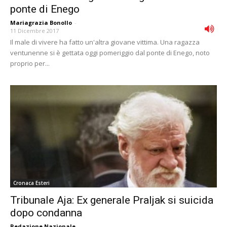
ponte di Enego
Mariagrazia Bonollo
-
11 Dicembre 2017
Il male di vivere ha fatto un'altra giovane vittima. Una ragazza
ventunenne si è gettata oggi pomeriggio dal ponte di Enego, noto
proprio per...
Cronaca Esteri
Tribunale Aja: Ex generale Praljak si suicida
dopo condanna
Redazione Nazionale
-