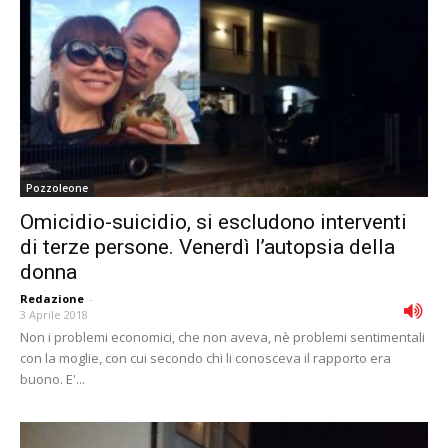
Pozzoleone
Omicidio-suicidio, si escludono interventi
di terze persone. Venerdì l’autopsia della
donna
Redazione
-
3 Aprile 2018
Non i problemi economici, che non aveva, nè problemi sentimentali
con la moglie, con cui secondo chi li conosceva il rapporto era
buono. E'...