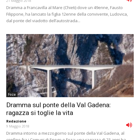
21 Maggio 2018
Dramma a Francavilla al Mare (Chieti) dove un 49enne, Fausto
Filippone, ha lanciato la figlia 12enne della convivente, Ludovica,
dal ponte del viadotto dell’autostrada...
Foza
Dramma sul ponte della Val Gadena:
ragazza si toglie la vita
Redazione
-
9 Maggio 2018
Dramma intorno a mezzogiorno sul ponte della Val Gadena, al
confine fra i Comuni di Enego e Foza: una ragazza di 23 anni ha...