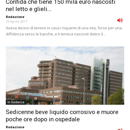
Confida che tiene 150 mila euro nascosti
nel letto e glieli...
Redazione
-
19 Aprile 2017
Aveva deciso di tenere in casa i risparmi di una vita, forse per una
diffidenza verso le banche, e li teneva nascosti dietro il...
In Evidenza
Sedicenne beve liquido corrosivo e muore
poche ore dopo in ospedale
Redazione
-