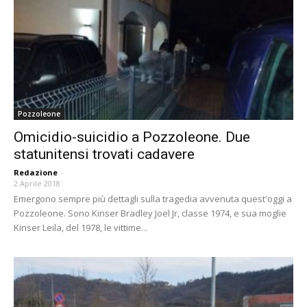
Pozzoleone
Omicidio-suicidio a Pozzoleone. Due
statunitensi trovati cadavere
Redazione
-
2 Aprile 2018
Emergono sempre più dettagli sulla tragedia avvenuta quest'oggi a
Pozzoleone. Sono Kinser Bradley Joel Jr, classe 1974, e sua moglie
Kinser Leila, del 1978, le vittime...