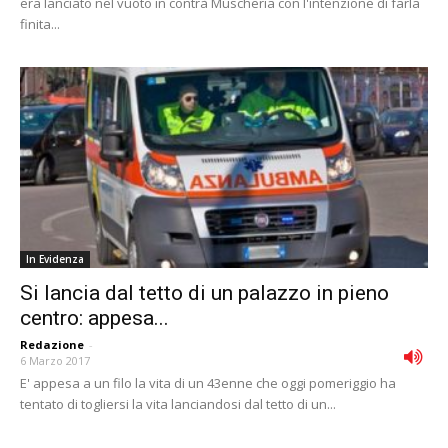
era lanciato nel vuoto in contrà Muscheria con l'intenzione di farla
finita...
In Evidenza
Si lancia dal tetto di un palazzo in pieno
centro: appesa...
Redazione
-
6 Marzo 2017
E' appesa a un filo la vita di un 43enne che oggi pomeriggio ha
tentato di togliersi la vita lanciandosi dal tetto di un...