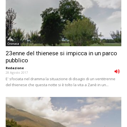
Cronaca
23enne del thienese si impicca in un parco
pubblico
Redazione
-
28 Agosto 2017
E' sfociata nel dramma la situazione di disagio di un ventitrenne
del thienese che questa notte si è tolto la vita a Zanè in un...