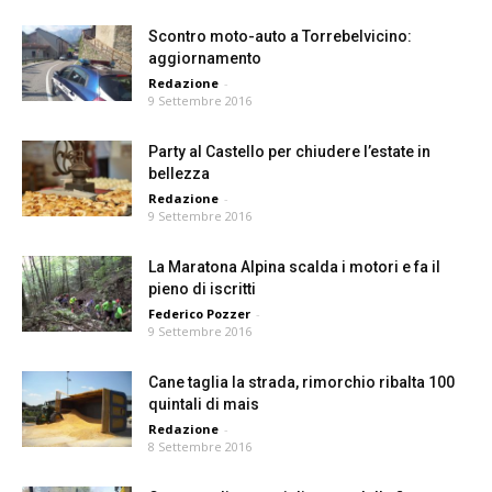
Scontro moto-auto a Torrebelvicino:
aggiornamento
Redazione
-
9 Settembre 2016
Party al Castello per chiudere l’estate in
bellezza
Redazione
-
9 Settembre 2016
La Maratona Alpina scalda i motori e fa il
pieno di iscritti
Federico Pozzer
-
9 Settembre 2016
Cane taglia la strada, rimorchio ribalta 100
quintali di mais
Redazione
-
8 Settembre 2016