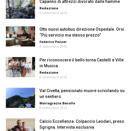
Capanno di attrezzi divorato dalle fiamme
Redazione
-
8 Settembre 2016
Otto nuovi autobus direzione Ospedale. Orsi
“Più servizio ma stesso prezzo”
Federico Pozzer
-
8 Settembre 2016
Per riconoscere il bello torna Castelli e Ville
in Musica
Redazione
-
8 Settembre 2016
Val Civetta, pensionato muore scivolando su
un sentiero
Mariagrazia Bonollo
-
8 Settembre 2016
Calcio Eccellenza. Colpaccio Leodari, preso
Sgrigna. Intervista esclusiva