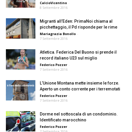
CalcioVicentino
-
8 Settembre 2016
Migranti all’Eden: PrimaNoi chiama al
picchettaggio, il Pd risponde per le rime
Mariagrazia Bonollo
-
7 Settembre 2016
Atletica. Federica Del Buono si prende il
record italiano U23 sul miglio
Federico Pozzer
-
7 Settembre 2016
L’Unione Montana mette insieme le forze.
Aperto un conto corrente per i terremotati
Federico Pozzer
-
7 Settembre 2016
Dorme nel sottoscala di un condominio.
Identificato marocchino
Federico Pozzer
-
7 Settembre 2016