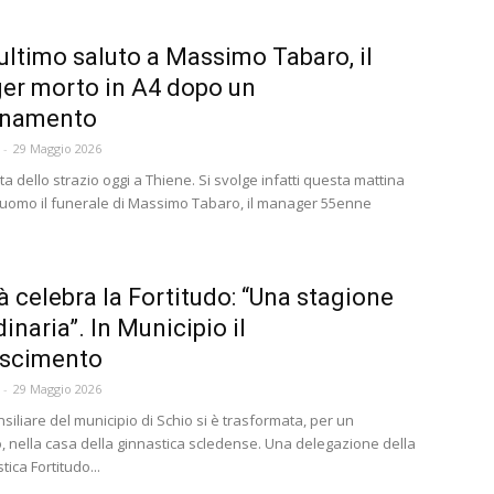
’ultimo saluto a Massimo Tabaro, il
er morto in A4 dopo un
namento
-
29 Maggio 2026
ata dello strazio oggi a Thiene. Si svolge infatti questa mattina
 Duomo il funerale di Massimo Tabaro, il manager 55enne
.
tà celebra la Fortitudo: “Una stagione
inaria”. In Municipio il
oscimento
-
29 Maggio 2026
siliare del municipio di Schio si è trasformata, per un
, nella casa della ginnastica scledense. Una delegazione della
ica Fortitudo...