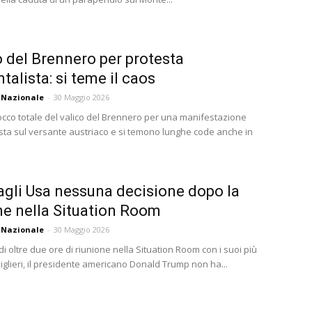
 del Brennero per protesta
talista: si teme il caos
 Nazionale
-
30 Maggio 2026
locco totale del valico del Brennero per una manifestazione
sta sul versante austriaco e si temono lunghe code anche in
dagli Usa nessuna decisione dopo la
ne nella Situation Room
 Nazionale
-
30 Maggio 2026
di oltre due ore di riunione nella Situation Room con i suoi più
siglieri, il presidente americano Donald Trump non ha...