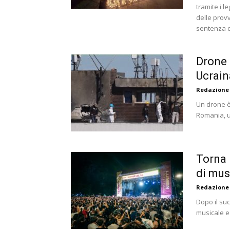
tramite i l
delle provv
sentenza d
Drone 
Ucrain
Redazione
Un drone è 
Romania, u
Torna 
di mus
Redazione
Dopo il suc
musicale e 