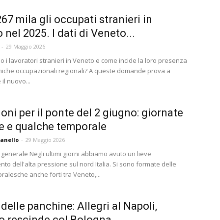
67 mila gli occupati stranieri in
 nel 2025. I dati di Veneto...
-
29 Maggio 2026
 i lavoratori stranieri in Veneto e come incide la loro presenza
miche occupazionali regionali? A queste domande prova a
il nuovo...
ioni per il ponte del 2 giugno: giornate
le e qualche temporale
anello
-
29 Maggio 2026
 generale Negli ultimi giorni abbiamo avuto un lieve
to dell'alta pressione sul nord Italia. Si sono formate delle
ralesche anche forti tra Veneto,...
delle panchine: Allegri al Napoli,
no rescinde col Bologna