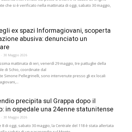
nte che si è verificato nella mattinata di oggi, sabato 30 maggio,
negli ex spazi Informagiovani, scoperta
zione abusiva: denunciato un
lare
-
30 Maggio 2026
ssima mattinata di ieri, venerdì 29 maggio, tre pattuglie della
ale di Schio, coordinate dal
 Simone Pellegrinelli, sono intervenute presso gli ex locali
agiovani,...
ndio precipita sul Grappa dopo il
o: in ospedale una 24enne statunitense
-
30 Maggio 2026
e 8 di oggi, sabato 30 maggio, la Centrale del 118 è stata allertata
della caduta di un parapendio sul Monte...