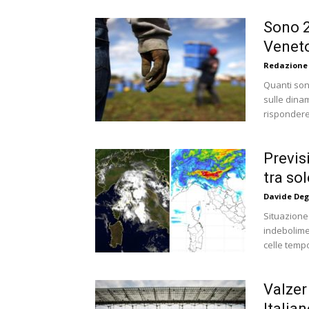
Sono 2
Veneto
Redazione
Quanti sono
sulle dina
rispondere 
Previs
tra so
Davide Deg
Situazione
indebolimen
celle tempo
Valzer 
Italia