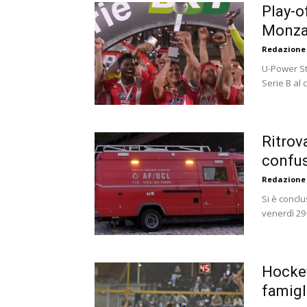
Play-of
Monza 
Redazione
U-Power Sta
Serie B al 
Ritrov
confus
Redazione
Si è conclu
venerdì 29 
Hockey
famigl