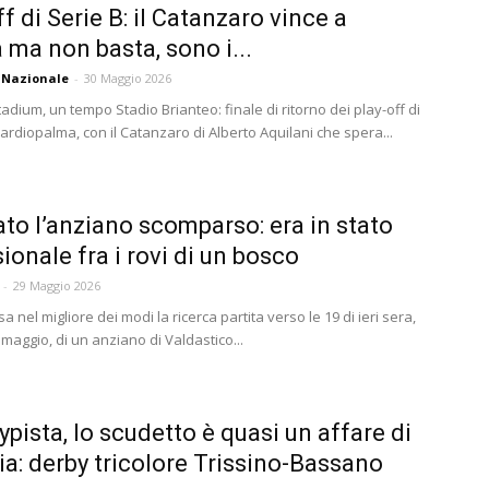
f di Serie B: il Catanzaro vince a
ma non basta, sono i...
 Nazionale
-
30 Maggio 2026
dium, un tempo Stadio Brianteo: finale di ritorno dei play-off di
cardiopalma, con il Catanzaro di Alberto Aquilani che spera...
ato l’anziano scomparso: era in stato
ionale fra i rovi di un bosco
-
29 Maggio 2026
sa nel migliore dei modi la ricerca partita verso le 19 di ieri sera,
maggio, di un anziano di Valdastico...
pista, lo scudetto è quasi un affare di
ia: derby tricolore Trissino-Bassano