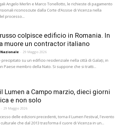
egali Angelo Merlin e Marco Tonellotto, le richieste di pagamento
isionali riconosciute dalla Corte d’Assise di Vicenza nella
el processo...
russo colpisce edificio in Romania. In
a muore un contractor italiano
 Nazionale
-
29 Maggio 2026
precipitato su un edificio residenziale nella città di Galați, in
n Paese membro della Nato. Si suppone che si tratti...
il Lumen a Campo marzio, dieci giorni
ica e non solo
-
29 Maggio 2026
cesso delle edizioni precedenti, torna il Lumen Festival, l'evento
culturale che dal 2013 trasforma il cuore di Vicenza in un...