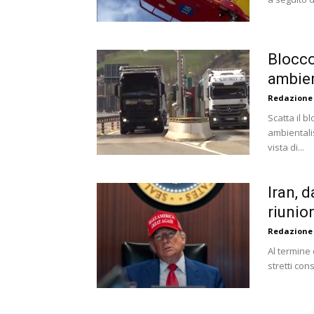
Blocco
ambien
Redazione
Scatta il b
ambientali
vista di...
Iran, 
riunio
Redazione
Al termine 
stretti con