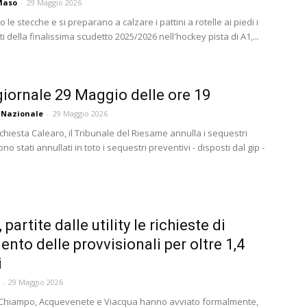
Maso
-
29 Maggio 2026
 le stecche e si preparano a calzare i pattini a rotelle ai piedi i
i della finalissima scudetto 2025/2026 nell'hockey pista di A1,...
iornale 29 Maggio delle ore 19
 Nazionale
-
29 Maggio 2026
chiesta Calearo, il Tribunale del Riesame annulla i sequestri
ono stati annullati in toto i sequestri preventivi - disposti dal gip -
 partite dalle utility le richieste di
nto delle provvisionali per oltre 1,4
i
-
29 Maggio 2026
 Chiampo, Acquevenete e Viacqua hanno avviato formalmente,