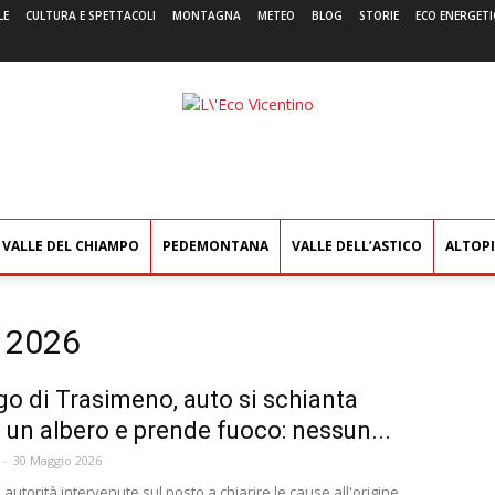
LE
CULTURA E SPETTACOLI
MONTAGNA
METEO
BLOG
STORIE
ECO ENERGETI
L'Eco
Vicentino
VALLE DEL CHIAMPO
PEDEMONTANA
VALLE DELL’ASTICO
ALTOP
o 2026
go di Trasimeno, auto si schianta
 un albero e prende fuoco: nessun...
-
30 Maggio 2026
autorità intervenute sul posto a chiarire le cause all'origine