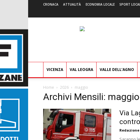
CRONACA
ATTUALITÀ
ECONOMIA LOCALE
SPORT LOCA
VICENZA
VAL LEOGRA
VALLE DELL’AGNO
Home
2026
maggio
Archivi Mensili: maggi
Via La
contro
Redazione
Saranno le 