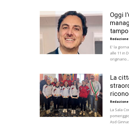
Oggi l
manag
tampo
Redazione
E' la giorn
alle 11 in
originario..
La cit
straord
ricon
Redazione
La Sala Con
pomeriggio
Asd Ginnast