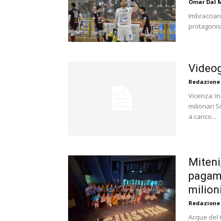
Omar Dal 
Imbracciano
protagonist
Videog
Redazione
Vicenza: In
milionari S
a carico...
Miteni,
pagame
milion
Redazione
Acque del