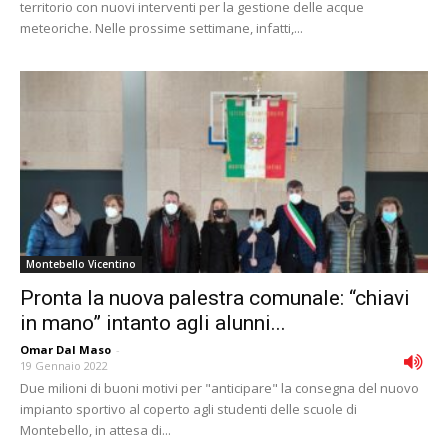
territorio con nuovi interventi per la gestione delle acque
meteoriche. Nelle prossime settimane, infatti,...
Montebello Vicentino
Pronta la nuova palestra comunale: “chiavi
in mano” intanto agli alunni...
Omar Dal Maso
-
19 Gennaio 2022
Due milioni di buoni motivi per "anticipare" la consegna del nuovo
impianto sportivo al coperto agli studenti delle scuole di
Montebello, in attesa di...