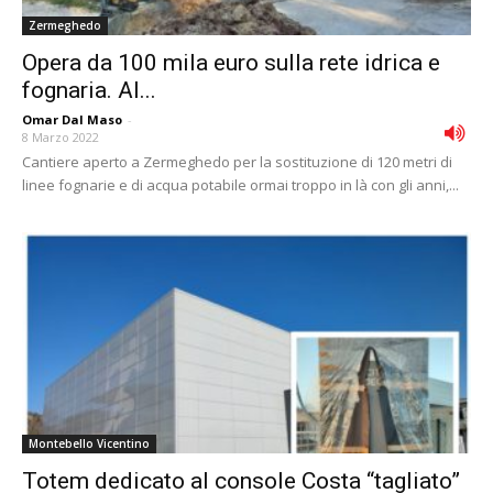
Zermeghedo
Opera da 100 mila euro sulla rete idrica e
fognaria. Al...
Omar Dal Maso
-
8 Marzo 2022
Cantiere aperto a Zermeghedo per la sostituzione di 120 metri di
linee fognarie e di acqua potabile ormai troppo in là con gli anni,...
Montebello Vicentino
Totem dedicato al console Costa “tagliato”