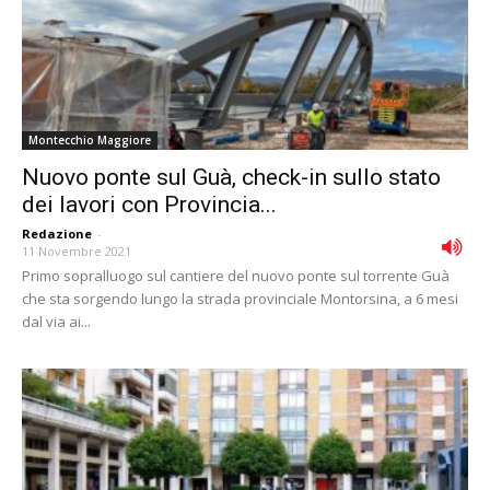
Montecchio Maggiore
Nuovo ponte sul Guà, check-in sullo stato
dei lavori con Provincia...
Redazione
-
11 Novembre 2021
Primo sopralluogo sul cantiere del nuovo ponte sul torrente Guà
che sta sorgendo lungo la strada provinciale Montorsina, a 6 mesi
dal via ai...