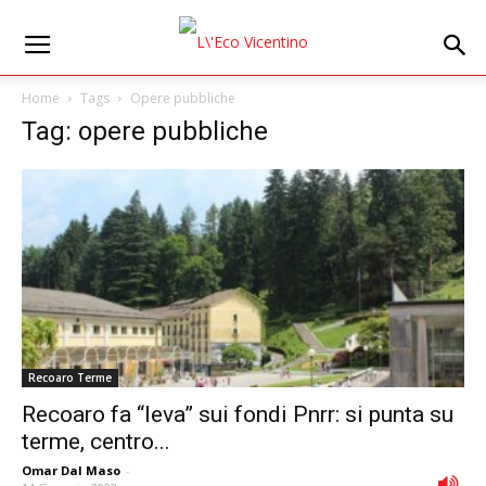
Home
Tags
Opere pubbliche
Tag: opere pubbliche
Recoaro Terme
Recoaro fa “leva” sui fondi Pnrr: si punta su
terme, centro...
Omar Dal Maso
-