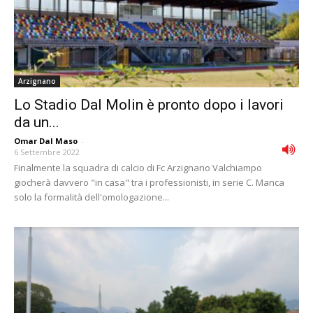
Arzignano
Lo Stadio Dal Molin è pronto dopo i lavori
da un...
Omar Dal Maso
-
6 Settembre 2022
Finalmente la squadra di calcio di Fc Arzignano Valchiampo
giocherà davvero "in casa" tra i professionisti, in serie C. Manca
solo la formalità dell'omologazione...