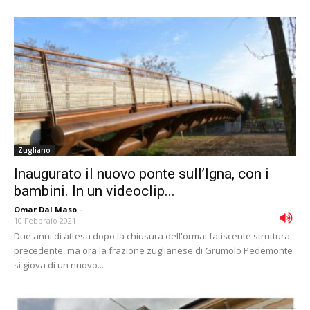
Zugliano
Inaugurato il nuovo ponte sull’Igna, con i
bambini. In un videoclip...
Omar Dal Maso
-
10 Febbraio 2021
Due anni di attesa dopo la chiusura dell'ormai fatiscente struttura
precedente, ma ora la frazione zuglianese di Grumolo Pedemonte
si giova di un nuovo...