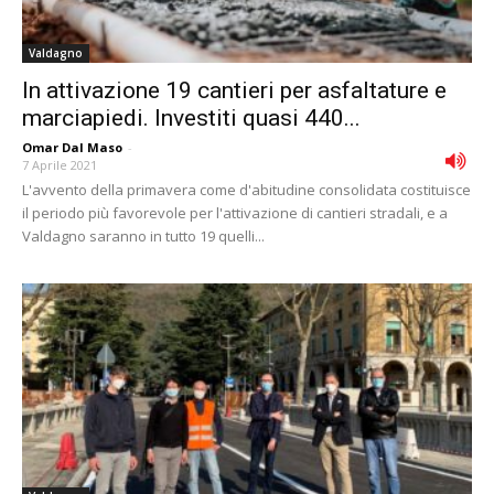
Valdagno
In attivazione 19 cantieri per asfaltature e
marciapiedi. Investiti quasi 440...
Omar Dal Maso
-
7 Aprile 2021
L'avvento della primavera come d'abitudine consolidata costituisce
il periodo più favorevole per l'attivazione di cantieri stradali, e a
Valdagno saranno in tutto 19 quelli...