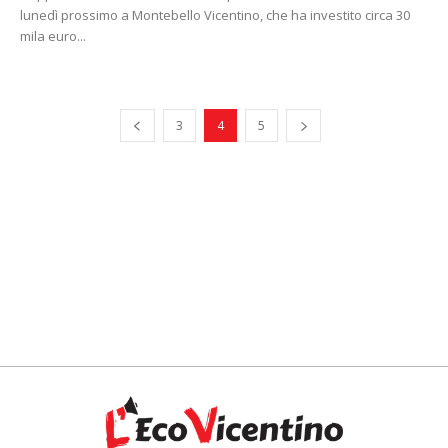
lunedì prossimo a Montebello Vicentino, che ha investito circa 30
mila euro...
3
4
5