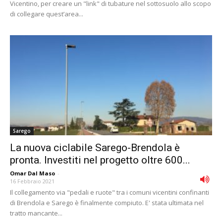
Vicentino, per creare un "link" di tubature nel sottosuolo allo scopo
di collegare quest’area...
Sarego
La nuova ciclabile Sarego-Brendola è
pronta. Investiti nel progetto oltre 600...
Omar Dal Maso
-
16 Febbraio 2021
Il collegamento via "pedali e ruote" tra i comuni vicentini confinanti
di Brendola e Sarego è finalmente compiuto. E' stata ultimata nel
tratto mancante...