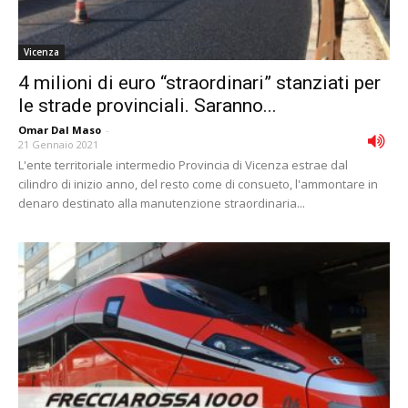
Vicenza
4 milioni di euro “straordinari” stanziati per
le strade provinciali. Saranno...
Omar Dal Maso
-
21 Gennaio 2021
L'ente territoriale intermedio Provincia di Vicenza estrae dal
cilindro di inizio anno, del resto come di consueto, l'ammontare in
denaro destinato alla manutenzione straordinaria...