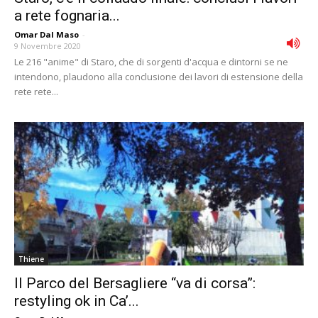
a rete fognaria...
Omar Dal Maso
-
9 Novembre 2020
Le 216 "anime" di Staro, che di sorgenti d'acqua e dintorni se ne
intendono, plaudono alla conclusione dei lavori di estensione della
rete rete...
Thiene
Il Parco del Bersagliere “va di corsa”:
restyling ok in Ca’...