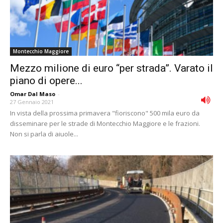
Montecchio Maggiore
Mezzo milione di euro “per strada”. Varato il
piano di opere...
Omar Dal Maso
-
27 Gennaio 2021
In vista della prossima primavera "fioriscono" 500 mila euro da
disseminare per le strade di Montecchio Maggiore e le frazioni.
Non si parla di aiuole...