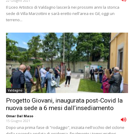
22 Giugno 2021
Il Liceo Artistico di Valdagno lascerà nei prossimi anni la storica
sede di Villa Marzottini e sarà eretto nell'area ex Gil, oggi un
terreno...
Valdagno
Progetto Giovani, inaugurata post-Covid la
nuova sede a 6 mesi dall’insediamento
Omar Dal Maso
-
15 Giugno 2021
Dopo una prima fase di "rodaggio", iniziata nell'occhio del ciclone
della seconda ondata di epidemia, finalmente i tempi migliori