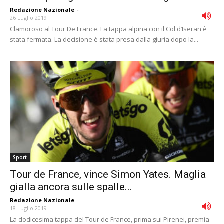
Redazione Nazionale
-
26 Luglio 2019
Clamoroso al Tour De France. La tappa alpina con il Col d’Iseran è
stata fermata. La decisione è stata presa dalla giuria dopo la...
Sport
Tour de France, vince Simon Yates. Maglia
gialla ancora sulle spalle...
Redazione Nazionale
-
18 Luglio 2019
La dodicesima tappa del Tour de France, prima sui Pirenei, premia