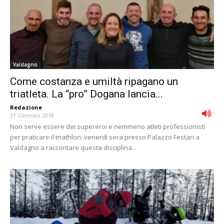
Valdagno
Come costanza e umiltà ripagano un
triatleta. La “pro” Dogana lancia...
Redazione
-
31 Gennaio 2018
Non serve essere dei supereroi e nemmeno atleti professionisti
per praticare il triathlon: venerdì sera presso Palazzo Festari a
Valdagno a raccontare questa disciplina...