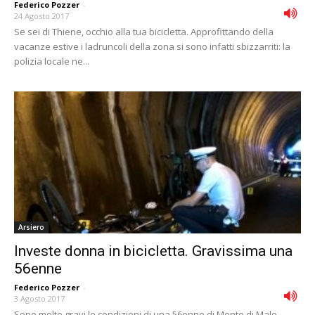
Federico Pozzer
-
24 Agosto 2017
Se sei di Thiene, occhio alla tua bicicletta. Approfittando della
vacanze estive i ladruncoli della zona si sono infatti sbizzarriti: la
polizia locale ne...
Arsiero
Investe donna in bicicletta. Gravissima una
56enne
Federico Pozzer
-
3 Agosto 2017
Sono molto gravi le condizioni di una 56enne di Monte di Malo,