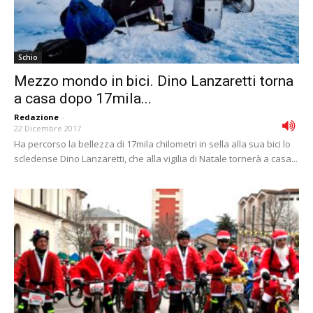
Schio
Mezzo mondo in bici. Dino Lanzaretti torna
a casa dopo 17mila...
Redazione
-
22 Dicembre 2017
Ha percorso la bellezza di 17mila chilometri in sella alla sua bici lo
scledense Dino Lanzaretti, che alla vigilia di Natale tornerà a casa...