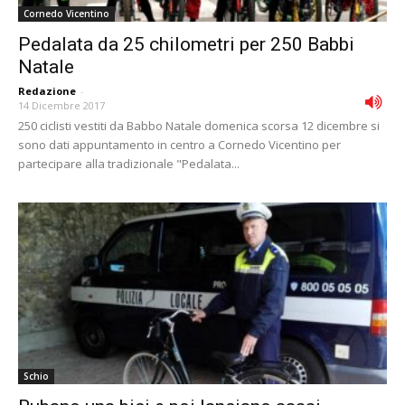
Cornedo Vicentino
Pedalata da 25 chilometri per 250 Babbi
Natale
Redazione
-
14 Dicembre 2017
250 ciclisti vestiti da Babbo Natale domenica scorsa 12 dicembre si
sono dati appuntamento in centro a Cornedo Vicentino per
partecipare alla tradizionale "Pedalata...
Schio