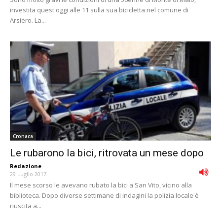
investita quest'oggi alle 11 sulla sua bicicletta nel comune di
Arsiero. La...
Cronaca
Le rubarono la bici, ritrovata un mese dopo
Redazione
-
29 Luglio 2017
Il mese scorso le avevano rubato la bici a San Vito, vicino alla
biblioteca. Dopo diverse settimane di indagini la polizia locale è
riuscita a...