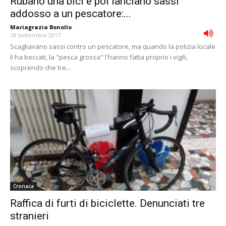
Rubano una bici e poi lanciano sassi
addosso a un pescatore:...
Mariagrazia Bonollo
-
18 Settembre 2017
Scagliavano sassi contro un pescatore, ma quando la polizia locale
li ha beccati, la "pesca grossa" l'hanno fatta proprio i vigili,
scoprendo che tre...
Cronaca
Raffica di furti di biciclette. Denunciati tre
stranieri