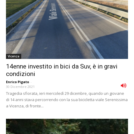
Vicenza
14enne investito in bici da Suv, è in gravi
condizioni
Enrico Pigato
-
30 Dicembre 2021
Tragedia sfiorata, ieri mercoledì 29 dicembre, quando un giovane
di 14 anni stava percorrendo con la sua bicicletta viale Serenissima
a Vicenza, di fronte...