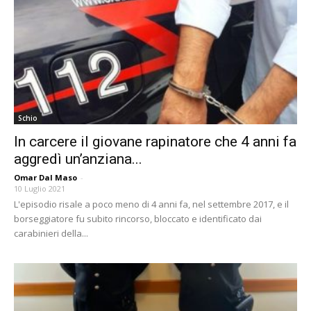
Schio
In carcere il giovane rapinatore che 4 anni fa
aggredì un’anziana...
Omar Dal Maso
-
10 Luglio 2021
L'episodio risale a poco meno di 4 anni fa, nel settembre 2017, e il
borseggiatore fu subito rincorso, bloccato e identificato dai
carabinieri della...