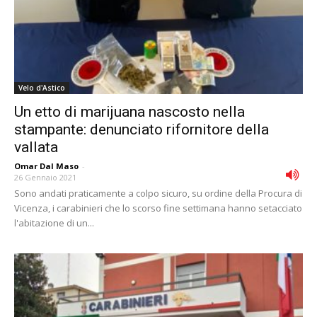
Velo d'Astico
Un etto di marijuana nascosto nella
stampante: denunciato rifornitore della
vallata
Omar Dal Maso
-
26 Gennaio 2021
Sono andati praticamente a colpo sicuro, su ordine della Procura di
Vicenza, i carabinieri che lo scorso fine settimana hanno setacciato
l'abitazione di un...