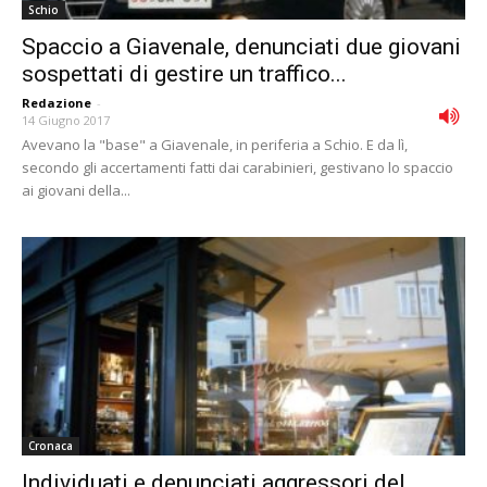
Schio
Spaccio a Giavenale, denunciati due giovani
sospettati di gestire un traffico...
Redazione
-
14 Giugno 2017
Avevano la "base" a Giavenale, in periferia a Schio. E da lì,
secondo gli accertamenti fatti dai carabinieri, gestivano lo spaccio
ai giovani della...
Cronaca
Individuati e denunciati aggressori del