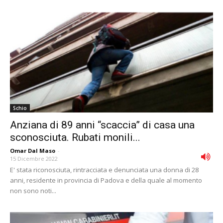
Schio
Anziana di 89 anni “scaccia” di casa una
sconosciuta. Rubati monili...
Omar Dal Maso
-
15 Dicembre 2022
E' stata riconosciuta, rintracciata e denunciata una donna di 28
anni, residente in provincia di Padova e della quale al momento
non sono noti...